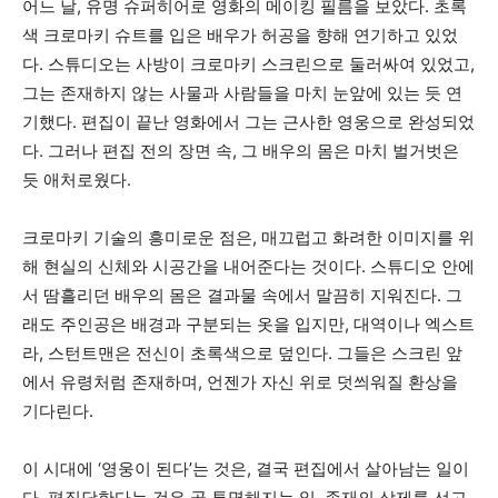
어느 날, 유명 슈퍼히어로 영화의 메이킹 필름을 보았다. 초록
색 크로마키 슈트를 입은 배우가 허공을 향해 연기하고 있었
다. 스튜디오는 사방이 크로마키 스크린으로 둘러싸여 있었고,
그는 존재하지 않는 사물과 사람들을 마치 눈앞에 있는 듯 연
기했다. 편집이 끝난 영화에서 그는 근사한 영웅으로 완성되었
다. 그러나 편집 전의 장면 속, 그 배우의 몸은 마치 벌거벗은
듯 애처로웠다.
크로마키 기술의 흥미로운 점은, 매끄럽고 화려한 이미지를 위
해 현실의 신체와 시공간을 내어준다는 것이다. 스튜디오 안에
서 땀흘리던 배우의 몸은 결과물 속에서 말끔히 지워진다. 그
래도 주인공은 배경과 구분되는 옷을 입지만, 대역이나 엑스트
라, 스턴트맨은 전신이 초록색으로 덮인다. 그들은 스크린 앞
에서 유령처럼 존재하며, 언젠가 자신 위로 덧씌워질 환상을
기다린다.
이 시대에 ‘영웅이 된다’는 것은, 결국 편집에서 살아남는 일이
다. 편집당한다는 것은 곧 투명해지는 일, 존재의 삭제를 선고