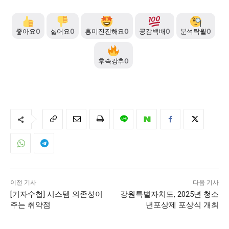
좋아요
0
싫어요
0
흥미진진해요
0
공감백배
0
분석탁월
0
후속강추
0
이전 기사
다음 기사
[기자수첩] 시스템 의존성이
강원특별자치도, 2025년 청소
주는 취약점
년포상제 포상식 개최