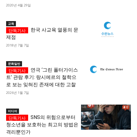
2020년 4월 29일
교육
한국 사교육 열풍의 문
제점
2018년 7월 7일
문화일반
연극 ‘그린 폴터가이스
트’ 관람 후기: 랑시에르의 철학으
로 보는 잊혀진 존재에 대한 고찰
2026년 1월 7일
미디어
SNS의 위험으로부터
청소년을 보호하는 최고의 방법은
격리뿐인가