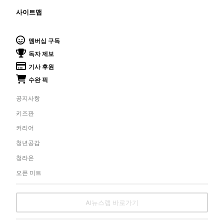
사이트맵
멤버십 구독
독자 제보
기사 후원
수완 픽
공지사항
키즈판
커리어
청년공감
청라온
오픈 미트
AI뉴스랩 바로가기