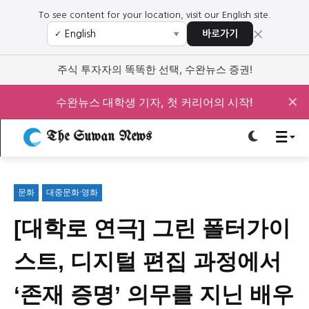
To see content for your location, visit our English site.
×
바로가기
✓
▼
로그인하세요
로그인하세요
주식 투자자의 똑똑한 선택, 수완뉴스 증권!
주요 뉴스
주요 뉴스
✕
수완뉴스 대학생 기자, 첫 커리어의 시작!
The Suwan News
정치
사회
경제
교육
정치
사회
경제
교육
문화
대중문화·영화
문화
과학·미디어
연예
스포츠
문화
과학·미디어
연예
스포츠
[대학로 연극] 그린 폴터가이
오피니언 & 특집
오피니언 & 특집
스트, 디지털 편집 과정에서
특집 기사 바로가기 :
청소년
·
청년
특집 기사 바로가기 :
청소년
·
청년
‘존재 증명’ 의무를 지닌 배우