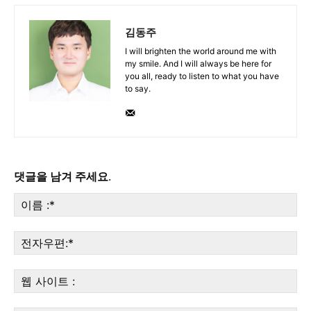
김동주
I will brighten the world around me with
my smile. And I will always be here for
you all, ready to listen to what you have
to say.
댓글을 남겨 주세요.
이
름
:*
전
자
우
웹
편:
사
이