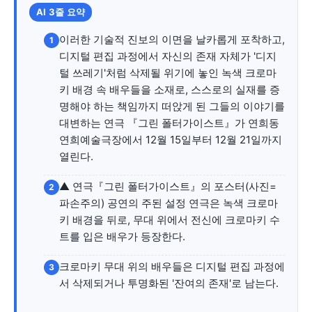
자유게시판
미니게임
운세 풀이
자유게시판
미니게임
운세 풀이
AI 3줄 요약
이러한 기술적 진보의 이면을 날카롭게 포착하고,
서비스 & 앱
서비스 & 앱
1
디지털 편집 과정에서 자신의 존재 자체가 '디지
털 쓰레기'처럼 삭제될 위기에 놓인 녹색 크로마
수완뉴스 추천 서비스
수완뉴스 추천 서비스
키 배경 속 배우들을 소재로, 스스로의 실재를 증
명해야 하는 책임까지 떠앉게 된 그들의 이야기를
대변하는 연극 『그린 폴터가이스트』가 연희동
스토어
수완 키즈
청년공감
청라온
스토어
수완 키즈
청년공감
청라온
연희예술극장에서 12월 15일부터 12월 21일까지
열린다.
멤버십 소개
이니셔티브
커리어
멤버십 소개
이니셔티브
커리어
▲ 연극『그린 폴터가이스트』의 포스터(사진=
2
기자단 참여
저널리즘 바이브
출판서비스
기자단 참여
저널리즘 바이브
출판서비스
파손주의) 공연의 주된 설정 연극은 녹색 크로마
키 배경을 뒤로, 무대 위에서 전신에 크로마키 수
보도자료 작성 서비스
스위프트 하이브
보도자료 작성 서비스
스위프트 하이브
트를 입은 배우가 등장한다.
라라프레스
오픈미트
라라프레스
오픈미트
크로마키 무대 위의 배우들은 디지털 편집 과정에
3
서 삭제되거나 투명화된 '잔여의 존재'로 남는다.