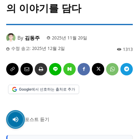
사설/칼럼
사설/칼럼
의 이야기를 담다
시 문학 (문학산책)
시 문학 (문학산책)
보도 사진
보도 사진
정치
사회
경제
트렌드
정치
사회
경제
트렌드
By
김동주
2025년 11월 20일
수정 송고:
2025년 12월 2일
1313
지역 & 글로벌 뉴스
지역 & 글로벌 뉴스
서울전역
인천지역
경기지역
강원지역
서울전역
인천지역
경기지역
강원지역
충청지역
세종지역
경상지역
전라지역
충청지역
세종지역
경상지역
전라지역
제주지역
부산/울산
대전지역
지방정가
제주지역
부산/울산
대전지역
지방정가
Google에서 선호하는 출처로 추가
ENG
中文
日文
ENG
中文
日文
커뮤니티
커뮤니티
포스트 듣기