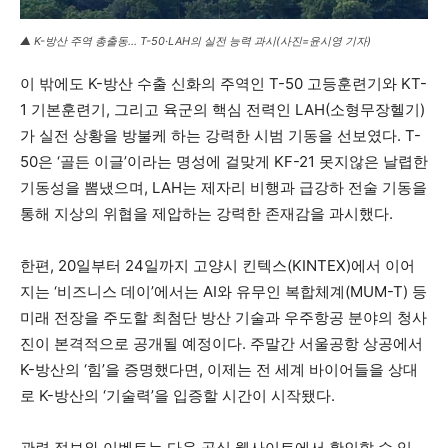
▲ K-방산 주역 총출동… T-50·LAH의 실전 능력 과시(사진=윤시영 기자)
이 밖에도 K-방산 수출 신화의 주역인 T-50 고등훈련기와 KT-
1 기본훈련기, 그리고 육군의 핵심 전력인 LAH(소형무장헬기)
가 실전 상황을 방불케 하는 강력한 시범 기동을 선보였다. T-
50은 ‘골든 이글’이라는 명성에 걸맞게 KF-21 못지않은 날렵한
기동성을 뽐냈으며, LAH는 제자리 비행과 급강하 전술 기동을
통해 지상의 위협을 제압하는 강력한 존재감을 과시했다.
한편, 20일부터 24일까지 고양시 킨텍스(KINTEX)에서 이어
지는 ‘비즈니스 데이’에서는 AI와 유무인 복합체계(MUM-T) 등
미래 전장을 주도할 최첨단 방산 기술과 우주항공 분야의 청사
진이 본격적으로 공개될 예정이다. 주말간 서울공항 상공에서
K-방산의 ‘힘’을 증명했다면, 이제는 전 세계 바이어들을 상대
로 K-방산의 ‘기술력’을 입증할 시간이 시작됐다.
관련 정보와 이벤트는 다음 공식 웹사이트에서 확인할 수 있