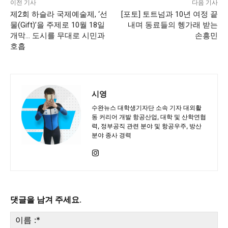
이전 기사
다음 기사
제2회 하슬라 국제예술제, ‘선
[포토] 토트넘과 10년 여정 끝
물(Gift)’을 주제로 10월 18일
내며 동료들의 헹가래 받는
개막… 도시를 무대로 시민과
손흥민
호흡
시영
수완뉴스 대학생기자단 소속 기자 대외활
동 커리어 개발 항공산업, 대학 및 산학연협
력, 정부공직 관련 분야 및 항공우주, 방산
분야 종사 경력
댓글을 남겨 주세요.
이
름