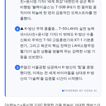
자유게시판
미니게임
운세 풀이
자유게시판
미니게임
운세 풀이
진=윤시영 기자) '세계 최강' 대한민국 공군 특수
비행팀 '블랙이글스'는 T-50B 8대가 한 몸처럼 움
직이며 하늘에 한 편의 감동적인 오케스트라를 연
서비스 & 앱
서비스 & 앱
출했다.
수완뉴스 추천 서비스
수완뉴스 추천 서비스
▲ K-방산 주역 총출동… T-50·LAH의 실전 능력
2
과시(사진=윤시영 기자) 이 밖에도 K-방산 수출
신화의 주역인 T-50 고등훈련기와 KT-1 기본훈
련기, 그리고 육군의 핵심 전력인 LAH(소형무장
스토어
수완 키즈
청년공감
청라온
스토어
수완 키즈
청년공감
청라온
헬기)가 실전 상황을 방불케 하는 강력한 시범 기
동을 선보였다.
멤버십 소개
이니셔티브
커리어
멤버십 소개
이니셔티브
커리어
주말간 서울공항 상공에서 K-방산의 '힘'을 증명
기자단 참여
저널리즘 바이브
출판서비스
기자단 참여
저널리즘 바이브
출판서비스
3
했다면, 이제는 전 세계 바이어들을 상대로 K-방
보도자료 작성 서비스
스위프트 하이브
보도자료 작성 서비스
스위프트 하이브
산의 '기술력'을 입증할 시간이 시작됐다.
라라프레스
오픈미트
라라프레스
오픈미트
POWERED BY CODA AI
[수완뉴스=윤시영 기자] 청명한 가을 하늘이 거대한 캔버스가