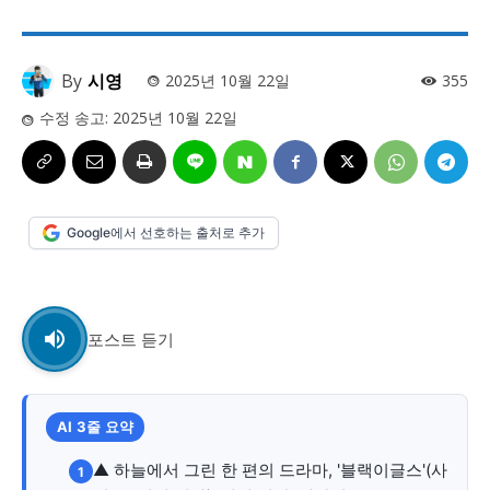
사설/칼럼
사설/칼럼
시 문학 (문학산책)
시 문학 (문학산책)
By
시영
2025년 10월 22일
355
보도 사진
보도 사진
정치
사회
경제
트렌드
정치
사회
경제
트렌드
수정 송고:
2025년 10월 22일
지역 & 글로벌 뉴스
지역 & 글로벌 뉴스
서울전역
인천지역
경기지역
강원지역
서울전역
인천지역
경기지역
강원지역
Google에서 선호하는 출처로 추가
충청지역
세종지역
경상지역
전라지역
충청지역
세종지역
경상지역
전라지역
제주지역
부산/울산
대전지역
지방정가
제주지역
부산/울산
대전지역
지방정가
ENG
中文
日文
ENG
中文
日文
포스트 듣기
커뮤니티
커뮤니티
AI 3줄 요약
▲ 하늘에서 그린 한 편의 드라마, '블랙이글스'(사
1