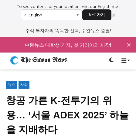
To see content for your location, visit our English site.
×
바로가기
✓
▼
로그인하세요
로그인하세요
주식 투자자의 똑똑한 선택, 수완뉴스 증권!
주요 뉴스
주요 뉴스
✕
수완뉴스 대학생 기자, 첫 커리어의 시작!
The Suwan News
정치
사회
경제
교육
정치
사회
경제
교육
뉴스
사회
문화
과학·미디어
연예
스포츠
문화
과학·미디어
연예
스포츠
창공 가른 K-전투기의 위
오피니언 & 특집
오피니언 & 특집
용… ‘서울 ADEX 2025’ 하늘
특집 기사 바로가기 :
청소년
·
청년
특집 기사 바로가기 :
청소년
·
청년
을 지배하다