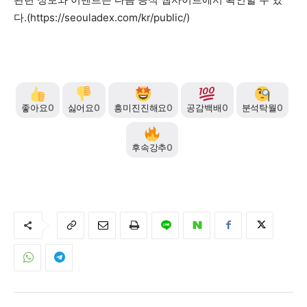
다.(
https://seouladex.com/kr/public/
)
좋아요
0
싫어요
0
흥미진진해요
0
공감백배
0
분석탁월
0
후속강추
0