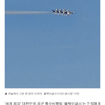
▲ 하늘에서 그린 한 편의 드라마, ‘블랙이글스'(사진=윤시영 기자)
‘세계 최강’ 대한민국 공군 특수비행팀 ‘블랙이글스’는 T-50B 8