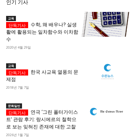
인기 기사
교육
수학, 왜 배우나? 실생
활에 활용되는 일차함수와 이차함
수
2020년 4월 29일
교육
한국 사교육 열풍의 문
제점
2018년 7월 7일
문화일반
연극 ‘그린 폴터가이스
트’ 관람 후기: 랑시에르의 철학으
로 보는 잊혀진 존재에 대한 고찰
2026년 1월 7일