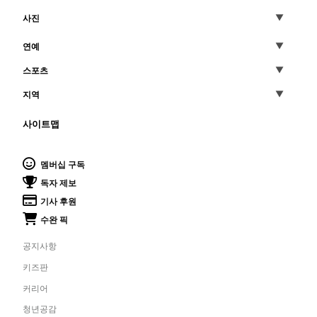
사진
연예
스포츠
지역
사이트맵
멤버십 구독
독자 제보
기사 후원
수완 픽
공지사항
키즈판
커리어
청년공감