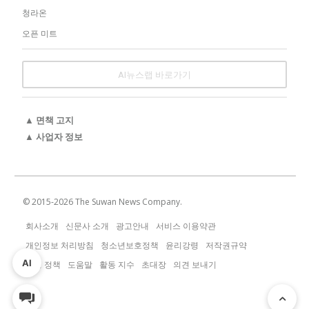
청라온
오픈 미트
AI뉴스랩 바로가기
▲ 면책 고지
▲ 사업자 정보
© 2015-
2026
The Suwan News Company.
회사소개
신문사 소개
광고안내
서비스 이용약관
개인정보 처리방침
청소년보호정책
윤리강령
저작권규약
AI
운영 정책
도움말
활동 지수
초대장
의견 보내기