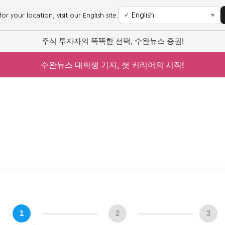
r your location, visit our English site.
✓
▼
주식 투자자의 똑똑한 선택, 수완뉴스 증권!
수완뉴스 대학생 기자, 첫 커리어의 시작!
1
2
3