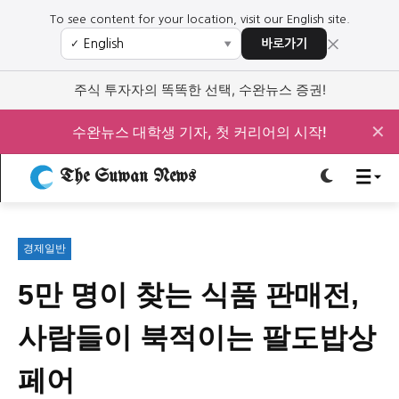
To see content for your location, visit our English site.
×
바로가기
✓
▼
로그인하세요
로그인하세요
주식 투자자의 똑똑한 선택, 수완뉴스 증권!
주요 뉴스
주요 뉴스
✕
수완뉴스 대학생 기자, 첫 커리어의 시작!
The Suwan News
정치
사회
경제
교육
정치
사회
경제
교육
경제일반
문화
과학·미디어
연예
스포츠
문화
과학·미디어
연예
스포츠
5만 명이 찾는 식품 판매전,
오피니언 & 특집
오피니언 & 특집
사람들이 북적이는 팔도밥상
특집 기사 바로가기 :
청소년
·
청년
특집 기사 바로가기 :
청소년
·
청년
페어