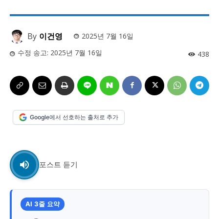
사설/칼럼
사설/칼럼
시 문학 (문학산책)
시 문학 (문학산책)
By
이건영
2025년 7월 16일
보도 사진
보도 사진
정치
사회
경제
트렌드
정치
사회
경제
트렌드
수정 송고:
2025년 7월 16일
438
지역 & 글로벌 뉴스
지역 & 글로벌 뉴스
서울전역
인천지역
경기지역
강원지역
서울전역
인천지역
경기지역
강원지역
충청지역
세종지역
경상지역
전라지역
충청지역
세종지역
경상지역
전라지역
Google에서 선호하는 출처로 추가
제주지역
부산/울산
대전지역
지방정가
제주지역
부산/울산
대전지역
지방정가
ENG
中文
日文
ENG
中文
日文
포스트 듣기
커뮤니티
커뮤니티
AI 3줄 요약