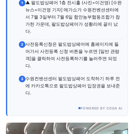
자유게시판
미니게임
운세 풀이
자유게시판
미니게임
운세 풀이
▲ 팔도밥상페어 1층 전시홀 (사진=이건영) [수완
1
뉴스=이건영 기자] 메가쇼가 수원컨벤션센터에
서 7월 3일부터 7월 6일 함안농부협동조합가 참
서비스 & 앱
서비스 & 앱
가한 가운데, 팔도밥상페어가 성황리에 끝이 났
다.
수완뉴스 추천 서비스
수완뉴스 추천 서비스
사전등록신청은 팔도밥상페어에 홈페이지에 들
2
어가서 사전등록 신청 버튼을 누르면 [일반 관람
객]을 클릭하여 사전등록하기를 눌러주면 되었
스토어
수완 키즈
청년공감
청라온
스토어
수완 키즈
청년공감
청라온
다.
멤버십 소개
이니셔티브
커리어
멤버십 소개
이니셔티브
커리어
수원컨벤션센터 팔도밥상페어 도착하기 하루 전
3
기자단 참여
저널리즘 바이브
출판서비스
에 카카오톡으로 팔도밥상페어 입장권을 보내준
기자단 참여
저널리즘 바이브
출판서비스
다.
보도자료 작성 서비스
스위프트 하이브
보도자료 작성 서비스
스위프트 하이브
라라프레스
오픈미트
라라프레스
오픈미트
POWERED BY CODA AI