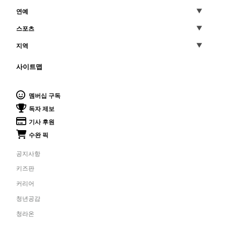
연예
스포츠
지역
사이트맵
멤버십 구독
독자 제보
기사 후원
수완 픽
공지사항
키즈판
커리어
청년공감
청라온