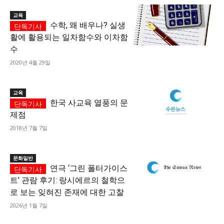
교육
수학, 왜 배우나? 실생
활에 활용되는 일차함수와 이차함
수
2020년 4월 29일
교육
한국 사교육 열풍의 문
제점
2018년 7월 7일
문화일반
연극 ‘그린 폴터가이스
트’ 관람 후기: 랑시에르의 철학으
로 보는 잊혀진 존재에 대한 고찰
2026년 1월 7일