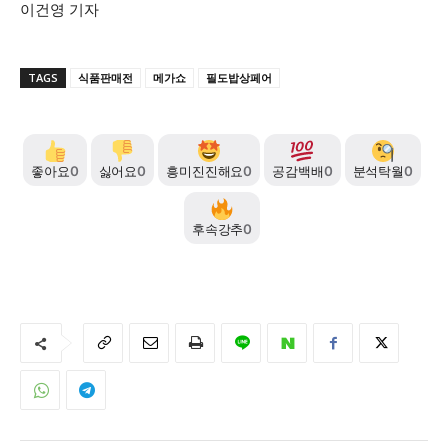
이건영 기자
TAGS
식품판매전
메가쇼
필도밥상페어
좋아요
0
싫어요
0
흥미진진해요
0
공감백배
0
분석탁월
0
후속강추
0