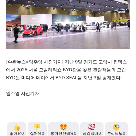
자유게시판
미니게임
운세 풀이
자유게시판
미니게임
운세 풀이
서비스 & 앱
서비스 & 앱
수완뉴스 추천 서비스
수완뉴스 추천 서비스
스토어
수완 키즈
청년공감
청라온
스토어
수완 키즈
청년공감
청라온
[수완뉴스=임주영 사진기자] 지난 9일 경기도 고양시 킨텍스
에서 2025 서울 모빌리티쇼 BYD관을 찾은 관람객들의 모습.
멤버십 소개
이니셔티브
커리어
멤버십 소개
이니셔티브
커리어
BYD는 미디어 데이에서 BYD SEAL을 지난 3일 공개했다.
기자단 참여
저널리즘 바이브
출판서비스
기자단 참여
저널리즘 바이브
출판서비스
임주영 사진기자
보도자료 작성 서비스
스위프트 하이브
보도자료 작성 서비스
스위프트 하이브
라라프레스
오픈미트
라라프레스
오픈미트
좋아요
0
싫어요
0
흥미진진해요
0
공감백배
0
분석탁월
0