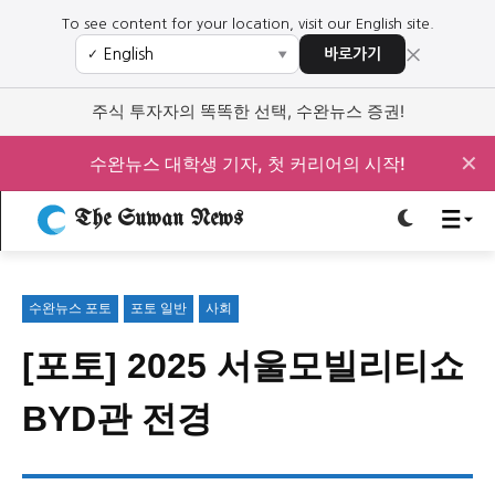
To see content for your location, visit our English site.
×
바로가기
✓
▼
로그인하세요
로그인하세요
주식 투자자의 똑똑한 선택, 수완뉴스 증권!
주요 뉴스
주요 뉴스
✕
수완뉴스 대학생 기자, 첫 커리어의 시작!
The Suwan News
정치
사회
경제
교육
정치
사회
경제
교육
수완뉴스 포토
포토 일반
사회
문화
과학·미디어
연예
스포츠
문화
과학·미디어
연예
스포츠
[포토] 2025 서울모빌리티쇼
오피니언 & 특집
오피니언 & 특집
BYD관 전경
특집 기사 바로가기 :
청소년
·
청년
특집 기사 바로가기 :
청소년
·
청년