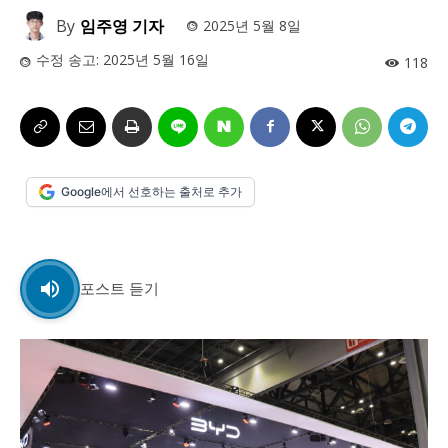
사설/칼럼
사설/칼럼
By
임주영 기자
2025년 5월 8일
시 문학 (문학산책)
시 문학 (문학산책)
수정 송고:
2025년 5월 16일
118
보도 사진
보도 사진
정치
사회
경제
트렌드
정치
사회
경제
트렌드
지역 & 글로벌 뉴스
지역 & 글로벌 뉴스
Google에서 선호하는 출처로 추가
서울전역
인천지역
경기지역
강원지역
서울전역
인천지역
경기지역
강원지역
충청지역
세종지역
경상지역
전라지역
충청지역
세종지역
경상지역
전라지역
제주지역
부산/울산
대전지역
지방정가
제주지역
부산/울산
대전지역
지방정가
포스트 듣기
ENG
中文
日文
ENG
中文
日文
커뮤니티
커뮤니티