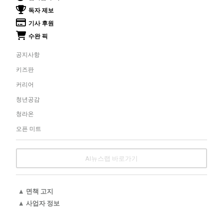
독자 제보
기사 후원
수완 픽
공지사항
키즈판
커리어
청년공감
청라온
오픈 미트
AI뉴스랩 바로가기
▲ 면책 고지
▲ 사업자 정보