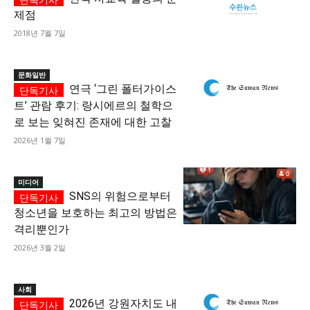
제점
2018년 7월 7일
문화일반
연극 ‘그린 폴터가이스
트’ 관람 후기: 랑시에르의 철학으
로 보는 잊혀진 존재에 대한 고찰
2026년 1월 7일
미디어
SNS의 위험으로부터
청소년을 보호하는 최고의 방법은
격리뿐인가
2026년 3월 2일
사회
2026년 강원자치도 내