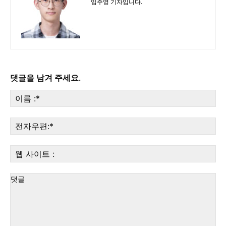
임주영 기자입니다.
댓글을 남겨 주세요.
이
름
:*
전
자
우
웹
편:
사
이
트
: