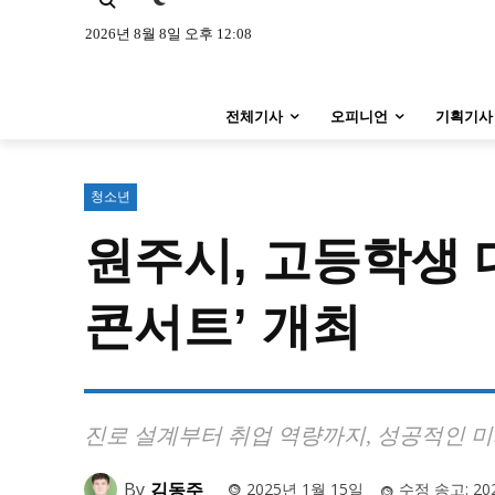
특집 기사 바로가기 :
청소년
·
청년
특집 기사 바로가기 :
청소년
·
청년
2026년 8월 8일 오후 12:08
사설/칼럼
사설/칼럼
전체기사
오피니언
기획기사
시 문학 (문학산책)
시 문학 (문학산책)
보도 사진
보도 사진
청소년
원주시, 고등학생 
지역 & 글로벌 뉴스
지역 & 글로벌 뉴스
서울전역
인천지역
경기지역
콘서트’ 개최
서울전역
인천지역
경기지역
ENG
中文
日文
ENG
中文
日文
커뮤니티
커뮤니티
진로 설계부터 취업 역량까지, 성공적인 미
By
김동주
2025년 1월 15일
수정 송고:
20