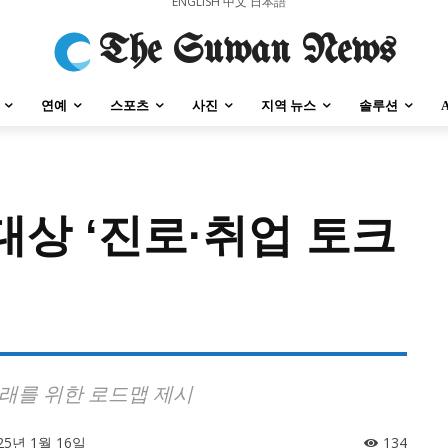
ENGLISH
中文
日本語
The Suwan News
연예
스포츠
사진
지역 뉴스
솔루션
대상 ‘진로·취업 토크
강원지역
충청지역
세종지역
경상지역
전라지역
제주지역
부산/
강원지역
충청지역
세종지역
경상지역
전라지역
제주지역
부산/
래를 위한 로드맵 제시
25년 1월 16일
134