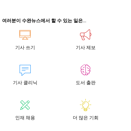
이
이
여러분이 수완뉴스에서 할 수 있는 일은...
기사 쓰기
기사 제보
청년공감
청라온
청년공감
청라온
작성 서비스
스위프트 하이브
라라프레스
오픈미트
작성 서비스
스위프트 하이브
라라프레스
오픈미트
기사 클리닉
도서 출판
인재 채용
더 많은 기회