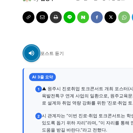
자유게시판
자유게시판
서비스 & 앱
서비스 & 앱
수완뉴스 추천 서비스
수완뉴스 추천 서비스
포스트 듣기
스토어
스토어
AI 3줄 요약
멤버십 소개
이니셔티브
멤버십 소개
이니셔티브
▲ 원주시 진로취업 토크콘서트 개최 포스터(사
1
육발전특구 연계 사업의 일환으로, 원주교육문화
로 설계와 취업 역량 강화를 위한 ‘진로·취업 
시 관계자는 “이번 진로·취업 토크콘서트는 학
2
있도록 돕기 위하 자리”라며, “이 자리를 통해
도움을 받길 바란다.”라고 전했다.