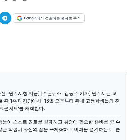
미니게임
운세 풀
미니게임
운세 풀
Google에서 선호하는 출처로 추가
수완 키즈
수완 키즈
커리어
기자단 참여
저널리즘 바이브
출판서비스
보도자료 
커리어
기자단 참여
저널리즘 바이브
출판서비스
보도자료 
진=원주시청 제공) [수완뉴스=김동주 기자] 원주시는 교
관 1층 대강당에서, 16일 오후부터 관내 고등학생들의 진
토크콘서트’를 개최한다.
생들이 스스로 진로를 설계하고 취업에 필요한 준비를 할 수
 많은 학생이 자신의 꿈을 구체화하고 미래를 설계하는 데 큰
가까운 일상에서, 수완뉴스를 만나세요