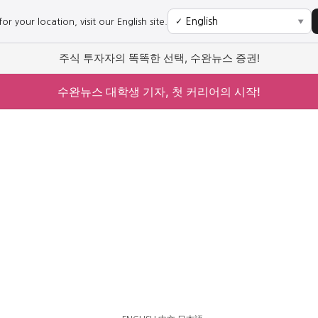
r your location, visit our English site.
✓
▼
주식 투자자의 똑똑한 선택, 수완뉴스 증권!
수완뉴스 대학생 기자, 첫 커리어의 시작!
사회
경제
사회
경제
과학·미디어
연예
과학·미디어
연예