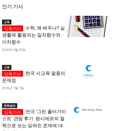
인기 기사
교육
수학, 왜 배우나? 실
생활에 활용되는 일차함수와
이차함수
2020년 4월 29일
교육
한국 사교육 열풍의
문제점
2018년 7월 7일
문화일반
연극 ‘그린 폴터가이
스트’ 관람 후기: 랑시에르의 철
학으로 보는 잊혀진 존재에 대