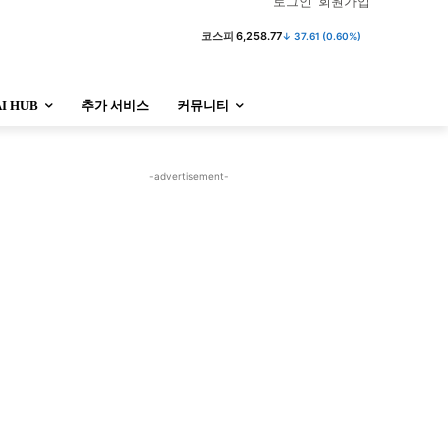
로그인
회원가입
코스피
6,258.77
↓ 37.61 (0.60%)
AI HUB
추가 서비스
커뮤니티
정치
사회
경제
트렌드
정치
사회
경제
트렌드
-advertisement-
울산
대전지역
지방정가
울산
대전지역
지방정가