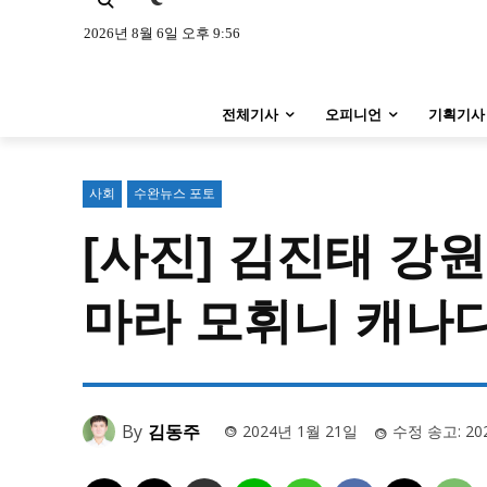
특집 기사 바로가기 :
청소년
·
청년
특집 기사 바로가기 :
청소년
·
청년
2026년 8월 6일 오후 9:56
사설/칼럼
사설/칼럼
전체기사
오피니언
기획기사
시 문학 (문학산책)
시 문학 (문학산책)
보도 사진
보도 사진
사회
수완뉴스 포토
[사진] 김진태 강
지역 & 글로벌 뉴스
지역 & 글로벌 뉴스
서울전역
인천지역
경기지역
마라 모휘니 캐나
서울전역
인천지역
경기지역
ENG
中文
日文
ENG
中文
日文
커뮤니티
커뮤니티
By
김동주
2024년 1월 21일
수정 송고:
20