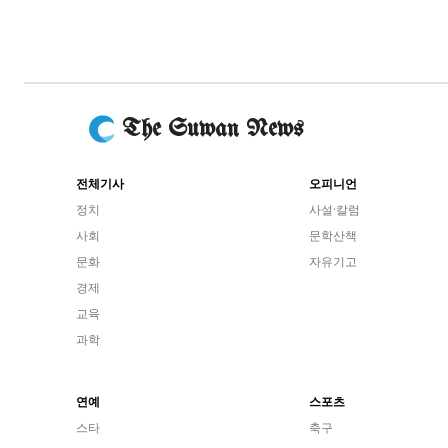
The Suwan News
전체기사
오피니언
정치
사설·칼럼
사회
문학산책
문화
자유기고
경제
교육
과학
연예
스포츠
스타
축구