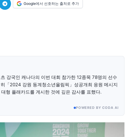
Google에서 선호하는 출처로 추가
미니게임
운세 풀
미니게임
운세 풀
수완 키즈
수완 키즈
츠 강국인 캐나다의 이번 대회 참가한 12종목 78명의 선수
커리어
기자단 참여
저널리즘 바이브
출판서비스
보도자료 
커리어
기자단 참여
저널리즘 바이브
출판서비스
보도자료 
별히「2024 강원 동계청소년올림픽」성공개최 응원 메시지
 대형 플래카드를 게시한 것에 깊은 감사를 표했다.
POWERED BY CODA AI
가까운 일상에서, 수완뉴스를 만나세요