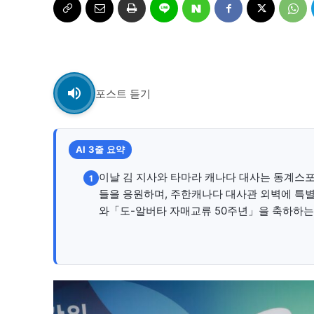
자유게시판
자유게시판
서비스 & 앱
서비스 & 앱
수완뉴스 추천 서비스
수완뉴스 추천 서비스
포스트 듣기
스토어
AI 3줄 요약
스토어
이날 김 지사와 타마라 캐나다 대사는 동계스포
1
멤버십 소개
이니셔티브
멤버십 소개
이니셔티브
들을 응원하며, 주한캐나다 대사관 외벽에 특
와「도-알버타 자매교류 50주년」을 축하하는