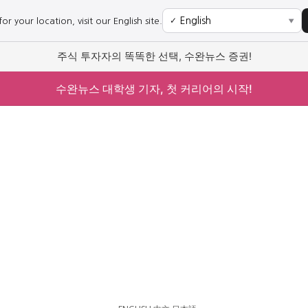
r your location, visit our English site.
✓
▼
주식 투자자의 똑똑한 선택, 수완뉴스 증권!
수완뉴스 대학생 기자, 첫 커리어의 시작!
사회
경제
사회
경제
과학·미디어
연예
과학·미디어
연예