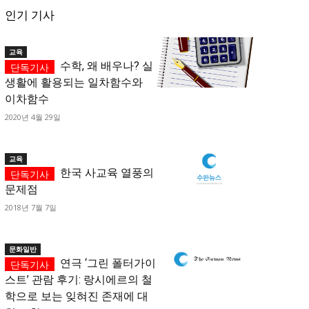
인기 기사
교육
수학, 왜 배우나? 실
생활에 활용되는 일차함수와
이차함수
2020년 4월 29일
교육
한국 사교육 열풍의
문제점
2018년 7월 7일
문화일반
연극 ‘그린 폴터가이
스트’ 관람 후기: 랑시에르의 철
학으로 보는 잊혀진 존재에 대