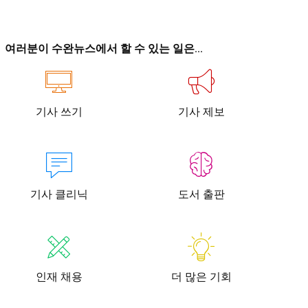
이
이
여러분이 수완뉴스에서 할 수 있는 일은...
기사 쓰기
기사 제보
청년공감
청라온
청년공감
청라온
작성 서비스
스위프트 하이브
라라프레스
오픈미트
작성 서비스
스위프트 하이브
라라프레스
오픈미트
기사 클리닉
도서 출판
인재 채용
더 많은 기회