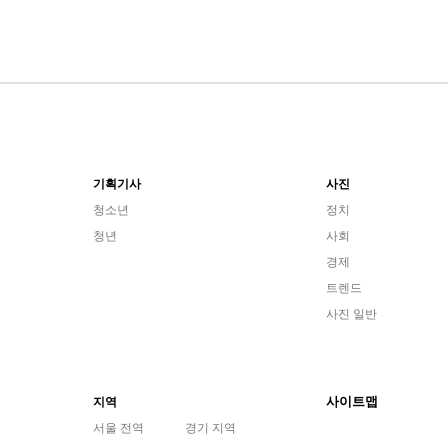
기획기사
사진
청소년
정치
청년
사회
경제
트렌드
사진 일반
사이트맵
지역
서울 전역
경기 지역