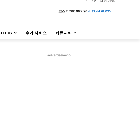
로그인
회원가입
코스피
6,296.38
↓ 301.88 (4.58%)
AI HUB
추가 서비스
커뮤니티
정치
사회
경제
트렌드
정치
사회
경제
트렌드
-advertisement-
울산
대전지역
지방정가
울산
대전지역
지방정가