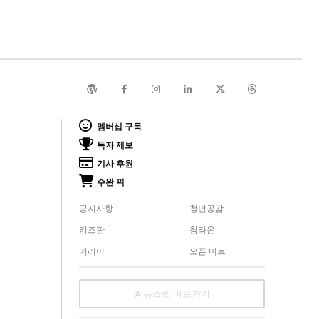
멤버십 구독
독자 제보
기사 후원
수완 픽
공지사항
청년공감
키즈판
청라온
커리어
오픈 미트
AI뉴스랩 바로가기