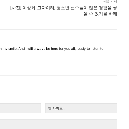
다음 기사
[사진] 이상화-고다이라, 청소년 선수들이 많은 경험을 쌓
을 수 있기를 바래
 my smile. And I will always be here for you all, ready to listen to
전
웹
자
사
우
이
편:*
트