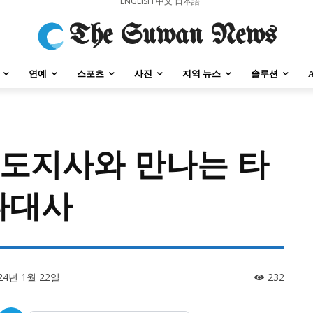
ENGLISH
中文
日本語
The Suwan News
연예
스포츠
사진
지역 뉴스
솔루션
원도지사와 만나는 타
강원지역
충청지역
세종지역
경상지역
전라지역
제주지역
부산/
다대사
강원지역
충청지역
세종지역
경상지역
전라지역
제주지역
부산/
24년 1월 22일
232