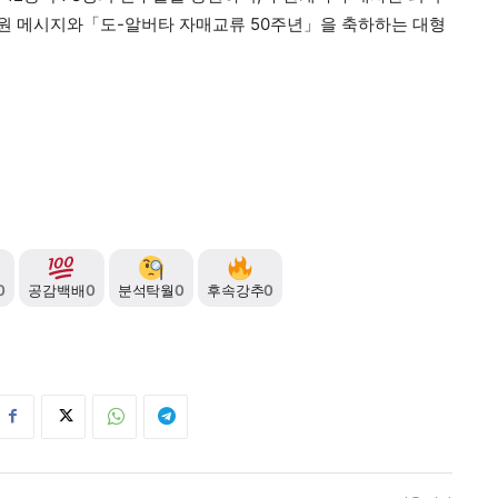
원 메시지와「도-알버타 자매교류 50주년」을 축하하는 대형
0
공감백배
0
분석탁월
0
후속강추
0