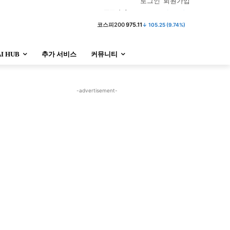
로그인
회원가입
코스피
6,257.79
↓ 38.59 (0.61%)
AI HUB
추가 서비스
커뮤니티
정치
사회
경제
트렌드
정치
사회
경제
트렌드
-advertisement-
울산
대전지역
지방정가
울산
대전지역
지방정가