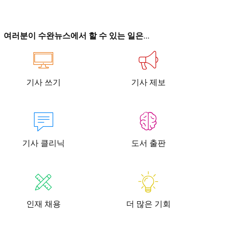
이
이
여러분이 수완뉴스에서 할 수 있는 일은...
기사 쓰기
기사 제보
청년공감
청라온
청년공감
청라온
작성 서비스
스위프트 하이브
라라프레스
오픈미트
작성 서비스
스위프트 하이브
라라프레스
오픈미트
기사 클리닉
도서 출판
인재 채용
더 많은 기회
뉴스