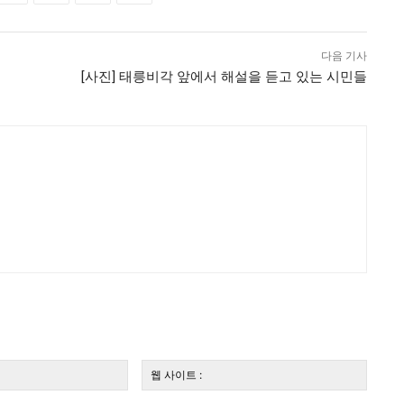
다음 기사
[사진] 태릉비각 앞에서 해설을 듣고 있는 시민들
전
웹
자
사