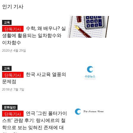
인기 기사
교육
수학, 왜 배우나? 실
생활에 활용되는 일차함수와
이차함수
2020년 4월 29일
교육
한국 사교육 열풍의
문제점
2018년 7월 7일
문화일반
연극 ‘그린 폴터가이
스트’ 관람 후기: 랑시에르의 철
학으로 보는 잊혀진 존재에 대