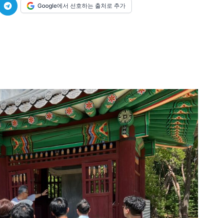
Google에서 선호하는 출처로 추가
미니게임
운세 풀
미니게임
운세 풀
수완 키즈
수완 키즈
커리어
기자단 참여
저널리즘 바이브
출판서비스
보도자료 
커리어
기자단 참여
저널리즘 바이브
출판서비스
보도자료 
깊이를 더하고 넓이를 채우다, 전 세대를 위한 