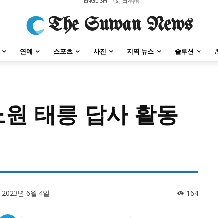
ENGLISH
中文
日本語
The Suwan News
연예
스포츠
사진
지역 뉴스
솔루션
노원 태릉 답사 활동
강원지역
충청지역
세종지역
경상지역
전라지역
제주지역
부산/
강원지역
충청지역
세종지역
경상지역
전라지역
제주지역
부산/
2023년 6월 4일
164