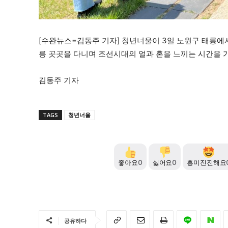
[수완뉴스=김동주 기자] 청년너울이 3일 노원구 태릉에서
릉 곳곳을 다니며 조선시대의 얼과 혼을 느끼는 시간을 
김동주 기자
TAGS
청년너울
좋아요
0
싫어요
0
흥미진진해요
공유하다