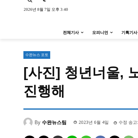
특집 기사 바로가기 :
청소년
·
청년
특집 기사 바로가기 :
청소년
·
청년
2026년 8월 7일 오후 3:40
사설/칼럼
사설/칼럼
전체기사
오피니언
기획기사
시 문학 (문학산책)
시 문학 (문학산책)
보도 사진
보도 사진
수완뉴스 포토
[사진] 청년너울, 
지역 & 글로벌 뉴스
지역 & 글로벌 뉴스
서울전역
인천지역
경기지역
진행해
서울전역
인천지역
경기지역
ENG
中文
日文
ENG
中文
日文
커뮤니티
커뮤니티
By
수완뉴스팀
2023년 6월 4일
수정 송고: