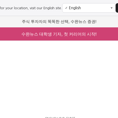
r your location, visit our English site.
✓
▼
주식 투자자의 똑똑한 선택, 수완뉴스 증권!
수완뉴스 대학생 기자, 첫 커리어의 시작!
사회
경제
사회
경제
과학·미디어
연예
과학·미디어
연예