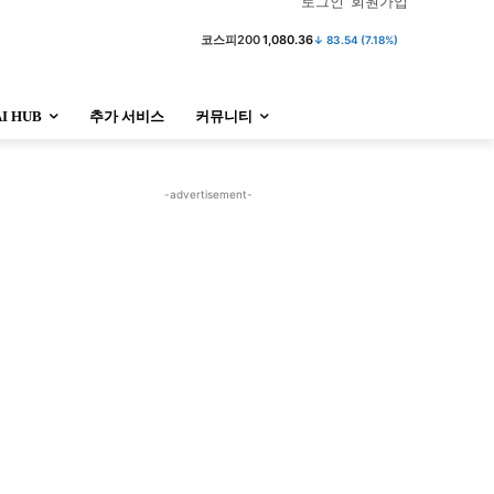
로그인
회원가입
코스피
6,296.38
↓ 301.88 (4.58%)
AI HUB
추가 서비스
커뮤니티
정치
사회
경제
트렌드
정치
사회
경제
트렌드
-advertisement-
울산
대전지역
지방정가
울산
대전지역
지방정가