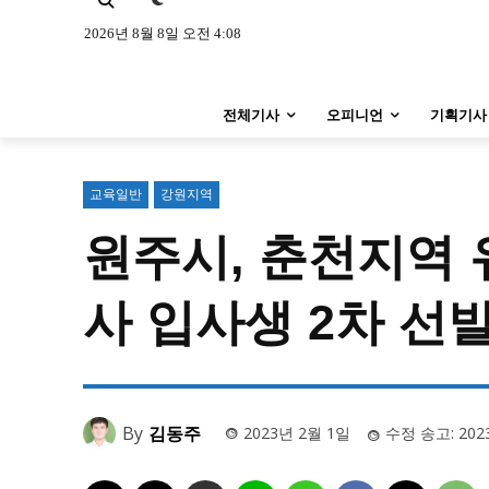
특집 기사 바로가기 :
청소년
·
청년
특집 기사 바로가기 :
청소년
·
청년
2026년 8월 8일 오전 4:08
사설/칼럼
사설/칼럼
전체기사
오피니언
기획기사
시 문학 (문학산책)
시 문학 (문학산책)
보도 사진
보도 사진
교육일반
강원지역
원주시, 춘천지역 
지역 & 글로벌 뉴스
지역 & 글로벌 뉴스
서울전역
인천지역
경기지역
사 입사생 2차 선
서울전역
인천지역
경기지역
ENG
中文
日文
ENG
中文
日文
커뮤니티
커뮤니티
By
김동주
2023년 2월 1일
수정 송고:
202