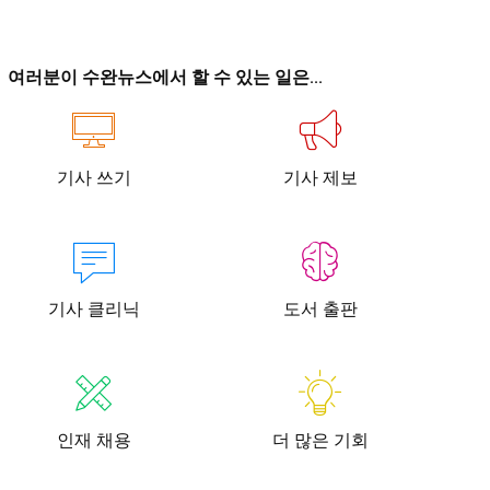
이
이
여러분이 수완뉴스에서 할 수 있는 일은...
기사 쓰기
기사 제보
청년공감
청라온
청년공감
청라온
작성 서비스
스위프트 하이브
라라프레스
오픈미트
작성 서비스
스위프트 하이브
라라프레스
오픈미트
기사 클리닉
도서 출판
인재 채용
더 많은 기회
뉴스