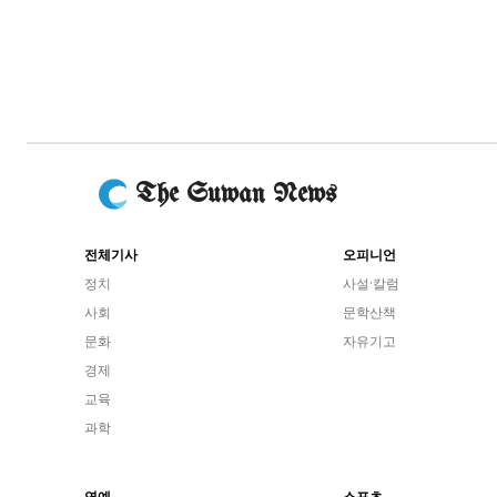
The Suwan News
전체기사
오피니언
정치
사설·칼럼
사회
문학산책
문화
자유기고
경제
교육
과학