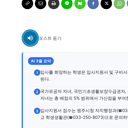
자유게시판
자유게시판
서비스 & 앱
서비스 & 앱
수완뉴스 추천 서비스
수완뉴스 추천 서비스
포스트 듣기
스토어
AI 3줄 요약
스토어
입사를 희망하는 학생은 입사지원서 및 구비서
1
멤버십 소개
이니셔티브
멤버십 소개
이니셔티브
된다.
국가유공자 자녀, 국민기초생활보장수급권자, 등
2
자녀는 총 배점의 5% 범위에서 가산점을 부여
입사지원서 접수는 원주시청 자치행정과(☎033-
3
교 학생생활관(☎033-250-8073)으로 문의하