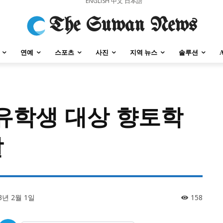
ENGLISH
中文
日本語
The Suwan News
연예
스포츠
사진
지역 뉴스
솔루션
유학생 대상 향토학
강원지역
충청지역
세종지역
경상지역
전라지역
제주지역
부산/
발
강원지역
충청지역
세종지역
경상지역
전라지역
제주지역
부산/
3년 2월 1일
158