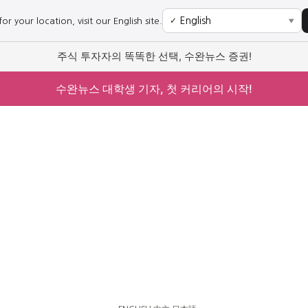
r your location, visit our English site.
✓
▼
주식 투자자의 똑똑한 선택, 수완뉴스 증권!
수완뉴스 대학생 기자, 첫 커리어의 시작!
사회
경제
사회
경제
과학·미디어
연예
과학·미디어
연예