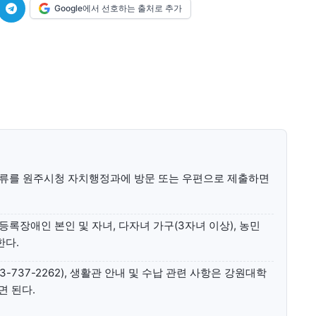
Google에서 선호하는 출처로 추가
미니게임
운세 풀
미니게임
운세 풀
수완 키즈
수완 키즈
류를 원주시청 자치행정과에 방문 또는 우편으로 제출하면
커리어
기자단 참여
저널리즘 바이브
출판서비스
보도자료 
커리어
기자단 참여
저널리즘 바이브
출판서비스
보도자료 
록장애인 본인 및 자녀, 다자녀 가구(3자녀 이상), 농민
한다.
737-2262), 생활관 안내 및 수납 관련 사항은 강원대학
면 된다.
깊이를 더하고 넓이를 채우다, 전 세대를 위한 