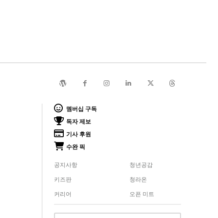
멤버십 구독
독자 제보
기사 후원
수완 픽
공지사항
청년공감
키즈판
청라온
커리어
오픈 미트