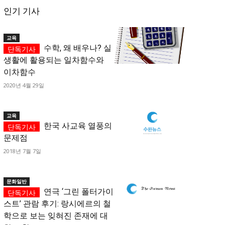
인기 기사
교육
수학, 왜 배우나? 실
생활에 활용되는 일차함수와
이차함수
2020년 4월 29일
교육
한국 사교육 열풍의
문제점
2018년 7월 7일
문화일반
연극 ‘그린 폴터가이
스트’ 관람 후기: 랑시에르의 철
학으로 보는 잊혀진 존재에 대