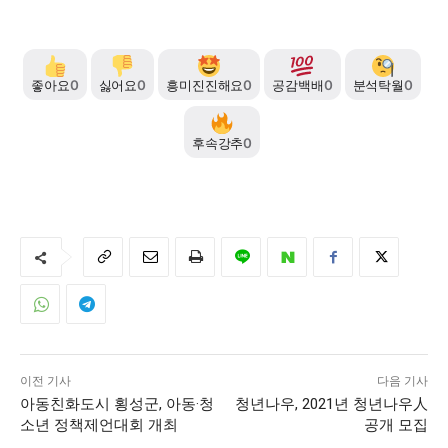
좋아요
0
싫어요
0
흥미진진해요
0
공감백배
0
분석탁월
0
후속강추
0
이전 기사
다음 기사
아동친화도시 횡성군, 아동·청
청년나우, 2021년 청년나우人
소년 정책제언대회 개최
공개 모집