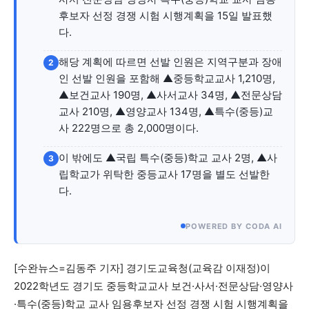
자유게시판
미니게임
운세 풀이
자유게시판
미니게임
운세 풀이
후보자 선정 경쟁 시험 시행계획을 15일 발표했
다.
서비스 & 앱
서비스 & 앱
해당 계획에 따르면 선발 인원은 지역구분과 장애
2
수완뉴스 추천 서비스
수완뉴스 추천 서비스
인 선발 인원을 포함해 ▲중등학교교사 1,210명,
▲보건교사 190명, ▲사서교사 34명, ▲전문상담
교사 210명, ▲영양교사 134명, ▲특수(중등)교
사 222명으로 총 2,000명이다.
스토어
수완 키즈
청년공감
청라온
스토어
수완 키즈
청년공감
청라온
이 밖에도 ▲국립 특수(중등)학교 교사 2명, ▲사
3
립학교가 위탁한 중등교사 17명을 별도 선발한
멤버십 소개
이니셔티브
커리어
멤버십 소개
이니셔티브
커리어
다.
기자단 참여
저널리즘 바이브
출판서비스
기자단 참여
저널리즘 바이브
출판서비스
보도자료 작성 서비스
스위프트 하이브
보도자료 작성 서비스
스위프트 하이브
POWERED BY CODA AI
라라프레스
오픈미트
라라프레스
오픈미트
[수완뉴스=김동주 기자] 경기도교육청(교육감 이재정)이
2022학년도 경기도 중등학교교사 보건·사서·전문상담·영양사
·특수(중등)학교 교사 임용후보자 선정 경쟁 시험 시행계획을