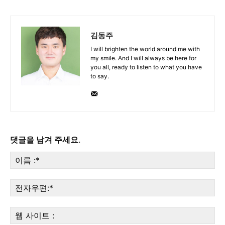
김동주
I will brighten the world around me with
my smile. And I will always be here for
you all, ready to listen to what you have
to say.
댓글을 남겨 주세요.
이
름
:*
전
자
우
웹
편:
사