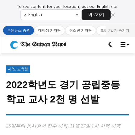
To see content for your location, visit our English site.
×
바로가기
✓
▼
로그인하세요
로그인하세요
수완뉴스 증권
대학생 기자단
청소년 기자단
로컬 큐레이터
7일간 숨기기
주요 뉴스
주요 뉴스
The Suwan News
정치
사회
경제
교육
정치
사회
경제
교육
시/도 교육청
2022학년도 경기 공립중등
문화
과학·미디어
연예
스포츠
문화
과학·미디어
연예
스포츠
학교 교사 2천 명 선발
오피니언 & 특집
오피니언 & 특집
특집 기사 바로가기 :
청소년
·
청년
특집 기사 바로가기 :
청소년
·
청년
25일부터 응시원서 접수 시작, 11월 27일 1차 시험 시행