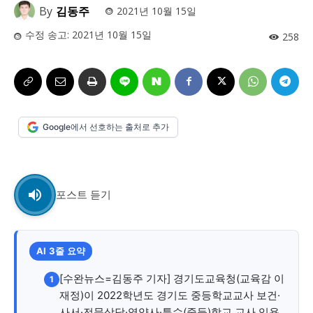
사설/칼럼
사설/칼럼
By
김동주
2021년 10월 15일
수정 송고:
2021년 10월 15일
시 문학 (문학산책)
시 문학 (문학산책)
258
보도 사진
보도 사진
정치
사회
경제
트렌드
정치
사회
경제
트렌드
지역 & 글로벌 뉴스
지역 & 글로벌 뉴스
Google에서 선호하는 출처로 추가
서울전역
인천지역
경기지역
강원지역
서울전역
인천지역
경기지역
강원지역
충청지역
세종지역
경상지역
전라지역
충청지역
세종지역
경상지역
전라지역
제주지역
부산/울산
대전지역
지방정가
제주지역
부산/울산
대전지역
지방정가
포스트 듣기
ENG
中文
日文
ENG
中文
日文
AI 3줄 요약
커뮤니티
커뮤니티
[수완뉴스=김동주 기자] 경기도교육청(교육감 이
1
재정)이 2022학년도 경기도 중등학교교사 보건·
사서·전문상담·영양사·특수(중등)학교 교사 임용