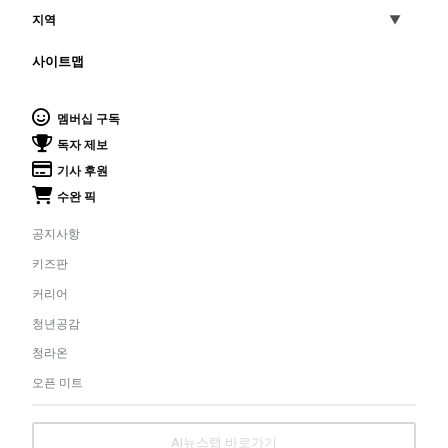
지역
사이트맵
멤버십 구독
독자 제보
기사 후원
수완 픽
공지사항
키즈판
커리어
청년공감
청라온
오픈 미트
AI뉴스랩 바로가기