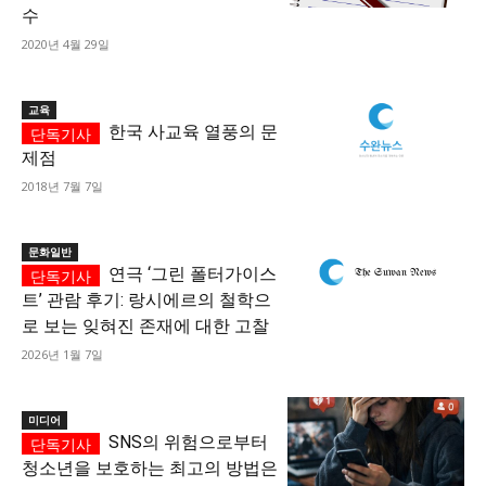
수
2020년 4월 29일
교육
한국 사교육 열풍의 문
제점
2018년 7월 7일
문화일반
연극 ‘그린 폴터가이스
트’ 관람 후기: 랑시에르의 철학으
로 보는 잊혀진 존재에 대한 고찰
2026년 1월 7일
미디어
SNS의 위험으로부터
청소년을 보호하는 최고의 방법은