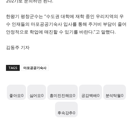
2027)로 문의하면 된다.
한왕기 평창군수는 “수도권 대학에 재학 중인 우리지역의 우
수 인재들의 마포공공기숙사 입사를 통해 주거비 부담이 줄어
안정적으로 학업에 매진할 수 있기를 바란다.”고 말했다.
김동주 기자
TAGS
마포공공기숙사
좋아요
0
싫어요
0
흥미진진해요
0
공감백배
0
분석탁월
0
후속강추
0