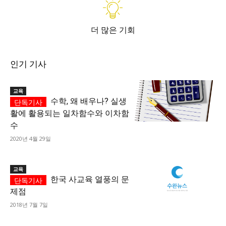
더 많은 기회
인기 기사
교육
수학, 왜 배우나? 실생
활에 활용되는 일차함수와 이차함
수
2020년 4월 29일
교육
한국 사교육 열풍의 문
제점
2018년 7월 7일