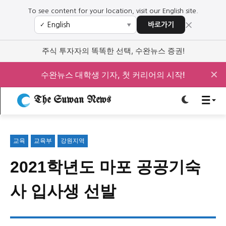
To see content for your location, visit our English site.
×
바로가기
✓
▼
로그인하세요
로그인하세요
주식 투자자의 똑똑한 선택, 수완뉴스 증권!
주요 뉴스
주요 뉴스
✕
수완뉴스 대학생 기자, 첫 커리어의 시작!
The Suwan News
정치
사회
경제
교육
정치
사회
경제
교육
교육
교육부
강원지역
문화
과학·미디어
연예
스포츠
문화
과학·미디어
연예
스포츠
2021학년도 마포 공공기숙
오피니언 & 특집
오피니언 & 특집
사 입사생 선발
특집 기사 바로가기 :
청소년
·
청년
특집 기사 바로가기 :
청소년
·
청년