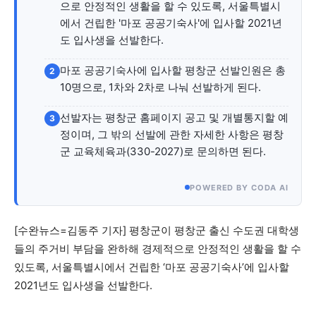
자유게시판
미니게임
운세 풀이
자유게시판
미니게임
운세 풀이
으로 안정적인 생활을 할 수 있도록, 서울특별시
에서 건립한 '마포 공공기숙사'에 입사할 2021년
도 입사생을 선발한다.
서비스 & 앱
서비스 & 앱
마포 공공기숙사에 입사할 평창군 선발인원은 총
2
수완뉴스 추천 서비스
수완뉴스 추천 서비스
10명으로, 1차와 2차로 나눠 선발하게 된다.
선발자는 평창군 홈페이지 공고 및 개별통지할 예
3
정이며, 그 밖의 선발에 관한 자세한 사항은 평창
스토어
수완 키즈
청년공감
청라온
스토어
수완 키즈
청년공감
청라온
군 교육체육과(330-2027)로 문의하면 된다.
멤버십 소개
이니셔티브
커리어
멤버십 소개
이니셔티브
커리어
POWERED BY CODA AI
기자단 참여
저널리즘 바이브
출판서비스
기자단 참여
저널리즘 바이브
출판서비스
보도자료 작성 서비스
스위프트 하이브
보도자료 작성 서비스
스위프트 하이브
[수완뉴스=김동주 기자] 평창군이 평창군 출신 수도권 대학생
들의 주거비 부담을 완하해 경제적으로 안정적인 생활을 할 수
라라프레스
오픈미트
라라프레스
오픈미트
있도록, 서울특별시에서 건립한 ‘마포 공공기숙사’에 입사할
2021년도 입사생을 선발한다.