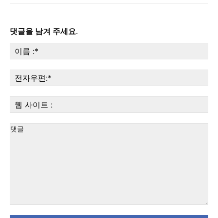
댓글을 남겨 주세요.
이
름
:*
전
자
우
웹
편:
사
이
트
:
댓