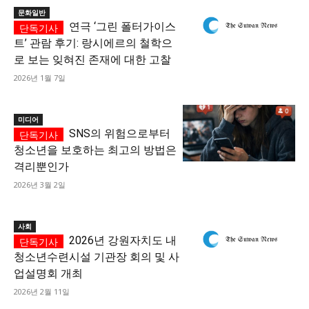
문화일반
연극 ‘그린 폴터가이스
트’ 관람 후기: 랑시에르의 철학으
로 보는 잊혀진 존재에 대한 고찰
2026년 1월 7일
미디어
SNS의 위험으로부터
청소년을 보호하는 최고의 방법은
격리뿐인가
2026년 3월 2일
사회
2026년 강원자치도 내
청소년수련시설 기관장 회의 및 사
업설명회 개최
2026년 2월 11일