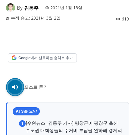
사설/칼럼
사설/칼럼
By
김동주
2021년 1월 18일
시 문학 (문학산책)
시 문학 (문학산책)
수정 송고:
2021년 3월 2일
619
보도 사진
보도 사진
정치
사회
경제
트렌드
정치
사회
경제
트렌드
지역 & 글로벌 뉴스
지역 & 글로벌 뉴스
Google에서 선호하는 출처로 추가
서울전역
인천지역
경기지역
강원지역
서울전역
인천지역
경기지역
강원지역
충청지역
세종지역
경상지역
전라지역
충청지역
세종지역
경상지역
전라지역
제주지역
부산/울산
대전지역
지방정가
제주지역
부산/울산
대전지역
지방정가
포스트 듣기
ENG
中文
日文
ENG
中文
日文
커뮤니티
커뮤니티
AI 3줄 요약
[수완뉴스=김동주 기자] 평창군이 평창군 출신
1
수도권 대학생들의 주거비 부담을 완하해 경제적