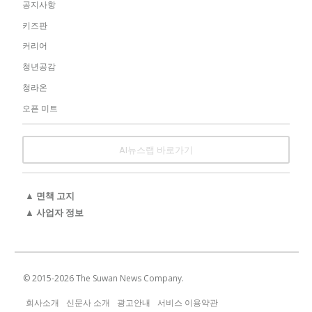
공지사항
키즈판
커리어
청년공감
청라온
오픈 미트
AI뉴스랩 바로가기
▲ 면책 고지
▲ 사업자 정보
© 2015-
2026
The Suwan News Company.
회사소개
신문사 소개
광고안내
서비스 이용약관