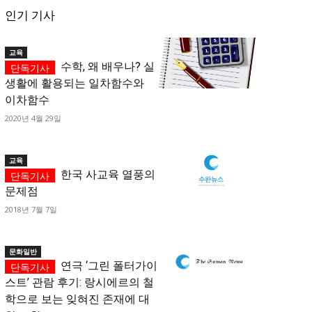
인기 기사
교육
수학, 왜 배우나? 실
생활에 활용되는 일차함수와
이차함수
2020년 4월 29일
교육
한국 사교육 열풍의
문제점
2018년 7월 7일
문화일반
연극 ‘그린 폴터가이
스트’ 관람 후기: 랑시에르의 철
학으로 보는 잊혀진 존재에 대