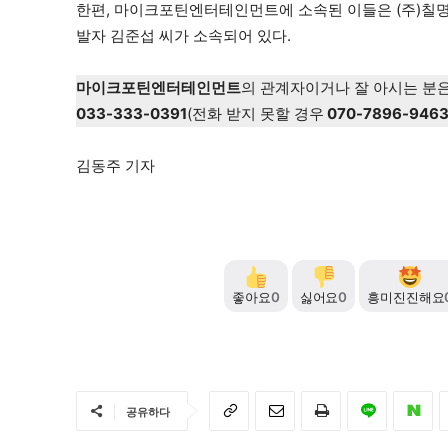
한편, 마이크포틴엔터테인먼트에 소속된 이들은 (주)칠명
발자 김준섭 씨가 소속되어 있다.
마이크포틴엔터테인먼트
의 관계자이거나 잘 아시는 분
033-333-0391
(전화 받지 못할 경우
070-7896-946
김동주 기자
좋아요
0
싫어요
0
흥미진진해요
공유하다