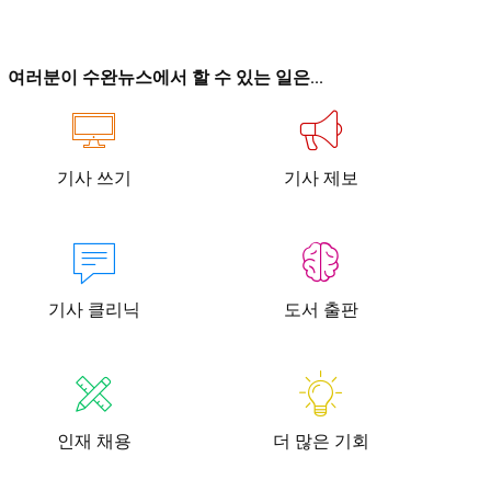
이
이
여러분이 수완뉴스에서 할 수 있는 일은...
기사 쓰기
기사 제보
청년공감
청라온
청년공감
청라온
작성 서비스
스위프트 하이브
라라프레스
오픈미트
작성 서비스
스위프트 하이브
라라프레스
오픈미트
기사 클리닉
도서 출판
인재 채용
더 많은 기회