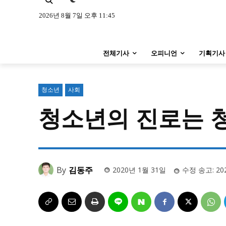
특집 기사 바로가기 :
청소년
·
청년
특집 기사 바로가기 :
청소년
·
청년
2026년 8월 7일 오후 11:45
사설/칼럼
사설/칼럼
전체기사
오피니언
기획기사
시 문학 (문학산책)
시 문학 (문학산책)
보도 사진
보도 사진
청소년
사회
청소년의 진로는 
지역 & 글로벌 뉴스
지역 & 글로벌 뉴스
서울전역
인천지역
경기지역
서울전역
인천지역
경기지역
ENG
中文
日文
ENG
中文
日文
By
김동주
2020년 1월 31일
수정 송고:
20
커뮤니티
커뮤니티