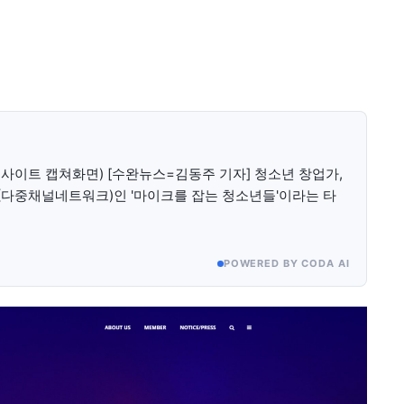
미니게임
운세 풀
미니게임
운세 풀
이트 캡쳐화면) [수완뉴스=김동주 기자] 청소년 창업가,
수완 키즈
수완 키즈
N(다중채널네트워크)인 '마이크를 잡는 청소년들'이라는 타
커리어
기자단 참여
저널리즘 바이브
출판서비스
보도자료 
커리어
기자단 참여
저널리즘 바이브
출판서비스
보도자료 
POWERED BY CODA AI
모든 세대의 시선이 머무는 곳, 수완뉴스