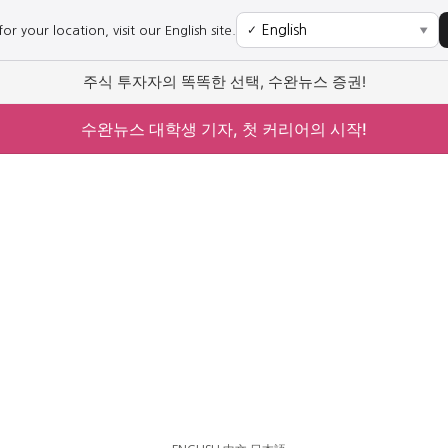
r your location, visit our English site.
✓
▼
주식 투자자의 똑똑한 선택, 수완뉴스 증권!
수완뉴스 대학생 기자, 첫 커리어의 시작!
사회
경제
사회
경제
과학·미디어
연예
과학·미디어
연예