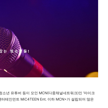
 청소년 유튜버 등이 모인 MCN(다중채널네트워크)인 ‘마이크
인먼트 MiC4TEEN Ent. 이하 MCN>가 설립되어 많은