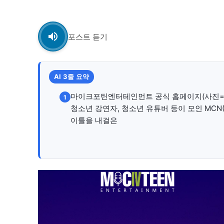
자유게시판
자유게시판
포스트 듣기
서비스 & 앱
서비스 & 앱
수완뉴스 추천 서비스
수완뉴스 추천 서비스
AI 3줄 요약
마이크포틴엔터테인먼트 공식 홈페이지(사진=사
1
스토어
스토어
청소년 강연자, 청소년 유튜버 등이 모인 MC
이틀을 내걸은
멤버십 소개
이니셔티브
멤버십 소개
이니셔티브