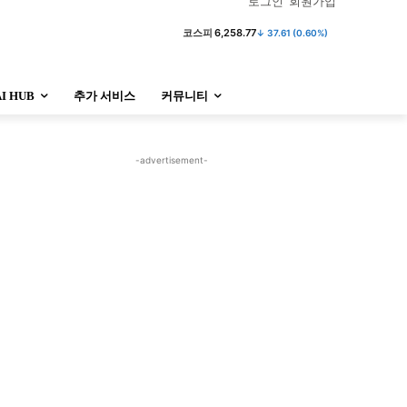
로그인
회원가입
코스피
6,258.77
↓ 37.61 (0.60%)
AI HUB
추가 서비스
커뮤니티
정치
사회
경제
트렌드
정치
사회
경제
트렌드
-advertisement-
울산
대전지역
지방정가
울산
대전지역
지방정가