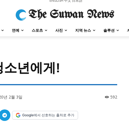
ENGLISH
中文
日本語
The Suwan News
연예
스포츠
사진
지역 뉴스
솔루션
청소년에게!
강원지역
충청지역
세종지역
경상지역
전라지역
제주지역
부산/
강원지역
충청지역
세종지역
경상지역
전라지역
제주지역
부산/
20년 2월 3일
592
Google에서 선호하는 출처로 추가