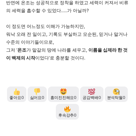
반면에 온조는 성공적으로 정착을 하였고 세력이 커져서 비류
의 세력을 흡수할 수 있었다…..가 아닐까?
이 정도면 어느정도 이해가 가능하지만,
워낙 오래 전 일이고, 기록도 부실하고 모순된, 믿거나 말거나
수준의 이야기들이므로,
그저 ‘
온조
가 말갈의 땅에 나라를 세우고,
이름을 십제라 한 것
이 백제의 시작
이었다’로 충분할 것이다.
좋아요
0
싫어요
0
흥미진진해요
0
공감백배
0
분석탁월
0
후속강추
0