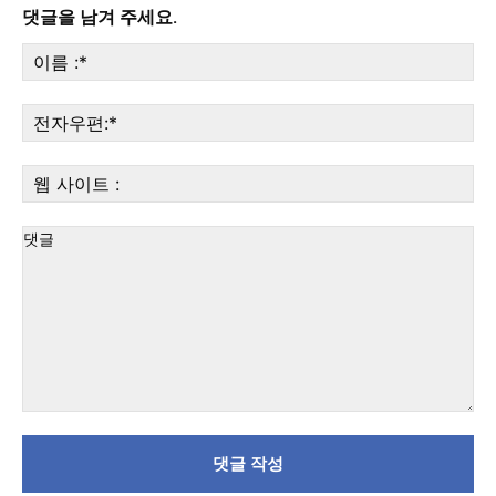
댓글을 남겨 주세요.
이
름
:*
전
자
우
웹
편:
사
이
트
:
댓
글