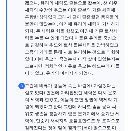
겠으나, 유리의 세력도 졸본으로 왔는데, 선 이주
세력의 수장인 추모는 이미 졸본의 기존 세력에
세대 지향 매체, 수완뉴스
투항한 상태였다.그래서 같이 탈출했던 동지들의
불만이 많았는데, 여기에 유리의 세력이 가세하게
되자, 두 세력은 힘을 합쳤고 마침내 기존 토착세
력을 누를 수 있게 되었다.이들은 유리를 중심으
로 단결하여 추모와 토착 졸본세력을 압박하였고,
모종의 거래를 통해 서로 분리하는 것으로 타협하
였다.이때 추모가 죽었는지 아직 살아 있었는지는
모르지만, 정치적인 이유로 추모는 해모수의 아들
이 되었고, 유리의 아버지가 되었다.
그런데 비류가 병들어 죽는 바람에( 자살했다는
3
설도 있다) 인천에 자리잡았던 세력은 다시 온조
의 세력과 합쳤고, 이들의 연합 정권이 백제의 기
원이 되었다고 한다.그런데 하나로 똘똘 뭉쳐 싸
워도 생존을 장담하기 힘든 본거지에서 쫓겨난 세
력이, 단순히 서식지의 호불호만으로 두 조각으로
갈라진다는 것이 말이 될까?기록이 없으므로 마