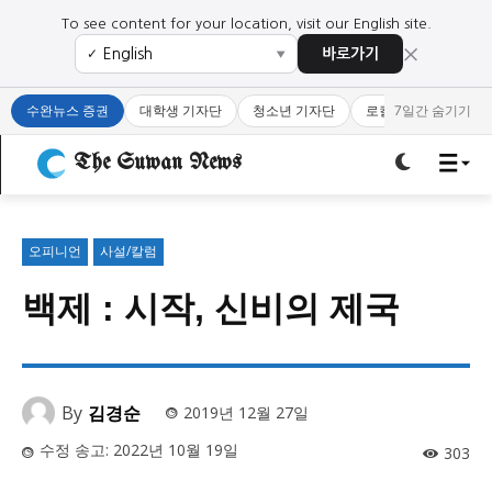
To see content for your location, visit our English site.
×
바로가기
✓
▼
로그인하세요
로그인하세요
수완뉴스 증권
대학생 기자단
청소년 기자단
로컬 큐레이터
7일간 숨기기
주요 뉴스
주요 뉴스
The Suwan News
정치
사회
경제
교육
정치
사회
경제
교육
오피니언
사설/칼럼
백제 : 시작, 신비의 제국
문화
과학·미디어
연예
스포츠
문화
과학·미디어
연예
스포츠
오피니언 & 특집
오피니언 & 특집
By
김경순
2019년 12월 27일
특집 기사 바로가기 :
청소년
·
청년
특집 기사 바로가기 :
청소년
·
청년
수정 송고:
2022년 10월 19일
303
사설/칼럼
사설/칼럼