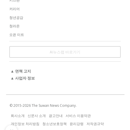
키즈판
커리어
청년공감
청라온
오픈 미트
AI뉴스랩 바로가기
▲ 면책 고지
▲ 사업자 정보
© 2015-
2026
The Suwan News Company.
회사소개
신문사 소개
광고안내
서비스 이용약관
개인정보 처리방침
청소년보호정책
윤리강령
저작권규약