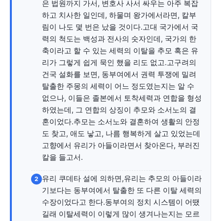
은 법원까지 가서, 변호사 사서 싸우는 아주 복잡
하고 치사한 일인데, 하물며 왕가에서라면, 칼부
서비스 & 앱
서비스 & 앱
림이 나도 몇 번은 났을 것이다.고대 국가에서 국
력의 척도는 백성과 전사의 숫자인데, 국가의 한
수완뉴스 추천 서비스
수완뉴스 추천 서비스
축이라고 할 수 있는 세력의 이탈을 추모 혹은 유
리가 그렇게 쉽게 묵인 했을 리도 없고.고구려의
건국 설화를 보면, 동부여에서 권력 투쟁에 밀려
탈출한 주몽의 세력이 어느 정도였는지는 알 수
스토어
수완 키즈
청년공감
청라온
스토어
수완 키즈
청년공감
청라온
없으나, 이들은 졸본에서 토착세력과 연합을 형성
하였는데, 그 연합의 상징이 추모와 소서노의 결
멤버십 소개
이니셔티브
커리어
멤버십 소개
이니셔티브
커리어
혼이었다.추모는 소서노와 결혼하여 생활의 안정
기자단 참여
저널리즘 바이브
출판서비스
기자단 참여
저널리즘 바이브
출판서비스
도 찾고, 애도 낳고, 나름 행복하게 살고 있었는데
고향에서 유리가 아들이라면서 찾아온다, 부러진
보도자료 작성 서비스
스위프트 하이브
보도자료 작성 서비스
스위프트 하이브
칼을 들고서.
라라프레스
오픈미트
라라프레스
오픈미트
유리 쿠데타 설에 의하면,유리는 추모의 아들이라
2
기보다는 동부여에서 탈출한 또 다른 이탈 세력의
수장이었다고 한다.동부여의 정치 시스템이 어땠
길래 이탈세력이 이렇게 많이 생겨나는지는 모르