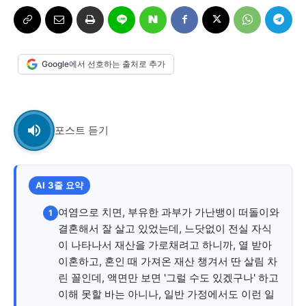
시 문학 (문학산책)
시 문학 (문학산책)
보도 사진
보도 사진
정치
사회
경제
트렌드
정치
사회
경제
트렌드
Google에서 선호하는 출처로 추가
지역 & 글로벌 뉴스
지역 & 글로벌 뉴스
서울전역
인천지역
경기지역
강원지역
서울전역
인천지역
경기지역
강원지역
포스트 듣기
충청지역
세종지역
경상지역
전라지역
충청지역
세종지역
경상지역
전라지역
제주지역
부산/울산
대전지역
지방정가
제주지역
부산/울산
대전지역
지방정가
AI 3줄 요약
ENG
中文
日文
ENG
中文
日文
여염으로 치면, 부유한 과부가 가난뱅이 떠돌이와
1
결혼해서 잘 살고 있었는데, 느닷없이 전실 자식
커뮤니티
커뮤니티
이 나타나서 재산을 가로채려고 하니까, 열 받아
이혼하고, 혼인 때 가져온 재산 챙겨서 딴 살림 차
린 꼴인데, 액면만 보면 '그럴 수도 있겠구나' 하고
이해 못할 바는 아니나, 일반 가정에서도 이런 일
자유게시판
미니게임
운세 풀이
자유게시판
미니게임
운세 풀이