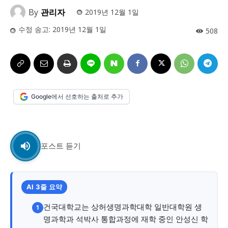
사설/칼럼
사설/칼럼
By
관리자
2019년 12월 1일
시 문학 (문학산책)
시 문학 (문학산책)
수정 송고:
2019년 12월 1일
508
보도 사진
보도 사진
정치
사회
경제
트렌드
정치
사회
경제
트렌드
지역 & 글로벌 뉴스
지역 & 글로벌 뉴스
Google에서 선호하는 출처로 추가
서울전역
인천지역
경기지역
강원지역
서울전역
인천지역
경기지역
강원지역
충청지역
세종지역
경상지역
전라지역
충청지역
세종지역
경상지역
전라지역
제주지역
부산/울산
대전지역
지방정가
제주지역
부산/울산
대전지역
지방정가
포스트 듣기
ENG
中文
日文
ENG
中文
日文
AI 3줄 요약
커뮤니티
커뮤니티
건국대학교는 상허생명과학대학 일반대학원 생
1
명과학과 석박사 통합과정에 재학 중인 안성신 학