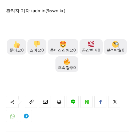
관리자 기자 (
admin@swn.kr
)
좋아요
0
싫어요
0
흥미진진해요
0
공감백배
0
분석탁월
0
후속강추
0