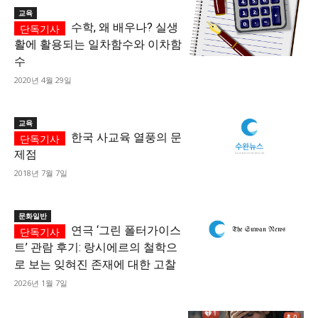
교육
수학, 왜 배우나? 실생
활에 활용되는 일차함수와 이차함
수
2020년 4월 29일
교육
한국 사교육 열풍의 문
제점
2018년 7월 7일
문화일반
연극 ‘그린 폴터가이스
트’ 관람 후기: 랑시에르의 철학으
로 보는 잊혀진 존재에 대한 고찰
2026년 1월 7일