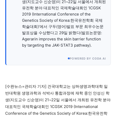
자유게시판
미니게임
운세 풀이
자유게시판
미니게임
운세 풀이
생(지도교수 신순영)이 21~22일 서울에서 개최된
유전학 분야 대표적인 국제학술대회인 ‘ICGSK
2019 (International Conference of the
서비스 & 앱
서비스 & 앱
Genetics Society of Korea:한국유전학회 국제
학술대회)’에서 구두(영어)발표 부문 최우수논문
수완뉴스 추천 서비스
수완뉴스 추천 서비스
발표상을 수상했다고 29일 밝혔다(발표논문명:
Agerarin improves the skin barrier function
by targeting the JAK-STAT3 pathway).
스토어
수완 키즈
청년공감
청라온
스토어
수완 키즈
청년공감
청라온
POWERED BY CODA AI
멤버십 소개
이니셔티브
커리어
멤버십 소개
이니셔티브
커리어
기자단 참여
저널리즘 바이브
출판서비스
기자단 참여
저널리즘 바이브
출판서비스
보도자료 작성 서비스
스위프트 하이브
보도자료 작성 서비스
스위프트 하이브
[수완뉴스=관리자 기자] 건국대학교는 상허생명과학대학 일
라라프레스
오픈미트
라라프레스
오픈미트
반대학원 생명과학과 석박사 통합과정에 재학 중인 안성신 학
생(지도교수 신순영)이 21~22일 서울에서 개최된 유전학 분야
대표적인 국제학술대회인 ‘ICGSK 2019 (International
Conference of the Genetics Society of Korea:한국유전학