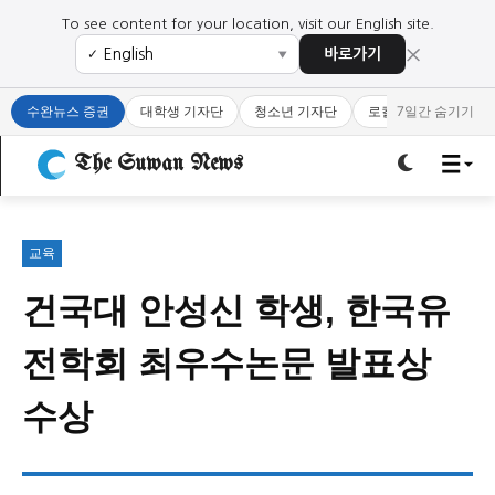
To see content for your location, visit our English site.
×
바로가기
✓
▼
로그인하세요
로그인하세요
수완뉴스 증권
대학생 기자단
청소년 기자단
로컬 큐레이터
7일간 숨기기
주요 뉴스
주요 뉴스
The Suwan News
정치
사회
경제
교육
정치
사회
경제
교육
교육
건국대 안성신 학생, 한국유
문화
과학·미디어
연예
스포츠
문화
과학·미디어
연예
스포츠
전학회 최우수논문 발표상
오피니언 & 특집
오피니언 & 특집
수상
특집 기사 바로가기 :
청소년
·
청년
특집 기사 바로가기 :
청소년
·
청년