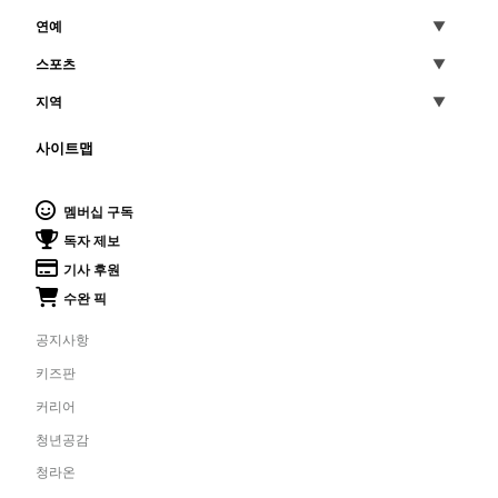
연예
스포츠
지역
사이트맵
멤버십 구독
독자 제보
기사 후원
수완 픽
공지사항
키즈판
커리어
청년공감
청라온