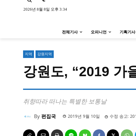
특집 기사 바로가기 :
청소년
·
청년
특집 기사 바로가기 :
청소년
·
청년
2026년 8월 8일 오후 3:34
사설/칼럼
사설/칼럼
전체기사
오피니언
기획기사
시 문학 (문학산책)
시 문학 (문학산책)
보도 사진
보도 사진
지역
강원지역
강원도, “2019 
지역 & 글로벌 뉴스
지역 & 글로벌 뉴스
서울전역
인천지역
경기지역
서울전역
인천지역
경기지역
ENG
中文
日文
ENG
中文
日文
취향따라 떠나는 특별한 보통날
By
편집국
2019년 9월 10일
수정 송고:
20
커뮤니티
커뮤니티