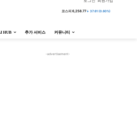
로그인
회원가입
코스피
6,258.77
↓ 37.61 (0.60%)
AI HUB
추가 서비스
커뮤니티
정치
사회
경제
트렌드
정치
사회
경제
트렌드
-advertisement-
울산
대전지역
지방정가
울산
대전지역
지방정가