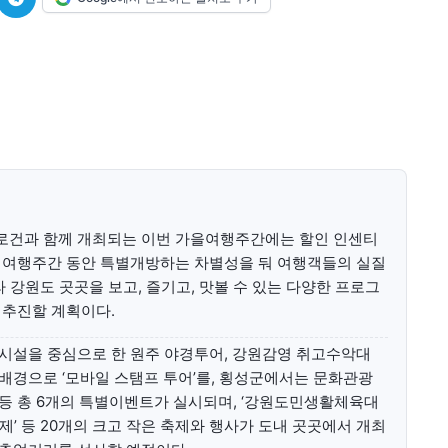
미니게임
운세 풀
미니게임
운세 풀
수완 키즈
수완 키즈
로건과 함께 개최되는 이번 가을여행주간에는 할인 인센티
 여행주간 동안 특별개방하는 차별성을 둬 여행객들의 실질
커리어
기자단 참여
저널리즘 바이브
출판서비스
보도자료 
커리어
기자단 참여
저널리즘 바이브
출판서비스
보도자료 
 강원도 곳곳을 보고, 즐기고, 맛볼 수 있는 다양한 프로그
 추진할 계획이다.
시설을 중심으로 한 원주 야경투어, 강원감영 취고수악대
배경으로 ‘모바일 스탬프 투어’를, 횡성군에서는 문화관광
등 총 6개의 특별이벤트가 실시되며, ‘강원도민생활체육대
송이축제’ 등 20개의 크고 작은 축제와 행사가 도내 곳곳에서 개최
어제의 지혜와 내일의 가능성이 만나는 창(窓)