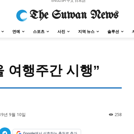
ENGLISH
中文
日本語
The Suwan News
연예
스포츠
사진
지역 뉴스
솔루션
가을 여행주간 시행”
강원지역
충청지역
세종지역
경상지역
전라지역
제주지역
부산/
강원지역
충청지역
세종지역
경상지역
전라지역
제주지역
부산/
19년 9월 10일
258
Google에서 선호하는 출처로 추가