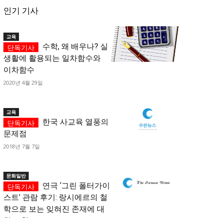
인기 기사
교육
수학, 왜 배우나? 실
생활에 활용되는 일차함수와
이차함수
2020년 4월 29일
교육
한국 사교육 열풍의
문제점
2018년 7월 7일
문화일반
연극 ‘그린 폴터가이
스트’ 관람 후기: 랑시에르의 철
학으로 보는 잊혀진 존재에 대