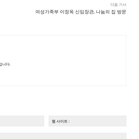
다음 기사
여성가족부 이정옥 신임장관, 나눔의 집 방문
입니다.
전
웹
자
사
우
이
편:*
트