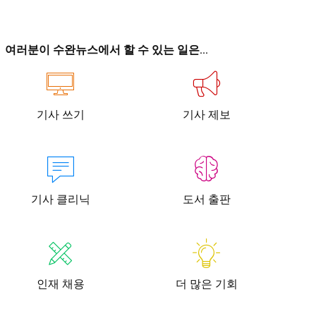
이
이
여러분이 수완뉴스에서 할 수 있는 일은...
기사 쓰기
기사 제보
청년공감
청라온
청년공감
청라온
작성 서비스
스위프트 하이브
라라프레스
오픈미트
작성 서비스
스위프트 하이브
라라프레스
오픈미트
기사 클리닉
도서 출판
인재 채용
더 많은 기회