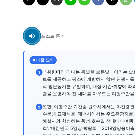
자유게시판
자유게시판
서비스 & 앱
서비스 & 앱
포스트 듣기
수완뉴스 추천 서비스
수완뉴스 추천 서비스
AI 3줄 요약
스토어
스토어
「취향따라 떠나는 특별한 보통날」이라는 슬
1
브를 제공하고 평소에 개방하지 않던 관광지를
멤버십 소개
이니셔티브
멤버십 소개
이니셔티브
적 방문동기를 유발하며, 대상·기간·취향에 따라
램을 운영하여 전 세대를 아우르는 여행주간을
또한, 여행주간 기간중 원주시에서는 야간경관
2
수문병 교대식을, 태백시에서는 주요관광지를 
해설사와 함께하는 횡성 호수길 생태테마여행 
회’, ‘대한민국 5일장 박람회’, ‘ 2019양양