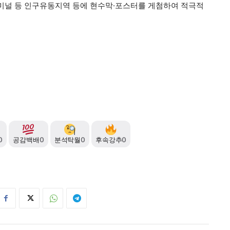
터미널 등 인구유동지역 등에 현수막·포스터를 게첨하여 적극적
0
공감백배
0
분석탁월
0
후속강추
0