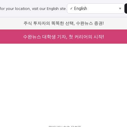
r your location, visit our English site.
✓
▼
주식 투자자의 똑똑한 선택, 수완뉴스 증권!
수완뉴스 대학생 기자, 첫 커리어의 시작!
사회
경제
사회
경제
과학·미디어
연예
과학·미디어
연예