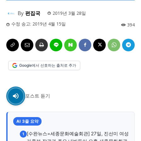
사설/칼럼
사설/칼럼
By
편집국
2019년 3월 28일
시 문학 (문학산책)
시 문학 (문학산책)
수정 송고:
2019년 4월 15일
394
보도 사진
보도 사진
정치
사회
경제
트렌드
정치
사회
경제
트렌드
지역 & 글로벌 뉴스
지역 & 글로벌 뉴스
서울전역
인천지역
경기지역
강원지역
서울전역
인천지역
경기지역
강원지역
Google에서 선호하는 출처로 추가
충청지역
세종지역
경상지역
전라지역
충청지역
세종지역
경상지역
전라지역
제주지역
부산/울산
대전지역
지방정가
제주지역
부산/울산
대전지역
지방정가
포스트 듣기
ENG
中文
日文
ENG
中文
日文
커뮤니티
커뮤니티
AI 3줄 요약
[수완뉴스=세종문화예술회관] 27일, 진선미 여성
1