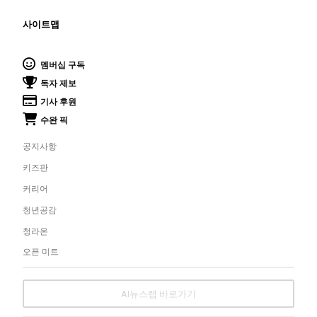
사이트맵
멤버십 구독
독자 제보
기사 후원
수완 픽
공지사항
키즈판
커리어
청년공감
청라온
오픈 미트
AI뉴스랩 바로가기