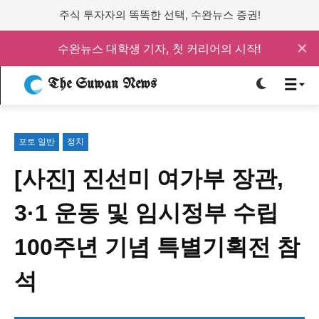
주식 투자자의 똑똑한 선택, 수완뉴스 증권!
✕
수완뉴스 대학생 기자, 첫 커리어의 시작!
로그인하세요
로그인하세요
The Suwan News
주요 뉴스
주요 뉴스
포토 일반
정치
정치
사회
경제
교육
정치
사회
경제
교육
[사진] 진선미 여가부 장관,
3·1 운동 및 임시정부 수립
문화
과학·미디어
연예
스포츠
문화
과학·미디어
연예
스포츠
100주년 기념 특별기획전 참
오피니언 & 특집
오피니언 & 특집
석
특집 기사 바로가기 :
청소년
·
청년
특집 기사 바로가기 :
청소년
·
청년