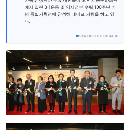
가족부 장관과 주요 내빈들이 오후 세종문화회관
자유게시판
미니게임
운세 풀이
자유게시판
미니게임
운세 풀이
에서 열린 3·1운동 및 임시정부 수립 100주년 기
념 특별기획전에 참석해 테이프 커팅을 하고 있
서비스 & 앱
서비스 & 앱
다.
수완뉴스 추천 서비스
수완뉴스 추천 서비스
POWERED BY CODA AI
스토어
수완 키즈
청년공감
청라온
스토어
수완 키즈
청년공감
청라온
멤버십 소개
이니셔티브
커리어
멤버십 소개
이니셔티브
커리어
기자단 참여
저널리즘 바이브
출판서비스
기자단 참여
저널리즘 바이브
출판서비스
보도자료 작성 서비스
스위프트 하이브
보도자료 작성 서비스
스위프트 하이브
라라프레스
오픈미트
라라프레스
오픈미트