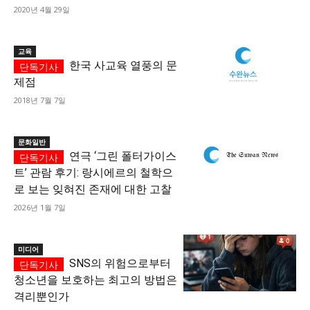
2020년 4월 29일
교육
한국 사교육 열풍의 문
제점
2018년 7월 7일
문화일반
연극 ‘그린 폴터가이스
트’ 관람 후기: 랑시에르의 철학으
로 보는 잊혀진 존재에 대한 고찰
2026년 1월 7일
미디어
SNS의 위험으로부터
청소년을 보호하는 최고의 방법은
격리뿐인가