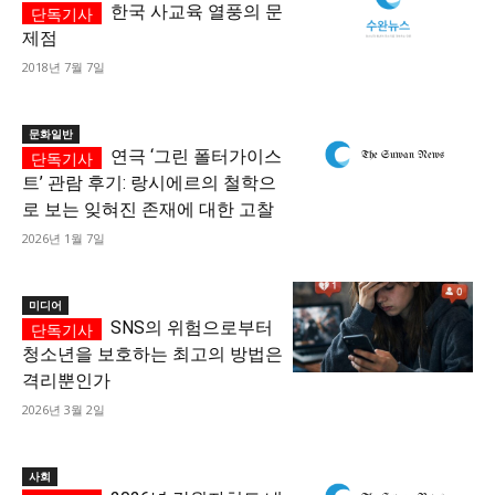
한국 사교육 열풍의 문
제점
2018년 7월 7일
문화일반
연극 ‘그린 폴터가이스
트’ 관람 후기: 랑시에르의 철학으
로 보는 잊혀진 존재에 대한 고찰
2026년 1월 7일
미디어
SNS의 위험으로부터
청소년을 보호하는 최고의 방법은
격리뿐인가
2026년 3월 2일
사회