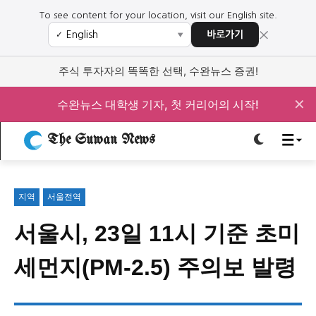
To see content for your location, visit our English site.
×
바로가기
✓
▼
로그인하세요
로그인하세요
주식 투자자의 똑똑한 선택, 수완뉴스 증권!
주요 뉴스
주요 뉴스
✕
수완뉴스 대학생 기자, 첫 커리어의 시작!
The Suwan News
정치
사회
경제
교육
정치
사회
경제
교육
지역
서울전역
문화
과학·미디어
연예
스포츠
문화
과학·미디어
연예
스포츠
서울시, 23일 11시 기준 초미
오피니언 & 특집
오피니언 & 특집
세먼지(PM-2.5) 주의보 발령
특집 기사 바로가기 :
청소년
·
청년
특집 기사 바로가기 :
청소년
·
청년