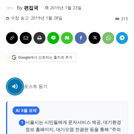
사설/칼럼
사설/칼럼
By
편집국
2019년 1월 23일
시 문학 (문학산책)
시 문학 (문학산책)
수정 송고:
2019년 1월 28일
315
보도 사진
보도 사진
정치
사회
경제
트렌드
정치
사회
경제
트렌드
지역 & 글로벌 뉴스
지역 & 글로벌 뉴스
Google에서 선호하는 출처로 추가
서울전역
인천지역
경기지역
강원지역
서울전역
인천지역
경기지역
강원지역
충청지역
세종지역
경상지역
전라지역
충청지역
세종지역
경상지역
전라지역
제주지역
부산/울산
대전지역
지방정가
제주지역
부산/울산
대전지역
지방정가
포스트 듣기
ENG
中文
日文
ENG
中文
日文
커뮤니티
커뮤니티
AI 3줄 요약
서울시는 시민들에게 문자서비스 제공, 대기환경
1
정보 홈페이지, 대기오염 전광판 등을 통해 “주의