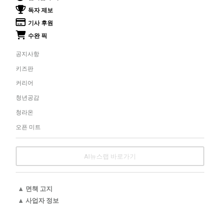
독자 제보
기사 후원
수완 픽
공지사항
키즈판
커리어
청년공감
청라온
오픈 미트
AI뉴스랩 바로가기
▲ 면책 고지
▲ 사업자 정보