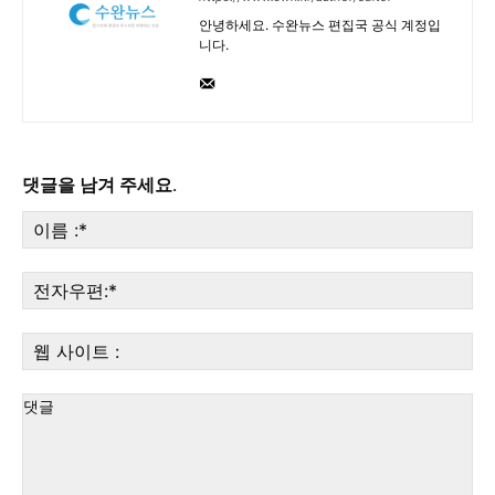
안녕하세요. 수완뉴스 편집국 공식 계정입
니다.
댓글을 남겨 주세요.
이
름
:*
전
자
우
웹
편:
사
이
트
: