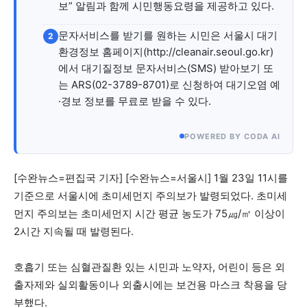
자유게시판
미니게임
운세 풀이
자유게시판
미니게임
운세 풀이
보” 알림과 함께 시민행동요령을 제공하고 있다.
문자서비스를 받기를 원하는 시민은 서울시 대기
2
서비스 & 앱
서비스 & 앱
환경정보 홈페이지(http://cleanair.seoul.go.kr)
에서 대기질정보 문자서비스(SMS) 받아보기 또
수완뉴스 추천 서비스
수완뉴스 추천 서비스
는 ARS(02-3789-8701)로 신청하여 대기오염 예
·경보 정보를 무료로 받을 수 있다.
스토어
수완 키즈
청년공감
청라온
스토어
수완 키즈
청년공감
청라온
POWERED BY CODA AI
멤버십 소개
이니셔티브
커리어
멤버십 소개
이니셔티브
커리어
[수완뉴스=편집국 기자] [수완뉴스=서울시] 1월 23일 11시를
기준으로 서울시에 초미세먼지 주의보가 발령되었다. 초미세
기자단 참여
저널리즘 바이브
출판서비스
기자단 참여
저널리즘 바이브
출판서비스
먼지 주의보는 초미세먼지 시간 평균 농도가 75㎍/㎥ 이상이
보도자료 작성 서비스
스위프트 하이브
보도자료 작성 서비스
스위프트 하이브
2시간 지속될 때 발령된다.
라라프레스
오픈미트
라라프레스
오픈미트
호흡기 또는 심혈관질환 있는 시민과 노약자, 어린이 등은 외
출자제와 실외활동이나 외출시에는 보건용 마스크 착용을 당
부했다.