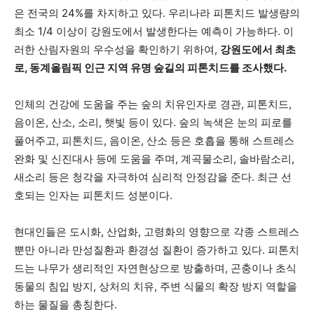
은 전국의 24%를 차지하고 있다. 우리나라 피톤치드 발생량의
최소 1/4 이상이 강원도에서 발생한다는 예측이 가능하다. 이
가까운 일상에서, 수완뉴스를 만나세요
러한 산림자원의 우수성을 확인하기 위하여,
강원도에서 최초
로
,
동계올림픽 인근 지역 유명 숲길의 피톤치드를 조사했다
.
인체의 건강에 도움을 주는 숲의 치유인자로 경관, 피톤치드,
음이온, 산소, 소리, 햇빛 등이 있다. 숲의 녹색은 눈의 피로를
풀어주고, 피톤치드, 음이온, 산소 등은 호흡을 통해 스트레스
완화 및 신진대사 등에 도움을 주며, 계곡물소리, 솔바람소리,
새소리 등은 청각을 자극하여 심리적 안정감을 준다. 최근 선
호되는 인자는 피톤치드 성분이다.
현대인들은 도시화, 산업화, 고령화의 영향으로 각종 스트레스
뿐만 아니라 만성질환과 환경성 질환이 증가하고 있다. 피톤치
드는 나무가 생리적인 자연현상으로 방출하며, 곤충이나 초식
동물의 침입 방지, 상처의 치유, 주변 식물의 확장 방지 역할을
하는 물질을 총칭한다.