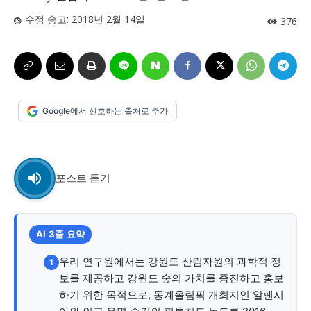
사설/칼럼
사설/칼럼
수정 송고:
2018년 2월 14일
376
시 문학 (문학산책)
시 문학 (문학산책)
보도 사진
보도 사진
정치
사회
경제
트렌드
정치
사회
경제
트렌드
지역 & 글로벌 뉴스
지역 & 글로벌 뉴스
Google에서 선호하는 출처로 추가
서울전역
인천지역
경기지역
강원지역
서울전역
인천지역
경기지역
강원지역
충청지역
세종지역
경상지역
전라지역
충청지역
세종지역
경상지역
전라지역
포스트 듣기
제주지역
부산/울산
대전지역
지방정가
제주지역
부산/울산
대전지역
지방정가
ENG
中文
日文
ENG
中文
日文
AI 3줄 요약
커뮤니티
커뮤니티
우리 연구원에서는 강원도 산림자원의 과학적 정
1
보를 제공하고 강원도 숲의 가치를 증진하고 홍보
하기 위한 목적으로, 동계올림픽 개최지인 알펜시