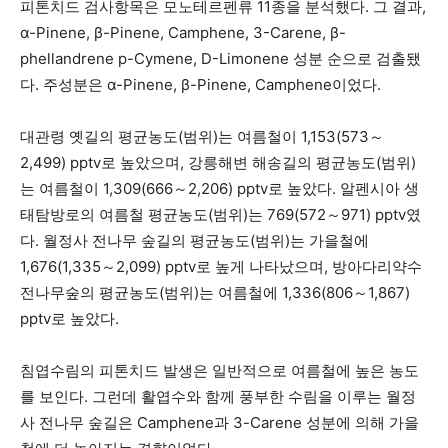
피톤치드 검사항목은 모노테르펜류 11종을 분석했다. 그 결과,
α-Pinene, β-Pinene, Camphene, 3-Carene, β-
phellandrene p-Cymene, D-Limonene 성분 순으로 검출됐
다. 주성분은 α-Pinene, β-Pinene, Camphene이었다.
대관령 옛길의 평균농도(범위)는 여름철이 1,153(573～
2,499) pptv로 높았으며, 강릉해변 해송길의 평균농도(범위)
는 여름철이 1,309(666～2,206) pptv로 높았다. 알펜시아 생
태탐방로의 여름철 평균농도(범위)는 769(572～971) pptv였
다. 월정사 전나무 숲길의 평균농도(범위)는 가을철에
1,676(1,335～2,099) pptv로 높게 나타났으며, 방아다리약수
전나무숲의 평균농도(범위)는 여름철에 1,336(806～1,867)
pptv로 높았다.
침엽수림의 피톤치드 발생은 일반적으로 여름철에 높은 농도
를 보인다. 그런데 활엽수와 함께 풍부한 수림을 이루는 월정
사 전나무 숲길은 Camphene과 3-Carene 성분에 의해 가을