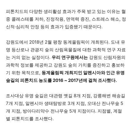
피톤치드의 다양한 생리활성 효과가 주목 받고 있는 이유는 혈
중 콜레스테롤 저하, 진정작용, 면역력 증진, 스트레스 해소, 정
신적·심리적 안정 등의 효과가 입증됐기 때문이다.
강원도에서 2018년 2월 평창 동계올림픽이 개최된다. 도내 유
명 등산로나 관광지 숲의 산림욕물질에 대한 과학적 연구 자료
는 거의 없는 실정이다.
우리 연구원에서는
강원도 산림자원의
과학적 정보를 제공하고 강원도 숲의 가치를 증진하고 홍보하
기 위한 목적으로,
동계올림픽 개최지인 알펜시아와 인근 유명
숲길의 피톤치드 농도를
2016 ~ 2017
년에 걸쳐 조사했다
.
조사대상 유명 숲길은 대관령 옛길 8개 지점, 강릉해변 해송길
7개 지점, 알펜시아 생태탐방로 3개 지점, 오대산 전나무숲 5
개 지점, 방아다리약수 전나무숲 5개 지점이다. 지점별, 계절
별 피톤치드를 조사했다.