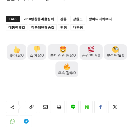
TAGS
2018평창동계올림픽
강릉
강원도
방아다리약수터
대통령옛길
강릉해변해송길
평창
대관령
좋아요
0
싫어요
0
흥미진진해요
0
공감백배
0
분석탁월
0
후속강추
0