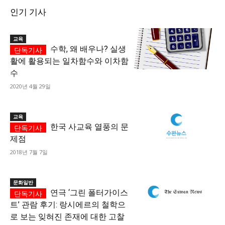
인기 기사
교육
수학, 왜 배우나? 실생
활에 활용되는 일차함수와 이차함
수
2020년 4월 29일
교육
한국 사교육 열풍의 문
제점
2018년 7월 7일
문화일반
연극 ‘그린 폴터가이스
트’ 관람 후기: 랑시에르의 철학으
로 보는 잊혀진 존재에 대한 고찰