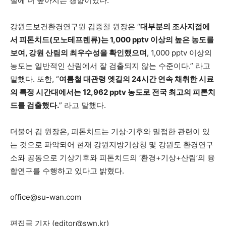
철에 더 높아지는 경향이었다.
강원도보건환경연구원 김종철 원장은 “
대부분의 조사지점에
서 피톤치드
(
모노테프렌류
)
는
1,000 pptv
이상의 높은 농도를
보여
,
강원 산림의 최우수성을 확인했으며
, 1,000 pptv 이상의
농도는 일반적인 산림에서 잘 검출되지 않는 수준이다.” 라고
말했다. 또한, “
여름철 대관령 옛길의
24
시간 연속 채취한 시료
의 특정 시간대에서는
12,962 pptv
농도로 전국 최고의 피톤치
드를 검출했다
.
” 라고 말했다.
더불어 김 원장은, 피톤치드는 기상·기후와 밀접한 관련이 있
는 것으로 파악되어 현재 강원지방기상청 및 강원도 환경연구
소와 공동으로 기상기후와 피톤치드의 ‘환경+기상+산림’의 융
합연구를 수행하고 있다고 밝혔다.
office@su-wan.com
편집국 기자 (
editor@swn.kr
)