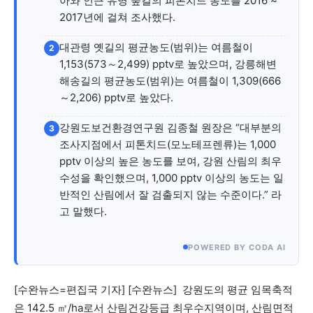
아와 인근 유명 숲길의 피톤치드 농도를 2016 ~
자유게시판
미니게임
운세 풀이
자유게시판
미니게임
운세 풀이
2017년에 걸쳐 조사했다.
서비스 & 앱
서비스 & 앱
대관령 옛길의 평균농도(범위)는 여름철이
2
1,153(573～2,499) pptv로 높았으며, 강릉해변
수완뉴스 추천 서비스
수완뉴스 추천 서비스
해송길의 평균농도(범위)는 여름철이 1,309(666
～2,206) pptv로 높았다.
강원도보건환경연구원 김종철 원장은 “대부분의
3
스토어
수완 키즈
청년공감
청라온
스토어
수완 키즈
청년공감
청라온
조사지점에서 피톤치드(모노테프렌류)는 1,000
pptv 이상의 높은 농도를 보여, 강원 산림의 최우
멤버십 소개
이니셔티브
커리어
멤버십 소개
이니셔티브
커리어
수성을 확인했으며, 1,000 pptv 이상의 농도는 일
반적인 산림에서 잘 검출되지 않는 수준이다.” 라
기자단 참여
저널리즘 바이브
출판서비스
기자단 참여
저널리즘 바이브
출판서비스
고 말했다.
보도자료 작성 서비스
스위프트 하이브
보도자료 작성 서비스
스위프트 하이브
라라프레스
오픈미트
라라프레스
오픈미트
POWERED BY CODA AI
[수완뉴스=편집국 기자] [수완뉴스] 강원도의 평균 임목축적
은 142.5 ㎥/ha로서 산림건강등급 최우수지역이며, 산림면적