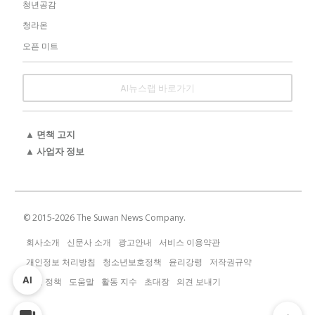
청년공감
청라온
오픈 미트
AI뉴스랩 바로가기
▲ 면책 고지
▲ 사업자 정보
© 2015-
2026
The Suwan News Company.
회사소개
신문사 소개
광고안내
서비스 이용약관
개인정보 처리방침
청소년보호정책
윤리강령
저작권규약
AI
운영 정책
도움말
활동 지수
초대장
의견 보내기