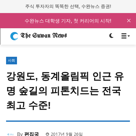
주식 투자자의 똑똑한 선택, 수완뉴스 증권!
✕
수완뉴스 대학생 기자, 첫 커리어의 시작!
로그인하세요
로그인하세요
The Suwan News
주요 뉴스
주요 뉴스
사회
정치
사회
경제
교육
정치
사회
경제
교육
강원도, 동계올림픽 인근 유
명 숲길의 피톤치드는 전국
문화
과학·미디어
연예
스포츠
문화
과학·미디어
연예
스포츠
최고 수준!
오피니언 & 특집
오피니언 & 특집
특집 기사 바로가기 :
청소년
·
청년
특집 기사 바로가기 :
청소년
·
청년
By
편집국
2017년 9월 26일