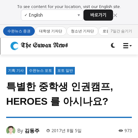
To see content for your location, visit our English site.
×
바로가기
✓
▼
로그인하세요
로그인하세요
수완뉴스 증권
대학생 기자단
청소년 기자단
로컬 큐레이터
7일간 숨기기
주요 뉴스
주요 뉴스
The Suwan News
정치
사회
경제
교육
정치
사회
경제
교육
기획 기사
수완뉴스 포토
포토 일반
특별한 중학생 인권캠프,
문화
과학·미디어
연예
스포츠
문화
과학·미디어
연예
스포츠
HEROES 를 아시나요?
오피니언 & 특집
오피니언 & 특집
특집 기사 바로가기 :
청소년
·
청년
특집 기사 바로가기 :
청소년
·
청년
By
김동주
2017년 8월 5일
973