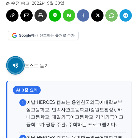
사설/칼럼
사설/칼럼
수정 송고:
2022년 9월 30일
시 문학 (문학산책)
시 문학 (문학산책)
보도 사진
보도 사진
정치
사회
경제
트렌드
정치
사회
경제
트렌드
Google에서 선호하는 출처로 추가
지역 & 글로벌 뉴스
지역 & 글로벌 뉴스
서울전역
인천지역
경기지역
강원지역
서울전역
인천지역
경기지역
강원지역
포스트 듣기
충청지역
세종지역
경상지역
전라지역
충청지역
세종지역
경상지역
전라지역
제주지역
부산/울산
대전지역
지방정가
제주지역
부산/울산
대전지역
지방정가
AI 3줄 요약
ENG
中文
日文
ENG
中文
日文
이날 HEROES 캠프는 용인한국외국어대학교부
1
설고등학교, 민족사관고등학교(강원도횡성), 하
커뮤니티
커뮤니티
나고등학교, 대일외국어고등학교, 경기외국어고
등학교가 공동 주관, 주최하는 프로그램이다.
이날 HEROES 캠프는 용인한국외국어대학교부