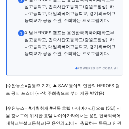
2
자유게시판
미니게임
운세 풀이
자유게시판
미니게임
운세 풀이
설고등학교, 민족사관고등학교(강원도횡성), 하
나고등학교, 대일외국어고등학교, 경기외국어고
서비스 & 앱
서비스 & 앱
등학교가 공동 주관, 주최하는 프로그램이다.
수완뉴스 추천 서비스
수완뉴스 추천 서비스
이날 HEROES 캠프는 용인한국외국어대학교부
3
설고등학교, 민족사관고등학교(강원도횡성), 하
나고등학교, 대일외국어고등학교, 경기외국어고
등학교가 공동 주관, 주최하는 프로그램이다.
스토어
수완 키즈
청년공감
청라온
스토어
수완 키즈
청년공감
청라온
POWERED BY CODA AI
멤버십 소개
이니셔티브
커리어
멤버십 소개
이니셔티브
커리어
기자단 참여
저널리즘 바이브
출판서비스
기자단 참여
저널리즘 바이브
출판서비스
[수완뉴스=김동주 기자] ▲ SAW 동아리 연합의 HEROES 캠
보도자료 작성 서비스
스위프트 하이브
보도자료 작성 서비스
스위프트 하이브
프 공식 포스터 (사진: 주최측으로 부터 제공 받았음)
라라프레스
오픈미트
라라프레스
오픈미트
[수완뉴스= #기획취재 #단독 호텔 나이아가라] 오늘 (5일) 서
울 강서구에 위치한 호텔 나이아가라에서는 용인 한국외국어
대학교부설고등학교(구 용인외고)에서 총괄하는 특목고 인권