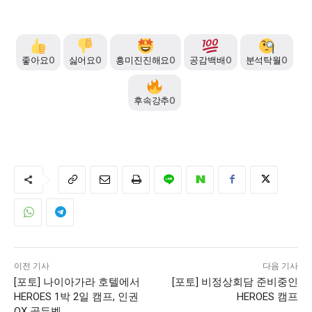
좋아요
0
싫어요
0
흥미진진해요
0
공감백배
0
분석탁월
0
후속강추
0
이전 기사
다음 기사
[포토] 나이아가라 호텔에서
[포토] 비정상회담 준비중인
HEROES 1박 2일 캠프, 인권
HEROES 캠프
OX 골든벨