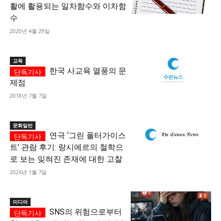
활에 활용되는 일차함수와 이차함
수
2020년 4월 29일
교육
한국 사교육 열풍의 문
제점
2018년 7월 7일
문화일반
연극 ‘그린 폴터가이스
트’ 관람 후기: 랑시에르의 철학으
로 보는 잊혀진 존재에 대한 고찰
2026년 1월 7일
미디어
SNS의 위험으로부터