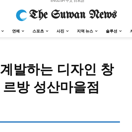
ENGLISH
中文
日本語
The Suwan News
연예
스포츠
사진
지역 뉴스
솔루션
로 계발하는 디자인 창
강원지역
충청지역
세종지역
경상지역
전라지역
제주지역
부산/
강원지역
충청지역
세종지역
경상지역
전라지역
제주지역
부산/
드 르방 성산마을점