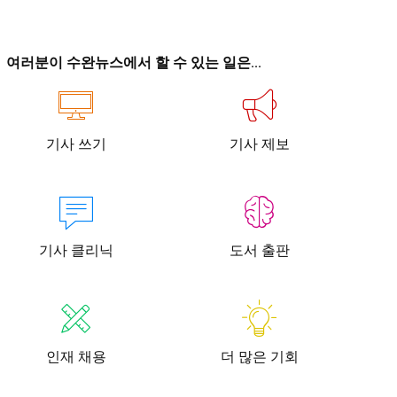
이
이
여러분이 수완뉴스에서 할 수 있는 일은...
기사 쓰기
기사 제보
청년공감
청라온
청년공감
청라온
작성 서비스
스위프트 하이브
라라프레스
오픈미트
작성 서비스
스위프트 하이브
라라프레스
오픈미트
기사 클리닉
도서 출판
인재 채용
더 많은 기회