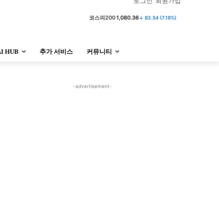
로그인
회원가입
코스피
6,296.38
↓ 301.88 (4.58%)
AI HUB
추가 서비스
커뮤니티
정치
사회
경제
트렌드
정치
사회
경제
트렌드
-advertisement-
울산
대전지역
지방정가
울산
대전지역
지방정가