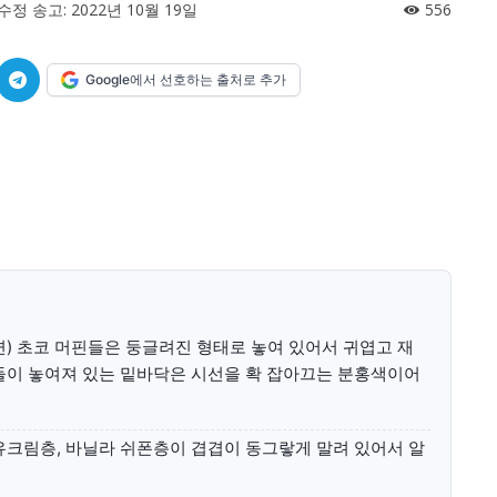
미니게임
운세 풀
미니게임
운세 풀
수정 송고:
2022년 10월 19일
556
Google에서 선호하는 출처로 추가
수완 키즈
수완 키즈
커리어
기자단 참여
저널리즘 바이브
출판서비스
보도자료 
커리어
기자단 참여
저널리즘 바이브
출판서비스
보도자료 
롤 앞면) 초코 머핀들은 둥글려진 형태로 놓여 있어서 귀엽고 재
들이 놓여져 있는 밑바닥은 시선을 확 잡아끄는 분홍색이어
유크림층, 바닐라 쉬폰층이 겹겹이 동그랗게 말려 있어서 알
세대 지향 매체, 수완뉴스