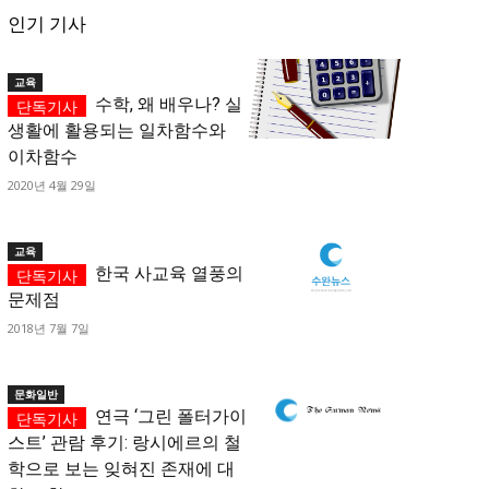
인기 기사
교육
수학, 왜 배우나? 실
생활에 활용되는 일차함수와
이차함수
2020년 4월 29일
교육
한국 사교육 열풍의
문제점
2018년 7월 7일
문화일반
연극 ‘그린 폴터가이
스트’ 관람 후기: 랑시에르의 철
학으로 보는 잊혀진 존재에 대