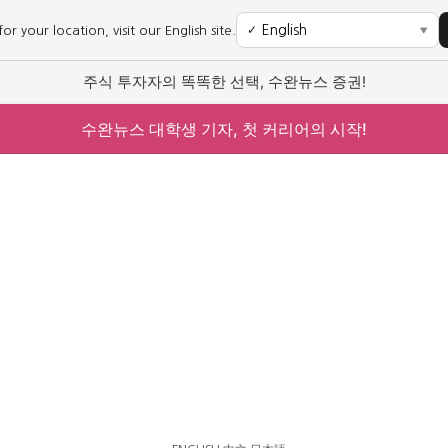
r your location, visit our English site.
✓
▼
주식 투자자의 똑똑한 선택, 수완뉴스 증권!
수완뉴스 대학생 기자, 첫 커리어의 시작!
사회
경제
사회
경제
과학·미디어
연예
과학·미디어
연예