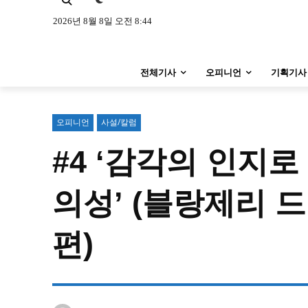
특집 기사 바로가기 :
청소년
·
청년
특집 기사 바로가기 :
청소년
·
청년
2026년 8월 8일 오전 8:44
사설/칼럼
사설/칼럼
전체기사
오피니언
기획기사
시 문학 (문학산책)
시 문학 (문학산책)
보도 사진
보도 사진
오피니언
사설/칼럼
지역 & 글로벌 뉴스
#4 ‘감각의 인지
지역 & 글로벌 뉴스
서울전역
인천지역
경기지역
서울전역
인천지역
경기지역
의성’ (블랑제리 
ENG
中文
日文
ENG
中文
日文
편)
커뮤니티
커뮤니티