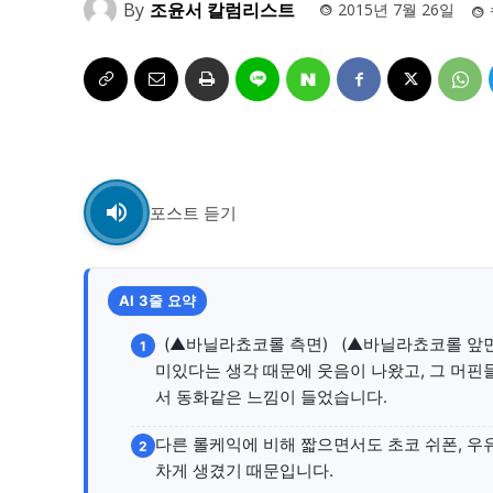
자유게시판
자유게시판
By
조윤서 칼럼리스트
2015년 7월 26일
서비스 & 앱
서비스 & 앱
수완뉴스 추천 서비스
수완뉴스 추천 서비스
포스트 듣기
스토어
스토어
멤버십 소개
이니셔티브
멤버십 소개
이니셔티브
AI 3줄 요약
​ ​ (▲바닐라쵸코롤 측면) ​ ​ (▲바닐라쵸코
1
미있다는 생각 때문에 웃음이 나왔고, 그 머핀
서 동화같은 느낌이 들었습니다.
다른 롤케익에 비해 짧으면서도 초코 쉬폰, 우
2
차게 생겼기 때문입니다.