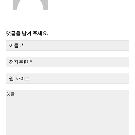
댓글을 남겨 주세요.
이
름
:*
전
자
우
웹
편:
사
이
트
: