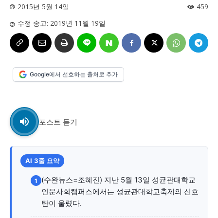
사설/칼럼
사설/칼럼
2015년 5월 14일
459
수정 송고:
2019년 11월 19일
시 문학 (문학산책)
시 문학 (문학산책)
보도 사진
보도 사진
정치
사회
경제
트렌드
정치
사회
경제
트렌드
Google에서 선호하는 출처로 추가
지역 & 글로벌 뉴스
지역 & 글로벌 뉴스
서울전역
인천지역
경기지역
강원지역
서울전역
인천지역
경기지역
강원지역
충청지역
세종지역
경상지역
전라지역
충청지역
세종지역
경상지역
전라지역
포스트 듣기
제주지역
부산/울산
대전지역
지방정가
제주지역
부산/울산
대전지역
지방정가
ENG
中文
日文
ENG
中文
日文
AI 3줄 요약
커뮤니티
커뮤니티
(수완뉴스=조혜진) 지난 5월 13일 성균관대학교
1
인문사회캠퍼스에서는 성균관대학교축제의 신호
탄이 울렸다.