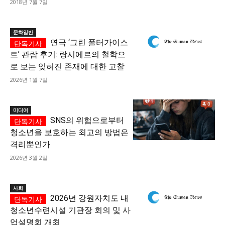
2018년 7월 7일
문화일반
연극 ‘그린 폴터가이스
트’ 관람 후기: 랑시에르의 철학으
로 보는 잊혀진 존재에 대한 고찰
2026년 1월 7일
미디어
SNS의 위험으로부터
청소년을 보호하는 최고의 방법은
격리뿐인가
2026년 3월 2일
사회
2026년 강원자치도 내
청소년수련시설 기관장 회의 및 사
업설명회 개최