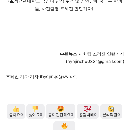
(▲성균관대학교 금잔디 광장 주점 및 공연장에 붐비는 학생
들, 사진촬영 조혜진 인턴기자)
수완뉴스 사회팀 조혜진 인턴기자
(
hyejincho0331@gmail.com
​)
조혜진 기자 기자 (
hyejin.jo@swn.kr
)
좋아요
0
싫어요
0
흥미진진해요
0
공감백배
0
분석탁월
0