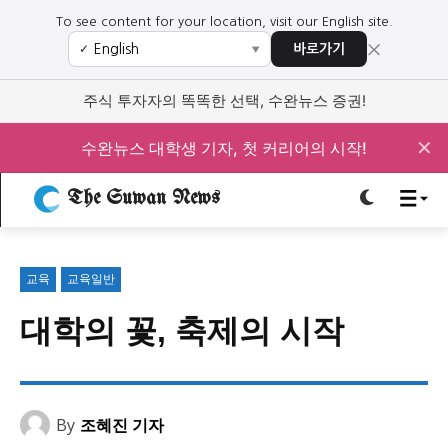
To see content for your location, visit our English site.
×
바로가기
✓
▼
로그인하세요
로그인하세요
주식 투자자의 똑똑한 선택, 수완뉴스 증권!
주요 뉴스
주요 뉴스
✕
수완뉴스 대학생 기자, 첫 커리어의 시작!
The Suwan News
정치
사회
경제
교육
정치
사회
경제
교육
교육
교육일반
문화
과학·미디어
연예
스포츠
문화
과학·미디어
연예
스포츠
대학의 꽃, 축제의 시작
오피니언 & 특집
오피니언 & 특집
특집 기사 바로가기 :
청소년
·
청년
특집 기사 바로가기 :
청소년
·
청년
By
조혜진 기자