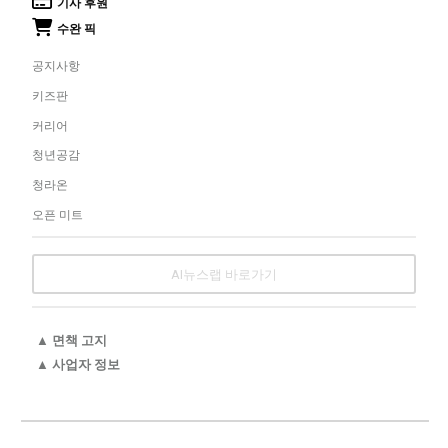
기사 후원
수완 픽
공지사항
키즈판
커리어
청년공감
청라온
오픈 미트
AI뉴스랩 바로가기
▲ 면책 고지
▲ 사업자 정보