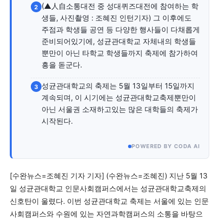
자유게시판
미니게임
운세 풀이
자유게시판
미니게임
운세 풀이
(▲人自소통대전 중 성대퀴즈대전에 참여하는 학
2
생들, 사진촬영 : 조혜진 인턴기자)​​ 그 이후에도
서비스 & 앱
서비스 & 앱
주점과 학생들 공연 등 다양한 행사들이 다채롭게
준비되어있기에, 성균관대학교 자체내의 학생들
수완뉴스 추천 서비스
수완뉴스 추천 서비스
뿐만이 아닌 타학교 학생들까지 축제에 참가하여
흥을 돋군다.
성균관대학교의 축제는 5월 13일부터 15일까지
3
스토어
수완 키즈
청년공감
청라온
스토어
수완 키즈
청년공감
청라온
계속되며, 이 시기에는 성균관대학교축제뿐만이
아닌 서울권 소재하고있는 많은 대학들의 축제가
시작된다.
멤버십 소개
이니셔티브
커리어
멤버십 소개
이니셔티브
커리어
기자단 참여
저널리즘 바이브
출판서비스
기자단 참여
저널리즘 바이브
출판서비스
POWERED BY CODA AI
보도자료 작성 서비스
스위프트 하이브
보도자료 작성 서비스
스위프트 하이브
라라프레스
오픈미트
라라프레스
오픈미트
[수완뉴스=조혜진 기자 기자]
(수완뉴스=조혜진) 지난 5월 13
일 성균관대학교 인문사회캠퍼스에서는 성균관대학교축제의
신호탄이 울렸다. 이번 성균관대학교 축제는 서울에 있는 인문
사회캠퍼스와 수원에 있는 자연과학캠퍼스의 소통을 바탕으