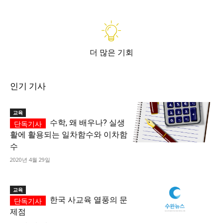
더 많은 기회
인기 기사
교육
수학, 왜 배우나? 실생
활에 활용되는 일차함수와 이차함
수
2020년 4월 29일
교육
한국 사교육 열풍의 문
제점