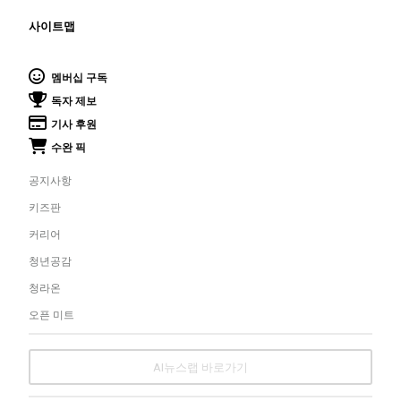
사이트맵
멤버십 구독
독자 제보
기사 후원
수완 픽
공지사항
키즈판
커리어
청년공감
청라온
오픈 미트
AI뉴스랩 바로가기