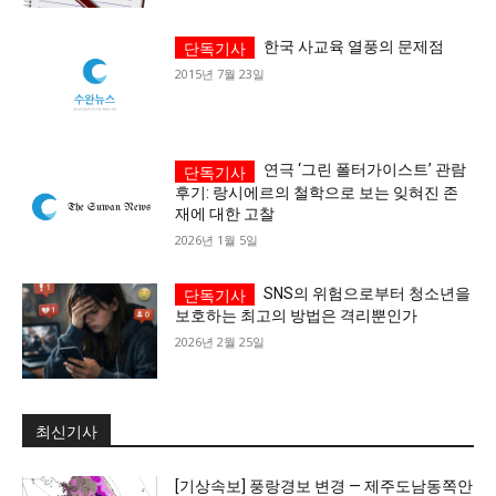
세대 지향 매체, 수완뉴스
한국 사교육 열풍의 문제점
2015년 7월 23일
연극 ‘그린 폴터가이스트’ 관람
후기: 랑시에르의 철학으로 보는 잊혀진 존
재에 대한 고찰
2026년 1월 5일
SNS의 위험으로부터 청소년을
보호하는 최고의 방법은 격리뿐인가
2026년 2월 25일
최신기사
[기상속보] 풍랑경보 변경 — 제주도남동쪽안