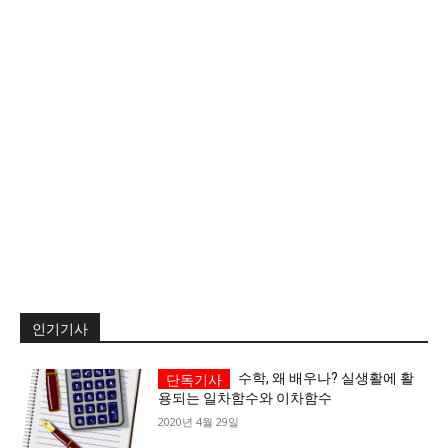
서비스 & 앱
서비스 & 앱
수완뉴스 추천 서비스
수완뉴스 추천 서비스
스토어
수완 키즈
청년공감
청라온
스토어
수완 키즈
청년공감
청라온
멤버십 소개
이니셔티브
커리어
멤버십 소개
이니셔티브
커리어
기자단 참여
저널리즘 바이브
출판서비스
기자단 참여
저널리즘 바이브
출판서비스
보도자료 작성 서비스
스위프트 하이브
보도자료 작성 서비스
스위프트 하이브
인기기사
라라프레스
오픈미트
라라프레스
오픈미트
수학, 왜 배우나? 실생활에 활
용되는 일차함수와 이차함수
2020년 4월 29일