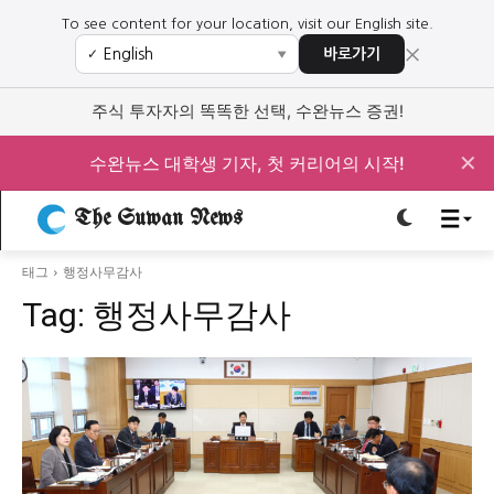
To see content for your location, visit our English site.
×
바로가기
✓
▼
로그인하세요
로그인하세요
주식 투자자의 똑똑한 선택, 수완뉴스 증권!
주요 뉴스
주요 뉴스
✕
수완뉴스 대학생 기자, 첫 커리어의 시작!
정치
사회
경제
교육
The Suwan News
정치
사회
경제
교육
태그
행정사무감사
Tag:
행정사무감사
문화
과학·미디어
연예
스포츠
문화
과학·미디어
연예
스포츠
오피니언 & 특집
오피니언 & 특집
특집 기사 바로가기 :
청소년
·
청년
특집 기사 바로가기 :
청소년
·
청년
사설/칼럼
사설/칼럼