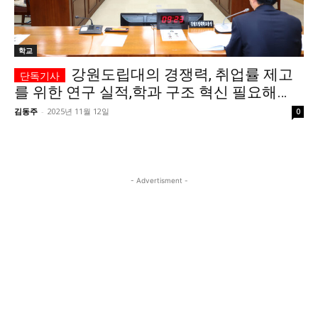
시 문학 (문학산책)
시 문학 (문학산책)
보도 사진
보도 사진
정치
사회
경제
트렌드
학교
정치
사회
경제
트렌드
강원도립대의 경쟁력, 취업률 제고
를 위한 연구 실적,학과 구조 혁신 필요해…
지역 & 글로벌 뉴스
지역 & 글로벌 뉴스
김동주
-
2025년 11월 12일
0
서울전역
인천지역
경기지역
강원지역
서울전역
인천지역
경기지역
강원지역
충청지역
세종지역
경상지역
전라지역
충청지역
세종지역
경상지역
전라지역
제주지역
부산/울산
대전지역
지방정가
제주지역
부산/울산
대전지역
지방정가
- Advertisment -
ENG
中文
日文
ENG
中文
日文
커뮤니티
커뮤니티
자유게시판
미니게임
운세 풀이
자유게시판
미니게임
운세 풀이