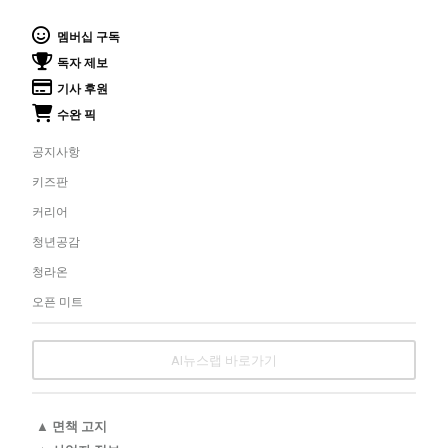
멤버십 구독
독자 제보
기사 후원
수완 픽
공지사항
키즈판
커리어
청년공감
청라온
오픈 미트
AI뉴스랩 바로가기
▲ 면책 고지