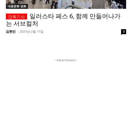
대중문화·영화
시 문학 (문학산책)
시 문학 (문학산책)
일러스타 페스 6, 함께 만들어나가
보도 사진
보도 사진
정치
사회
경제
트렌드
정치
사회
경제
트렌드
는 서브컬처
김현민
-
2025년 2월 11일
0
지역 & 글로벌 뉴스
지역 & 글로벌 뉴스
서울전역
인천지역
경기지역
강원지역
서울전역
인천지역
경기지역
강원지역
- Advertisment -
충청지역
세종지역
경상지역
전라지역
충청지역
세종지역
경상지역
전라지역
제주지역
부산/울산
대전지역
지방정가
제주지역
부산/울산
대전지역
지방정가
ENG
中文
日文
ENG
中文
日文
커뮤니티
커뮤니티
자유게시판
미니게임
운세 풀이
자유게시판
미니게임
운세 풀이