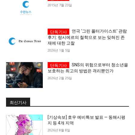
2015년 7월 23일
가까운 일상에서, 수완뉴스를 만나세요
연극 ‘그린 폴터가이스트’ 관람
후기: 랑시에르의 철학으로 보는 잊혀진 존
재에 대한 고찰
2026년 1월 5일
SNS의 위험으로부터 청소년을
보호하는 최고의 방법은 격리뿐인가
2026년 2월 25일
최신기사
[기상속보] 호우 예비특보 발표 — 동해시평
지 등 4개 지역
2026년 8월 8일