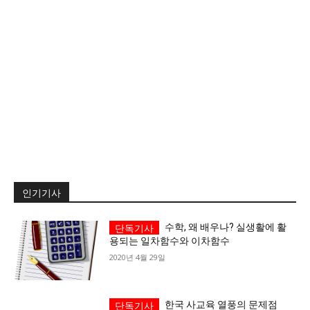
서비스 & 앱
서비스 & 앱
수완뉴스 추천 서비스
수완뉴스 추천 서비스
스토어
수완 키즈
청년공감
청라온
스토어
수완 키즈
청년공감
청라온
멤버십 소개
이니셔티브
커리어
멤버십 소개
이니셔티브
커리어
기자단 참여
저널리즘 바이브
출판서비스
기자단 참여
저널리즘 바이브
출판서비스
인기기사
보도자료 작성 서비스
스위프트 하이브
보도자료 작성 서비스
스위프트 하이브
수학, 왜 배우나? 실생활에 활
라라프레스
오픈미트
라라프레스
오픈미트
용되는 일차함수와 이차함수
2020년 4월 29일
한국 사교육 열풍의 문제점