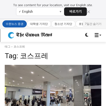
To see content for your location, visit our English site.
×
바로가기
✓
▼
로그인하세요
로그인하세요
수완뉴스 증권
대학생 기자단
청소년 기자단
로컬 큐레이터
7일간 숨기기
주요 뉴스
주요 뉴스
The Suwan News
정치
사회
경제
교육
태그
코스프레
정치
사회
경제
교육
Tag:
코스프레
문화
과학·미디어
연예
스포츠
문화
과학·미디어
연예
스포츠
오피니언 & 특집
오피니언 & 특집
특집 기사 바로가기 :
청소년
·
청년
특집 기사 바로가기 :
청소년
·
청년
사설/칼럼
사설/칼럼