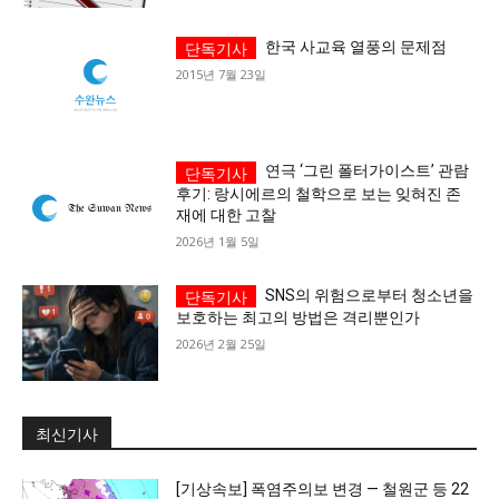
1020의 목소리, 수완뉴스가 잘 하는 일입니다.
한국 사교육 열풍의 문제점
2015년 7월 23일
연극 ‘그린 폴터가이스트’ 관람
후기: 랑시에르의 철학으로 보는 잊혀진 존
재에 대한 고찰
2026년 1월 5일
SNS의 위험으로부터 청소년을
보호하는 최고의 방법은 격리뿐인가
2026년 2월 25일
최신기사
[기상속보] 폭염주의보 변경 — 철원군 등 22