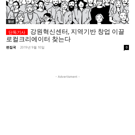
시 문학 (문학산책)
시 문학 (문학산책)
보도 사진
보도 사진
정치
사회
경제
트렌드
청년
정치
사회
경제
트렌드
강원혁신센터, 지역기반 창업 이끌
로컬크리에이터 찾는다
지역 & 글로벌 뉴스
지역 & 글로벌 뉴스
편집국
-
2019년 9월 10일
0
서울전역
인천지역
경기지역
강원지역
서울전역
인천지역
경기지역
강원지역
충청지역
세종지역
경상지역
전라지역
충청지역
세종지역
경상지역
전라지역
제주지역
부산/울산
대전지역
지방정가
제주지역
부산/울산
대전지역
지방정가
- Advertisment -
ENG
中文
日文
ENG
中文
日文
커뮤니티
커뮤니티
자유게시판
미니게임
운세 풀이
자유게시판
미니게임
운세 풀이