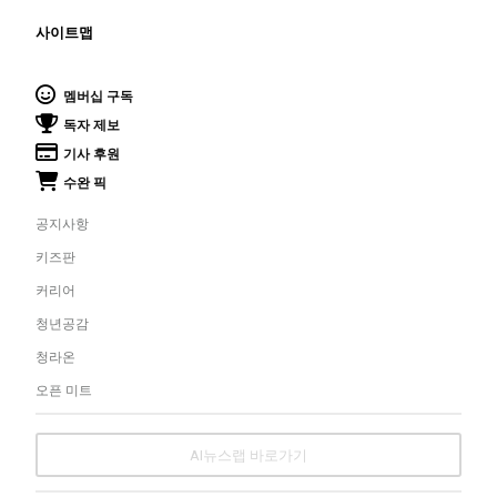
사이트맵
멤버십 구독
독자 제보
기사 후원
수완 픽
공지사항
키즈판
커리어
청년공감
청라온
오픈 미트
AI뉴스랩 바로가기