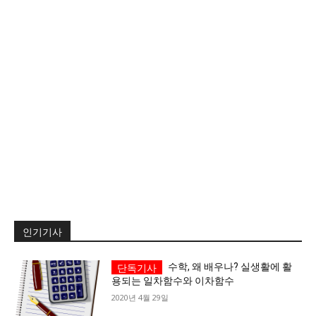
서비스 & 앱
서비스 & 앱
수완뉴스 추천 서비스
수완뉴스 추천 서비스
스토어
수완 키즈
청년공감
청라온
스토어
수완 키즈
청년공감
청라온
멤버십 소개
이니셔티브
커리어
멤버십 소개
이니셔티브
커리어
기자단 참여
저널리즘 바이브
출판서비스
기자단 참여
저널리즘 바이브
출판서비스
보도자료 작성 서비스
스위프트 하이브
보도자료 작성 서비스
스위프트 하이브
인기기사
라라프레스
오픈미트
라라프레스
오픈미트
수학, 왜 배우나? 실생활에 활
용되는 일차함수와 이차함수
2020년 4월 29일