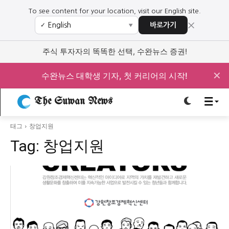
To see content for your location, visit our English site.
×
바로가기
✓
▼
로그인하세요
로그인하세요
주식 투자자의 똑똑한 선택, 수완뉴스 증권!
주요 뉴스
주요 뉴스
✕
수완뉴스 대학생 기자, 첫 커리어의 시작!
정치
사회
경제
교육
The Suwan News
정치
사회
경제
교육
태그
창업지원
Tag:
창업지원
문화
과학·미디어
연예
스포츠
문화
과학·미디어
연예
스포츠
오피니언 & 특집
오피니언 & 특집
특집 기사 바로가기 :
청소년
·
청년
특집 기사 바로가기 :
청소년
·
청년
사설/칼럼
사설/칼럼