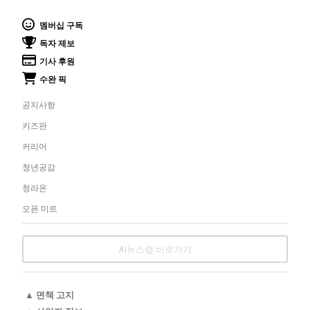
멤버십 구독
독자 제보
기사 후원
수완 픽
공지사항
키즈판
커리어
청년공감
청라온
오픈 미트
AI뉴스랩 바로가기
▲ 면책 고지