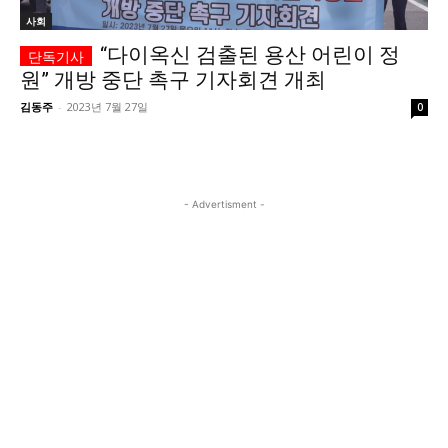
사회
시 문학 (문학산책)
시 문학 (문학산책)
“다이옥신 검출된 용산 어린이 정
보도 사진
보도 사진
정치
사회
경제
트렌드
정치
사회
경제
트렌드
원” 개방 중단 촉구 기자회견 개최
김동주
-
2023년 7월 27일
0
지역 & 글로벌 뉴스
지역 & 글로벌 뉴스
서울전역
인천지역
경기지역
강원지역
서울전역
인천지역
경기지역
강원지역
- Advertisment -
충청지역
세종지역
경상지역
전라지역
충청지역
세종지역
경상지역
전라지역
제주지역
부산/울산
대전지역
지방정가
제주지역
부산/울산
대전지역
지방정가
ENG
中文
日文
ENG
中文
日文
커뮤니티
커뮤니티
자유게시판
미니게임
운세 풀이
자유게시판
미니게임
운세 풀이