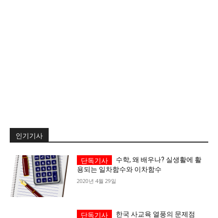
서비스 & 앱
서비스 & 앱
수완뉴스 추천 서비스
수완뉴스 추천 서비스
스토어
수완 키즈
청년공감
청라온
스토어
수완 키즈
청년공감
청라온
멤버십 소개
이니셔티브
커리어
멤버십 소개
이니셔티브
커리어
기자단 참여
저널리즘 바이브
출판서비스
기자단 참여
저널리즘 바이브
출판서비스
인기기사
보도자료 작성 서비스
스위프트 하이브
보도자료 작성 서비스
스위프트 하이브
수학, 왜 배우나? 실생활에 활
라라프레스
오픈미트
라라프레스
오픈미트
용되는 일차함수와 이차함수
2020년 4월 29일
한국 사교육 열풍의 문제점