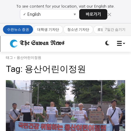
To see content for your location, visit our English site.
×
바로가기
✓
▼
로그인하세요
로그인하세요
수완뉴스 증권
대학생 기자단
청소년 기자단
로컬 큐레이터
7일간 숨기기
주요 뉴스
주요 뉴스
The Suwan News
정치
사회
경제
교육
태그
용산어린이정원
정치
사회
경제
교육
Tag:
용산어린이정원
문화
과학·미디어
연예
스포츠
문화
과학·미디어
연예
스포츠
오피니언 & 특집
오피니언 & 특집
특집 기사 바로가기 :
청소년
·
청년
특집 기사 바로가기 :
청소년
·
청년
사설/칼럼
사설/칼럼