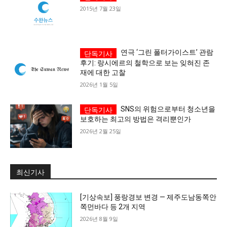
2015년 7월 23일
1020의 목소리, 수완뉴스가 잘 하는 일입니다.
연극 ‘그린 폴터가이스트’ 관람
후기: 랑시에르의 철학으로 보는 잊혀진 존
재에 대한 고찰
2026년 1월 5일
SNS의 위험으로부터 청소년을
보호하는 최고의 방법은 격리뿐인가
2026년 2월 25일
최신기사
[기상속보] 풍랑경보 변경 — 제주도남동쪽안
쪽먼바다 등 2개 지역
2026년 8월 9일