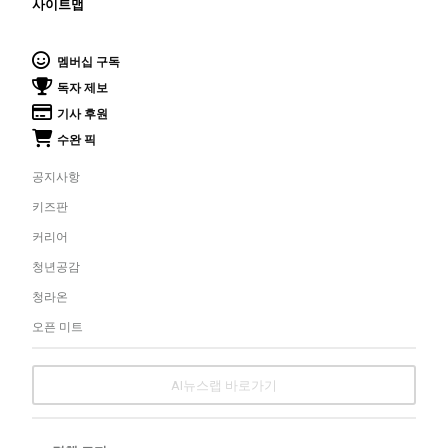
사이트맵
멤버십 구독
독자 제보
기사 후원
수완 픽
공지사항
키즈판
커리어
청년공감
청라온
오픈 미트
AI뉴스랩 바로가기