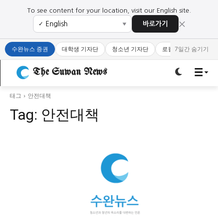
To see content for your location, visit our English site.
×
바로가기
✓
▼
로그인하세요
로그인하세요
수완뉴스 증권
대학생 기자단
청소년 기자단
로컬 큐레이터
7일간 숨기기
주요 뉴스
주요 뉴스
The Suwan News
정치
사회
경제
교육
태그
안전대책
정치
사회
경제
교육
Tag:
안전대책
문화
과학·미디어
연예
스포츠
문화
과학·미디어
연예
스포츠
오피니언 & 특집
오피니언 & 특집
특집 기사 바로가기 :
청소년
·
청년
특집 기사 바로가기 :
청소년
·
청년
사설/칼럼
사설/칼럼