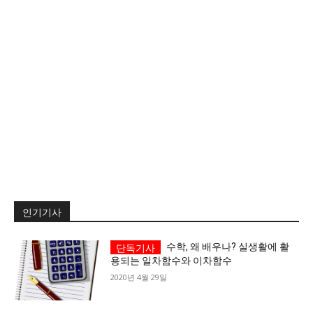
서비스 & 앱
서비스 & 앱
수완뉴스 추천 서비스
수완뉴스 추천 서비스
스토어
수완 키즈
청년공감
청라온
스토어
수완 키즈
청년공감
청라온
멤버십 소개
이니셔티브
커리어
멤버십 소개
이니셔티브
커리어
기자단 참여
저널리즘 바이브
출판서비스
기자단 참여
저널리즘 바이브
출판서비스
보도자료 작성 서비스
스위프트 하이브
보도자료 작성 서비스
스위프트 하이브
인기기사
라라프레스
오픈미트
라라프레스
오픈미트
수학, 왜 배우나? 실생활에 활
용되는 일차함수와 이차함수
2020년 4월 29일