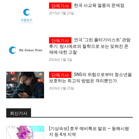
한국 사교육 열풍의 문제점
세대 지향 매체, 수완뉴스
2015년 7월 23일
연극 ‘그린 폴터가이스트’ 관람
후기: 랑시에르의 철학으로 보는 잊혀진 존
재에 대한 고찰
2026년 1월 5일
SNS의 위험으로부터 청소년을
보호하는 최고의 방법은 격리뿐인가
2026년 2월 25일
최신기사
[기상속보] 호우 예비특보 발표 — 동해시평
지 등 4개 지역