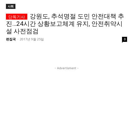
사회
시 문학 (문학산책)
시 문학 (문학산책)
강원도, 추석명절 도민 안전대책 추
보도 사진
보도 사진
정치
사회
경제
트렌드
정치
사회
경제
트렌드
진…24시간 상황보고체계 유지, 안전취약시
설 사전점검
편집국
-
2017년 9월 25일
0
지역 & 글로벌 뉴스
지역 & 글로벌 뉴스
서울전역
인천지역
경기지역
강원지역
서울전역
인천지역
경기지역
강원지역
충청지역
세종지역
경상지역
전라지역
충청지역
세종지역
경상지역
전라지역
- Advertisment -
제주지역
부산/울산
대전지역
지방정가
제주지역
부산/울산
대전지역
지방정가
ENG
中文
日文
ENG
中文
日文
커뮤니티
커뮤니티
자유게시판
미니게임
운세 풀이
자유게시판
미니게임
운세 풀이