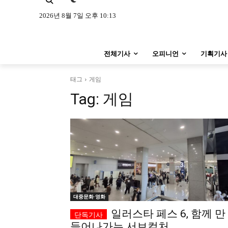
특집 기사 바로가기 :
청소년
·
청년
특집 기사 바로가기 :
청소년
·
청년
2026년 8월 7일 오후 10:13
사설/칼럼
사설/칼럼
전체기사
오피니언
기획기사
시 문학 (문학산책)
시 문학 (문학산책)
보도 사진
보도 사진
태그
게임
Tag:
게임
지역 & 글로벌 뉴스
지역 & 글로벌 뉴스
서울전역
인천지역
경기지역
서울전역
인천지역
경기지역
ENG
中文
日文
ENG
中文
日文
커뮤니티
커뮤니티
대중문화·영화
일러스타 페스 6, 함께 만
들어나가는 서브컬처