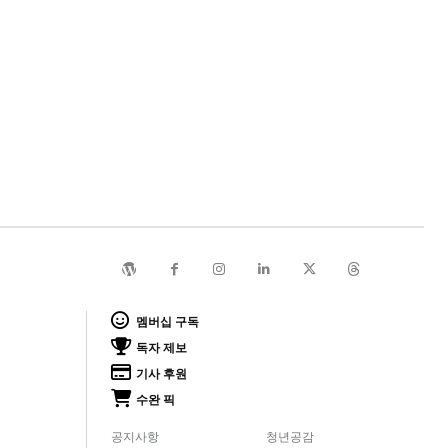
멤버십 구독
독자 제보
기사 후원
수완 픽
공지사항
청년공감