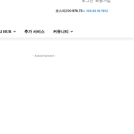
로그인
회원가입
코스피
6,258.77
↓ 37.61 (0.60%)
코스피200
974.73
↓ 105.63 (9.78%)
AI HUB
추가 서비스
커뮤니티
정치
사회
경제
트렌드
정치
사회
경제
트렌드
- Advertisment -
울산
대전지역
지방정가
울산
대전지역
지방정가