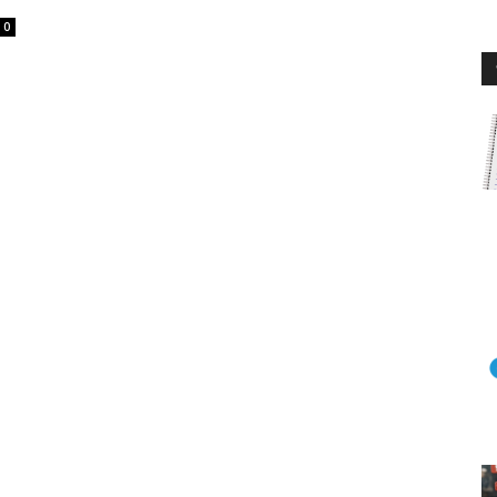
미니게임
운세 풀
미니게임
운세 풀
0
수완 키즈
수완 키즈
커리어
기자단 참여
저널리즘 바이브
출판서비스
보도자료 
커리어
기자단 참여
저널리즘 바이브
출판서비스
보도자료 
세대 지향 매체, 수완뉴스