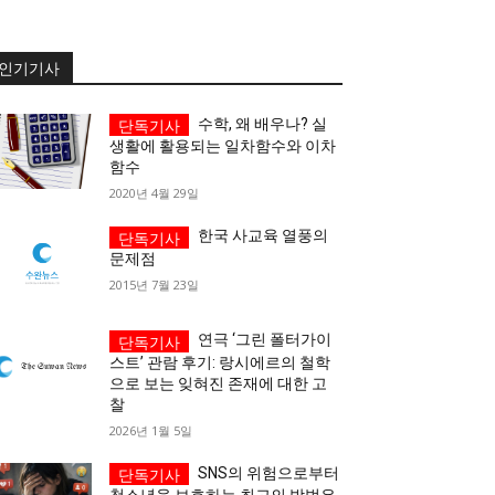
이
이
인기기사
수학, 왜 배우나? 실
생활에 활용되는 일차함수와 이차
함수
2020년 4월 29일
청년공감
청라온
청년공감
청라온
한국 사교육 열풍의
문제점
작성 서비스
스위프트 하이브
라라프레스
오픈미트
작성 서비스
스위프트 하이브
라라프레스
오픈미트
2015년 7월 23일
연극 ‘그린 폴터가이
스트’ 관람 후기: 랑시에르의 철학
으로 보는 잊혀진 존재에 대한 고
찰
2026년 1월 5일
SNS의 위험으로부터
청소년을 보호하는 최고의 방법은