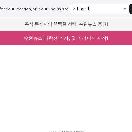
r your location, visit our English site.
✓
▼
주식 투자자의 똑똑한 선택, 수완뉴스 증권!
수완뉴스 대학생 기자, 첫 커리어의 시작!
사회
경제
사회
경제
과학·미디어
연예
과학·미디어
연예