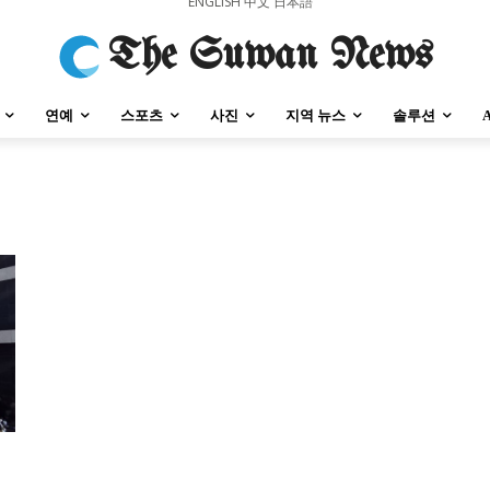
ENGLISH
中文
日本語
The Suwan News
연예
스포츠
사진
지역 뉴스
솔루션
강원지역
충청지역
세종지역
경상지역
전라지역
제주지역
부산/
강원지역
충청지역
세종지역
경상지역
전라지역
제주지역
부산/