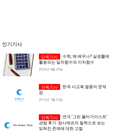
인기기사
수학, 왜 배우나? 실생활에
활용되는 일차함수와 이차함수
2020년 4월 29일
한국 사교육 열풍의 문제
점
2015년 7월 23일
연극 ‘그린 폴터가이스트’
관람 후기: 랑시에르의 철학으로 보는
잊혀진 존재에 대한 고찰