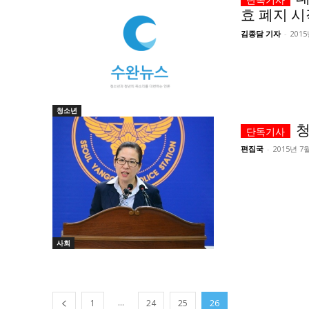
효 폐지 시
김종담 기자
-
2015
청소년
청
편집국
-
2015년 7
사회
...
1
24
25
26