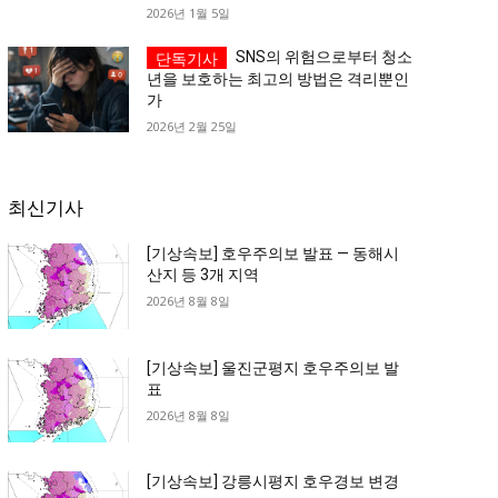
2026년 1월 5일
SNS의 위험으로부터 청소
년을 보호하는 최고의 방법은 격리뿐인
가
2026년 2월 25일
최신기사
[기상속보] 호우주의보 발표 — 동해시
산지 등 3개 지역
2026년 8월 8일
[기상속보] 울진군평지 호우주의보 발
표
2026년 8월 8일
[기상속보] 강릉시평지 호우경보 변경