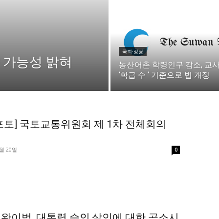
미니게임
운세 풀
미니게임
운세 풀
국회·정당
 가능성 밝혀
농산어촌 학령인구 감소, 교사
‘학급 수 ‘ 기준으로 법 개정
수완 키즈
수완 키즈
커리어
기자단 참여
저널리즘 바이브
출판서비스
보도자료 
커리어
기자단 참여
저널리즘 바이브
출판서비스
보도자료 
포토] 국토교통위원회 제 1차 전체회의
0월 20일
0
1020의 목소리, 수완뉴스가 잘 하는 일입니다.
완이법, 대통령 승인,살인에 대한 공소시