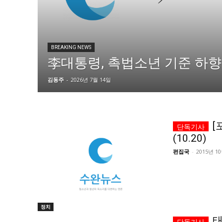
자유게시판
자유게시판
서비스 & 앱
서비스 & 앱
BREAKING NEWS
수완뉴스 추천 서비스
수완뉴스 추천 서비스
李대통령, 촉법소년 기준 하향
김동주
-
2026년 7월 14일
스토어
스토어
멤버십 소개
이니셔티브
멤버십 소개
이니셔티브
[
(10.20)
편집국
-
2015년 1
정치
태