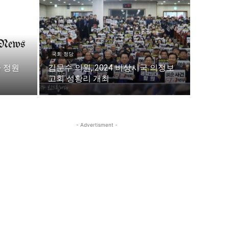
이
이
국회·정당
 정원
김문수 의원, 2024 비상시국 의정보
고회 성황리 개최
청년공감
청라온
청년공감
청라온
- Advertisment -
작성 서비스
스위프트 하이브
라라프레스
오픈미트
작성 서비스
스위프트 하이브
라라프레스
오픈미트