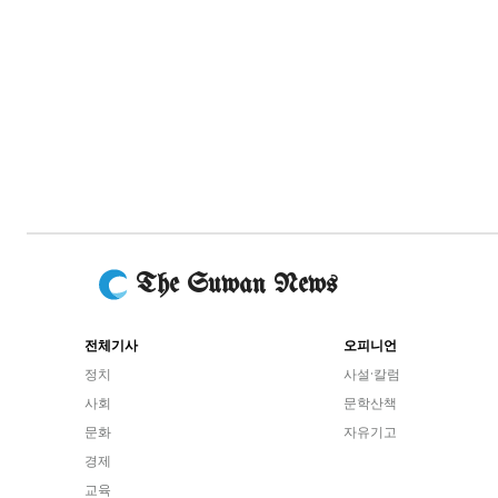
The Suwan News
전체기사
오피니언
정치
사설·칼럼
사회
문학산책
문화
자유기고
경제
교육