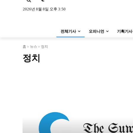
특집 기사 바로가기 :
청소년
·
청년
특집 기사 바로가기 :
청소년
·
청년
2026년 8월 8일 오후 3:50
사설/칼럼
사설/칼럼
전체기사
오피니언
기획기사
시 문학 (문학산책)
시 문학 (문학산책)
보도 사진
보도 사진
홈
뉴스
정치
정치
지역 & 글로벌 뉴스
지역 & 글로벌 뉴스
서울전역
인천지역
경기지역
서울전역
인천지역
경기지역
ENG
中文
日文
ENG
中文
日文
커뮤니티
커뮤니티