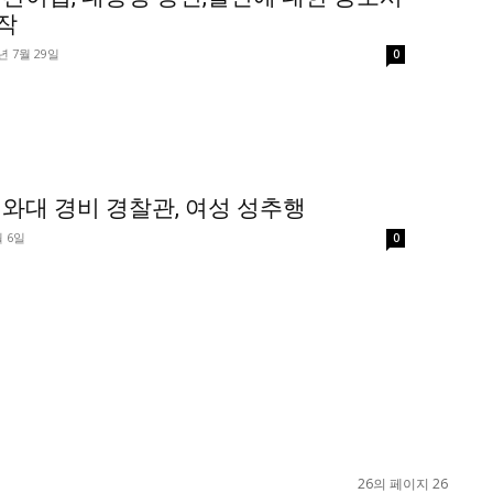
작
년 7월 29일
0
와대 경비 경찰관, 여성 성추행
월 6일
0
26의 페이지 26