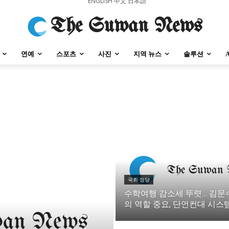
ENGLISH
中文
日本語
The Suwan News
연예
스포츠
사진
지역 뉴스
솔루션
강원지역
충청지역
세종지역
경상지역
전라지역
제주지역
부산/
강원지역
충청지역
세종지역
경상지역
전라지역
제주지역
부산/
국회·정당
수학여행 감소세 뚜렷… 김문수
의 역할 중요, 단언컨대 시스템