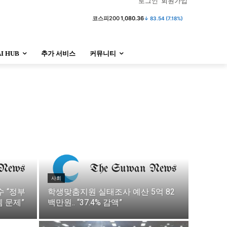
로그인
회원가입
코스피200
1,080.36
↓ 83.54 (7.18%)
AI HUB
추가 서비스
커뮤니티
정치
사회
경제
트렌드
정치
사회
경제
트렌드
울산
대전지역
지방정가
울산
대전지역
지방정가
사회
 “정부
학생맞춤지원 실태조사 예산 5억 82
 문제”
백만원.. “37.4% 감액”