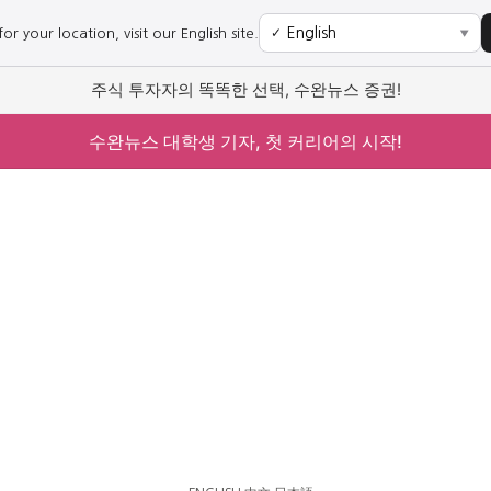
r your location, visit our English site.
✓
▼
주식 투자자의 똑똑한 선택, 수완뉴스 증권!
수완뉴스 대학생 기자, 첫 커리어의 시작!
사회
경제
사회
경제
과학·미디어
연예
과학·미디어
연예