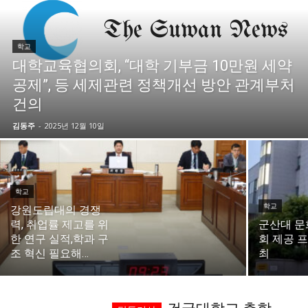
시 문학 (문학산책)
시 문학 (문학산책)
학교
보도 사진
보도 사진
정치
사회
경제
트렌드
정치
사회
경제
트렌드
대학교육협의회, “대학 기부금 10만원 세약
공제”, 등 세제관련 정책개선 방안 관계부처
지역 & 글로벌 뉴스
지역 & 글로벌 뉴스
건의
서울전역
인천지역
경기지역
강원지역
서울전역
인천지역
경기지역
강원지역
김동주
-
2025년 12월 10일
충청지역
세종지역
경상지역
전라지역
충청지역
세종지역
경상지역
전라지역
제주지역
부산/울산
대전지역
지방정가
제주지역
부산/울산
대전지역
지방정가
학교
ENG
中文
日文
ENG
中文
日文
학교
강원도립대의 경쟁
력, 취업률 제고를 위
군산대 문
한 연구 실적,학과 구
회 제공 
커뮤니티
커뮤니티
조 혁신 필요해…
최
자유게시판
미니게임
운세 풀이
자유게시판
미니게임
운세 풀이