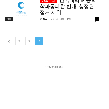
건국대학교 총학
학과통폐합 반대, 행정관
서비스 & 앱
서비스 & 앱
점거 시위
학교
편집국
-
2015년 3월 31일
0
수완뉴스 추천 서비스
수완뉴스 추천 서비스
2
3
4
스토어
수완 키즈
청년공감
청라온
스토어
수완 키즈
청년공감
청라온
멤버십 소개
이니셔티브
커리어
멤버십 소개
이니셔티브
커리어
기자단 참여
저널리즘 바이브
출판서비스
기자단 참여
저널리즘 바이브
출판서비스
- Advertisment -
보도자료 작성 서비스
스위프트 하이브
보도자료 작성 서비스
스위프트 하이브
라라프레스
오픈미트
라라프레스
오픈미트