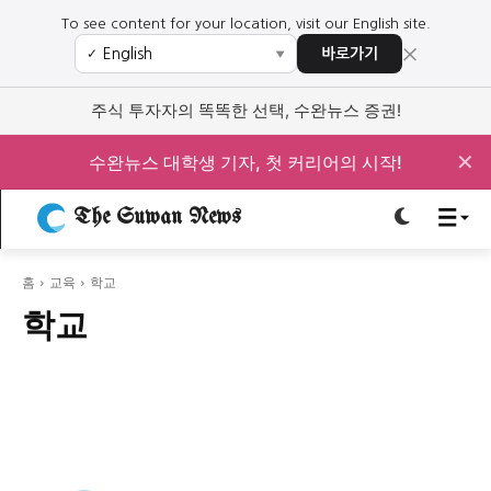
To see content for your location, visit our English site.
×
바로가기
✓
▼
로그인하세요
로그인하세요
주식 투자자의 똑똑한 선택, 수완뉴스 증권!
주요 뉴스
주요 뉴스
✕
수완뉴스 대학생 기자, 첫 커리어의 시작!
정치
사회
경제
교육
The Suwan News
정치
사회
경제
교육
홈
교육
학교
문화
과학·미디어
연예
스포츠
문화
과학·미디어
연예
스포츠
학교
오피니언 & 특집
오피니언 & 특집
특집 기사 바로가기 :
청소년
·
청년
특집 기사 바로가기 :
청소년
·
청년
사설/칼럼
사설/칼럼