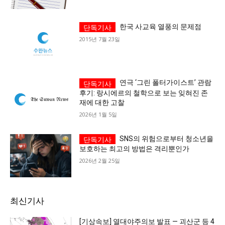
한국 사교육 열풍의 문제점
2015년 7월 23일
연극 ‘그린 폴터가이스트’ 관람
후기: 랑시에르의 철학으로 보는 잊혀진 존
재에 대한 고찰
2026년 1월 5일
SNS의 위험으로부터 청소년을
보호하는 최고의 방법은 격리뿐인가
2026년 2월 25일
최신기사
[기상속보] 열대야주의보 발표 — 괴산군 등 4