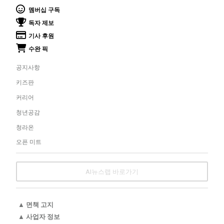
멤버십 구독
독자 제보
기사 후원
수완 픽
공지사항
키즈판
커리어
청년공감
청라온
오픈 미트
AI뉴스랩 바로가기
▲ 면책 고지
▲ 사업자 정보