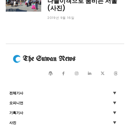
나들이객으로 붐비는 서울
(사진)
서비스 & 앱
청소년
서비스 & 앱
2019년 9월 16일
수완뉴스 추천 서비스
수완뉴스 추천 서비스
스토어
수완 키즈
청년공감
청라온
스토어
수완 키즈
청년공감
청라온
The Suwan News
멤버십 소개
이니셔티브
커리어
멤버십 소개
이니셔티브
커리어
기자단 참여
저널리즘 바이브
출판서비스
기자단 참여
저널리즘 바이브
출판서비스
보도자료 작성 서비스
스위프트 하이브
보도자료 작성 서비스
스위프트 하이브
전체기사
라라프레스
오픈미트
라라프레스
오픈미트
오피니언
기획기사
사진