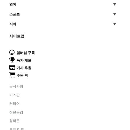
연예
어제의 지혜와 내일의 가능성이 만나는 창(窓)
스포츠
지역
사이트맵
멤버십 구독
독자 제보
기사 후원
수완 픽
공지사항
키즈판
커리어
청년공감
청라온
오픈 미트