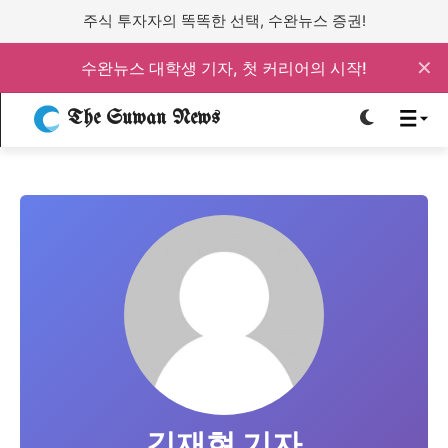
주식 투자자의 똑똑한 선택, 수완뉴스 증권!
로그인하세요
로그인하세요
✕
수완뉴스 대학생 기자, 첫 커리어의 시작!
주요 뉴스
주요 뉴스
The Suwan News
정치
사회
경제
교육
정치
사회
경제
교육
문화
과학·미디어
연예
스포츠
문화
과학·미디어
연예
스포츠
오피니언 & 특집
오피니언 & 특집
특집 기사 바로가기 :
청소년
·
청년
특집 기사 바로가기 :
청소년
·
청년
김재현 기자
사설/칼럼
사설/칼럼