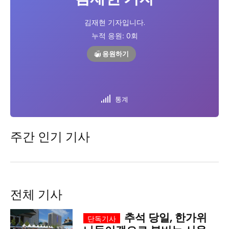
시 문학 (문학산책)
시 문학 (문학산책)
김재현 기자입니다.
누적 응원:
0
회
보도 사진
보도 사진
정치
사회
경제
트렌드
정치
사회
경제
트렌드
응원하기
지역 & 글로벌 뉴스
지역 & 글로벌 뉴스
서울전역
인천지역
경기지역
강원지역
서울전역
인천지역
경기지역
강원지역
통계
충청지역
세종지역
경상지역
전라지역
충청지역
세종지역
경상지역
전라지역
제주지역
부산/울산
대전지역
지방정가
제주지역
부산/울산
대전지역
지방정가
주간 인기 기사
ENG
中文
日文
ENG
中文
日文
커뮤니티
커뮤니티
전체 기사
추석 당일, 한가위
자유게시판
미니게임
운세 풀이
자유게시판
미니게임
운세 풀이