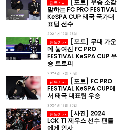
[포토] 우승 소감
말하는 FC PRO FESTIVAL
서비스 & 앱
서비스 & 앱
KeSPA CUP 태국 국가대
트렌드
표팀 선수
수완뉴스 추천 서비스
수완뉴스 추천 서비스
2024년 12월 23일
[포토] 무대 가운
데 놓여진 FC PRO
스토어
수완 키즈
청년공감
청라온
스토어
수완 키즈
청년공감
청라온
FESTIVAL KeSPA CUP 우
트렌드
승 트로피
멤버십 소개
이니셔티브
커리어
멤버십 소개
이니셔티브
커리어
2024년 12월 23일
기자단 참여
저널리즘 바이브
출판서비스
기자단 참여
저널리즘 바이브
출판서비스
[포토] FC PRO
보도자료 작성 서비스
스위프트 하이브
보도자료 작성 서비스
스위프트 하이브
FESTIVAL KeSPA CUP에
서 태국 대표팀 우승
라라프레스
오픈미트
라라프레스
오픈미트
포토 일반
2024년 12월 23일
[사진] 2024
LCK T1 제우스 선수 팬들
에게 인사
포토 일반