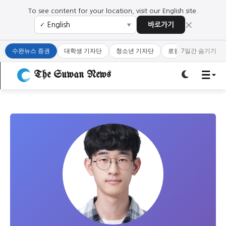
To see content for your location, visit our English site.
×
바로가기
✓
▼
로그인하세요
로그인하세요
수완뉴스 증권
대학생 기자단
청소년 기자단
로컬 큐레이터
7일간 숨기기
주요 뉴스
주요 뉴스
The Suwan News
정치
사회
경제
교육
정치
사회
경제
교육
문화
과학·미디어
연예
스포츠
문화
과학·미디어
연예
스포츠
오피니언 & 특집
오피니언 & 특집
특집 기사 바로가기 :
청소년
·
청년
특집 기사 바로가기 :
청소년
·
청년
사설/칼럼
사설/칼럼