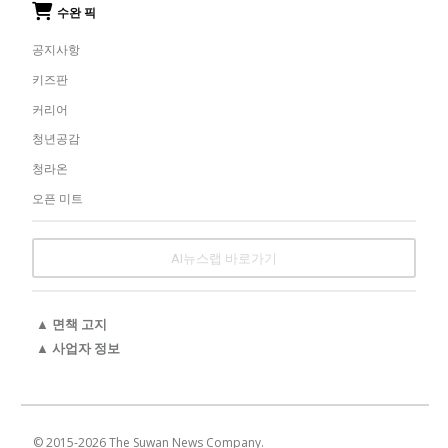
수완 픽
공지사항
키즈판
커리어
청년공감
청라온
오픈 미트
AI뉴스랩 바로가기
▲ 면책 고지
▲ 사업자 정보
© 2015-
2026
The Suwan News Company.