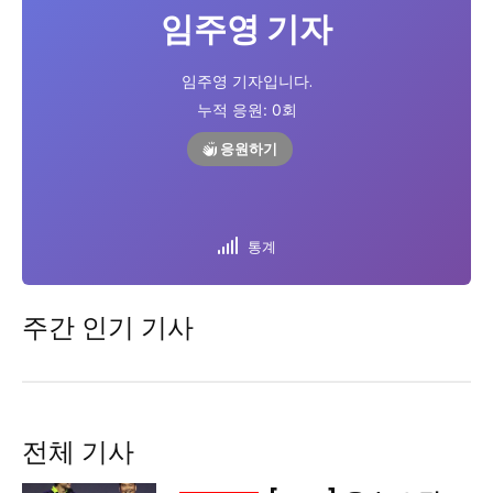
임주영 기자
시 문학 (문학산책)
시 문학 (문학산책)
보도 사진
보도 사진
정치
사회
경제
트렌드
정치
사회
경제
트렌드
임주영 기자입니다.
누적 응원:
0
회
응원하기
지역 & 글로벌 뉴스
지역 & 글로벌 뉴스
서울전역
인천지역
경기지역
강원지역
서울전역
인천지역
경기지역
강원지역
충청지역
세종지역
경상지역
전라지역
충청지역
세종지역
경상지역
전라지역
통계
제주지역
부산/울산
대전지역
지방정가
제주지역
부산/울산
대전지역
지방정가
ENG
中文
日文
ENG
中文
日文
주간 인기 기사
커뮤니티
커뮤니티
전체 기사
자유게시판
미니게임
운세 풀이
자유게시판
미니게임
운세 풀이