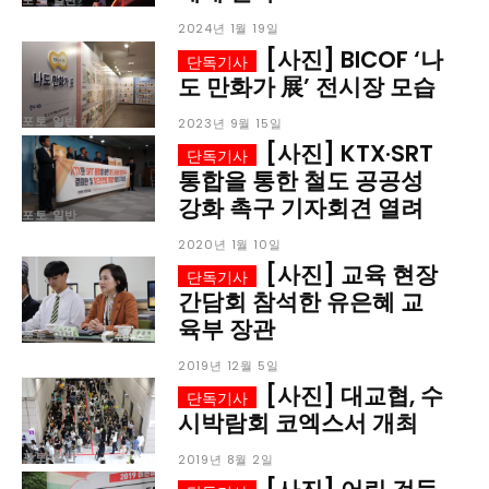
2024년 1월 19일
당신이 어느 지점에 서 있든, 수완뉴스는 곁에 있습니다
[사진] BICOF ‘나
도 만화가 展’ 전시장 모습
포토 일반
2023년 9월 15일
[사진] KTX·SRT
통합을 통한 철도 공공성
강화 촉구 기자회견 열려
포토 일반
2020년 1월 10일
[사진] 교육 현장
간담회 참석한 유은혜 교
육부 장관
포토 일반
2019년 12월 5일
[사진] 대교협, 수
시박람회 코엑스서 개최
포토 일반
2019년 8월 2일