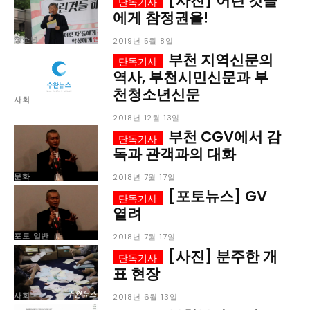
[사진] 어린 것들
에게 참정권을!
청소년
2019년 5월 8일
부천 지역신문의
역사, 부천시민신문과 부
천청소년신문
사회
2018년 12월 13일
부천 CGV에서 감
독과 관객과의 대화
문화
2018년 7월 17일
[포토뉴스] GV
열려
포토 일반
2018년 7월 17일
[사진] 분주한 개
표 현장
사회
2018년 6월 13일