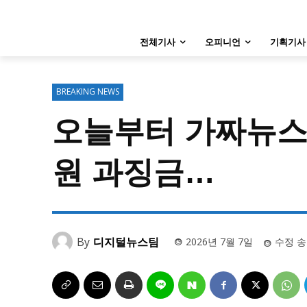
특집 기사 바로가기 :
청소년
·
청년
특집 기사 바로가기 :
청소년
·
청년
전체기사
오피니언
기획기사
사설/칼럼
사설/칼럼
시 문학 (문학산책)
시 문학 (문학산책)
BREAKING NEWS
보도 사진
보도 사진
오늘부터 가짜뉴스 
원 과징금…
지역 & 글로벌 뉴스
지역 & 글로벌 뉴스
서울전역
인천지역
경기지역
서울전역
인천지역
경기지역
ENG
中文
日文
ENG
中文
日文
By
디지털뉴스팀
2026년 7월 7일
수정 송
커뮤니티
커뮤니티