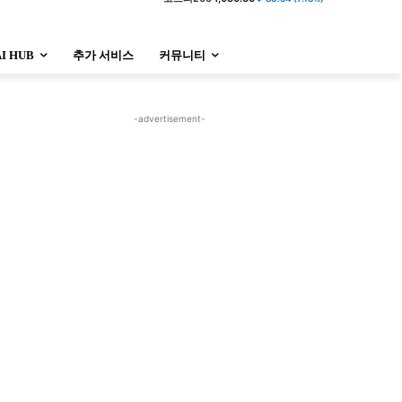
AI HUB
추가 서비스
커뮤니티
-advertisement-
정치
사회
경제
트렌드
정치
사회
경제
트렌드
울산
대전지역
지방정가
울산
대전지역
지방정가