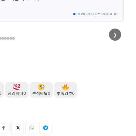
POWERED BY CODA AI
❯
원의
Q. 카카오톡 개인 메시지나 단톡방도 처벌 받나
사적 대화는 제외:
정답은 No!
카톡 개인 채팅이나 일반 단톡방
사적 대화도 처벌?
대상이 아닙니다.
공개된 공간만 적용:
누구나 볼 수 있는
오픈채팅, S
커뮤니티 게시물
만 적용됩니다.
0
공감백배
0
분석탁월
0
후속강추
0