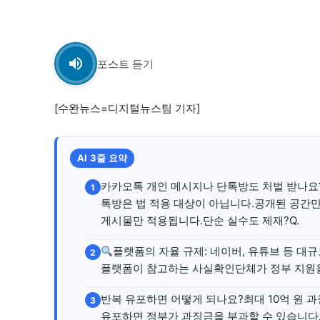
자유게시판
자유게시판
서비스 & 앱
서비스 & 앱
포스트 듣기
수완뉴스 추천 서비스
수완뉴스 추천 서비스
[수완뉴스=디지털뉴스팀 기자]
스토어
스토어
AI 3줄 요약
카카오톡 개인 메시지나 단톡방도 처벌 받나요?
1
멤버십 소개
이니셔티브
멤버십 소개
이니셔티브
톡방은 법 적용 대상이 아닙니다.공개된 공간만 적
게시물만 적용됩니다.단순 실수도 제재?Q.
플랫폼의 자율 규제: 네이버, 유튜브 등 대
2
플랫폼이 참고하는 사실확인단체가 정부 지원을 
반복 유포하면 어떻게 되나요?최대 10억 원 
3
유포하면 정부가 과징금을 부과할 수 있습니다