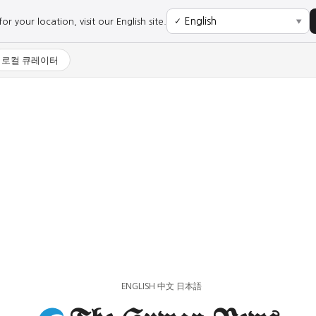
r your location, visit our English site.
✓
▼
로컬 큐레이터
사회
경제
사회
경제
과학·미디어
연예
과학·미디어
연예
ENGLISH
中文
日本語