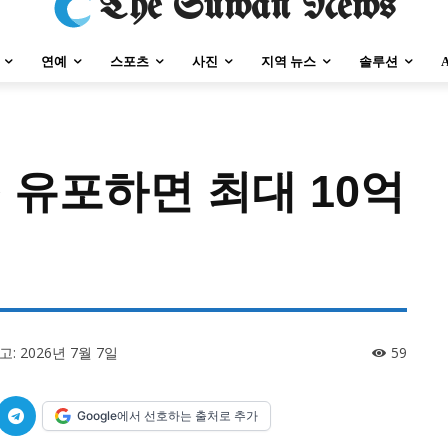
The Suwan News
연예
스포츠
사진
지역 뉴스
솔루션
유포하면 최대 10억
강원지역
충청지역
세종지역
경상지역
전라지역
제주지역
부산/
강원지역
충청지역
세종지역
경상지역
전라지역
제주지역
부산/
고:
2026년 7월 7일
59
Google에서 선호하는 출처로 추가