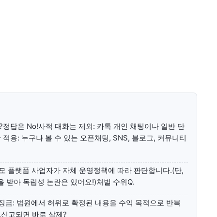
미니게임
운세 풀
미니게임
운세 풀
수완 키즈
수완 키즈
정답은 No!사적 대화는 제외: 카톡 개인 채팅이나 일반 단
커리어
기자단 참여
저널리즘 바이브
출판서비스
보도자료 
커리어
기자단 참여
저널리즘 바이브
출판서비스
보도자료 
용: 누구나 볼 수 있는 오픈채팅, SNS, 블로그, 커뮤니티
규모 플랫폼 사업자가 자체 운영정책에 따라 판단합니다.(단,
받아 독립성 논란은 있어요!)처벌 수위Q.
과징금: 법원에서 허위로 확정된 내용을 수익 목적으로 반복
.신고되면 바로 삭제?
어제의 지혜와 내일의 가능성이 만나는 창(窓)