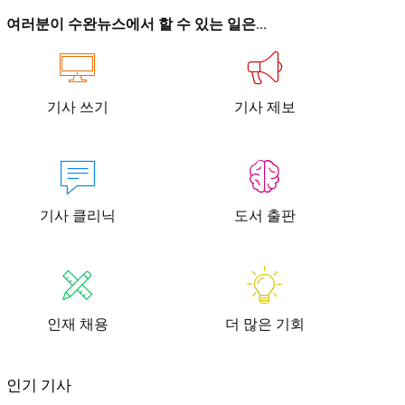
이
이
여러분이 수완뉴스에서 할 수 있는 일은...
기사 쓰기
기사 제보
청년공감
청라온
청년공감
청라온
기사 클리닉
도서 출판
작성 서비스
스위프트 하이브
라라프레스
오픈미트
작성 서비스
스위프트 하이브
라라프레스
오픈미트
인재 채용
더 많은 기회
인기 기사