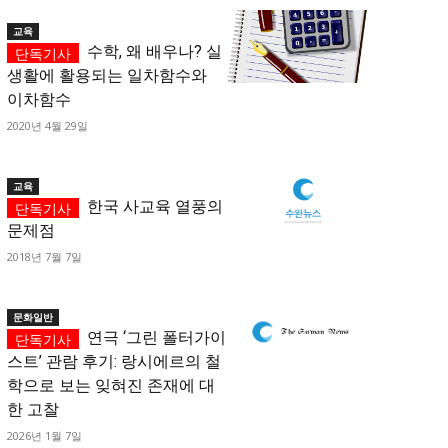
교육
수학, 왜 배우나? 실
생활에 활용되는 일차함수와
이차함수
요?
은 법 적용
Q. 사실과 다른 글을 쓰면 무조건 제재
순 실수는 제외!
단순 실수도 제
2020년 4월 29일
종합적 판단:
NS, 블로그,
1) 허위임을 알고도 고의로 유포했는지,
2) 부당한 이익이나 손해를 끼칠 목적이 
교육
한국 사교육 열풍의
실제 피해를 줬는지를 따집니다.
문제점
표현의 자유 보장:
단순 의견, 비판, 풍
원칙적으로 해당하지 않습니다.
2018년 7월 7일
문화일반
연극 ‘그린 폴터가이
스트’ 관람 후기: 랑시에르의 철
학으로 보는 잊혀진 존재에 대
한 고찰
2026년 1월 7일