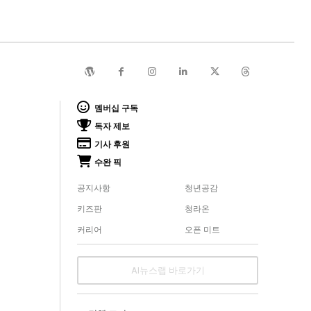
멤버십 구독
독자 제보
기사 후원
수완 픽
공지사항
청년공감
키즈판
청라온
커리어
오픈 미트
AI뉴스랩 바로가기