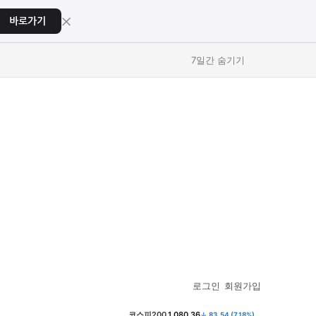
×
바로가기
7일간 숨기기
교육
교육
스포츠
스포츠
로그인
회원가입
코스피
6,258.77
↓ 37.61 (0.60%)