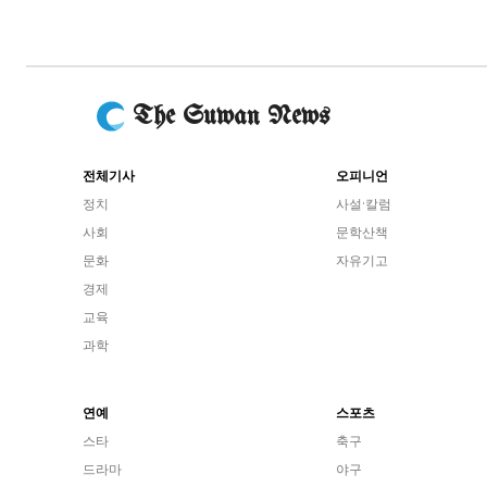
The Suwan News
전체기사
오피니언
정치
사설·칼럼
사회
문학산책
문화
자유기고
경제
교육
과학
연예
스포츠
스타
축구
드라마
야구