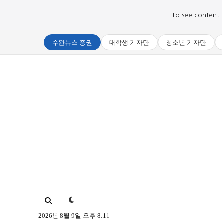
To see content fo
수완뉴스 증권
대학생 기자단
청소년 기자단
로그인하세요
로그인하세요
주요 뉴스
주요 뉴스
정치
정치
문화
문화
2026년 8월 9일 오후 8:11
오피니언 & 특집
오피니언 & 특집