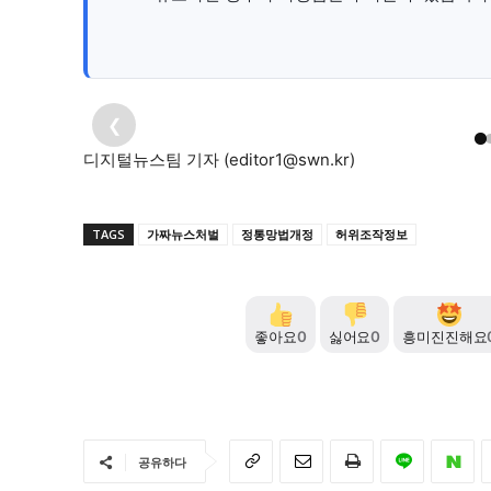
❮
앞으로 허위조작정보를 SNS상에 유포하면 최대 10억 
AI 생성 이미지
‘가짜뉴스 금지법’ 오늘부터 시행
과징금이 부과된다.
디지털뉴스팀 기자 (
editor1@swn.kr
)
TAGS
가짜뉴스처벌
정통망법개정
허위조작정보
좋아요
0
싫어요
0
흥미진진해요
공유하다