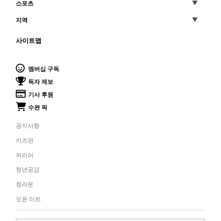
스포츠
지역
사이트맵
멤버십 구독
독자 제보
기사 후원
수완 픽
공지사항
키즈판
커리어
청년공감
청라온
오픈 미트