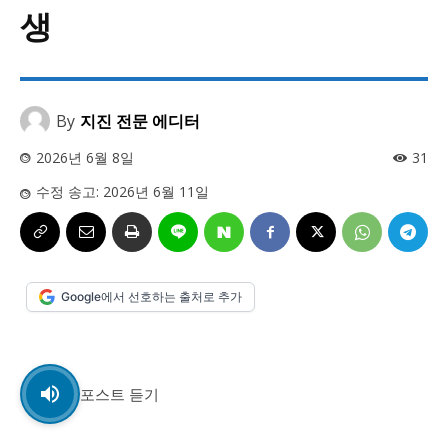
사설/칼럼
사설/칼럼
생
시 문학 (문학산책)
시 문학 (문학산책)
보도 사진
보도 사진
정치
사회
경제
트렌드
정치
사회
경제
트렌드
By
지진 전문 에디터
2026년 6월 8일
31
지역 & 글로벌 뉴스
지역 & 글로벌 뉴스
수정 송고:
2026년 6월 11일
서울전역
인천지역
경기지역
강원지역
서울전역
인천지역
경기지역
강원지역
충청지역
세종지역
경상지역
전라지역
충청지역
세종지역
경상지역
전라지역
제주지역
부산/울산
대전지역
지방정가
제주지역
부산/울산
대전지역
지방정가
Google에서 선호하는 출처로 추가
ENG
中文
日文
ENG
中文
日文
커뮤니티
커뮤니티
포스트 듣기