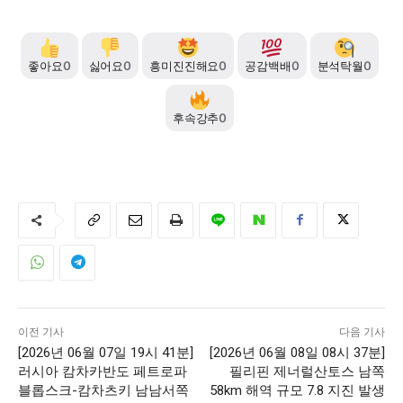
좋아요
0
싫어요
0
흥미진진해요
0
공감백배
0
분석탁월
0
후속강추
0
이전 기사
다음 기사
[2026년 06월 07일 19시 41분]
[2026년 06월 08일 08시 37분]
러시아 캄차카반도 페트로파
필리핀 제너럴산토스 남쪽
블롭스크-캄차츠키 남남서쪽
58km 해역 규모 7.8 지진 발생