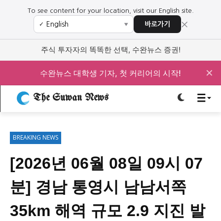
To see content for your location, visit our English site.
×
바로가기
✓
▼
로그인하세요
로그인하세요
주식 투자자의 똑똑한 선택, 수완뉴스 증권!
주요 뉴스
주요 뉴스
✕
수완뉴스 대학생 기자, 첫 커리어의 시작!
The Suwan News
정치
사회
경제
교육
정치
사회
경제
교육
BREAKING NEWS
문화
과학·미디어
연예
스포츠
문화
과학·미디어
연예
스포츠
[2026년 06월 08일 09시 07
오피니언 & 특집
오피니언 & 특집
분] 경남 통영시 남남서쪽
특집 기사 바로가기 :
청소년
·
청년
특집 기사 바로가기 :
청소년
·
청년
35km 해역 규모 2.9 지진 발