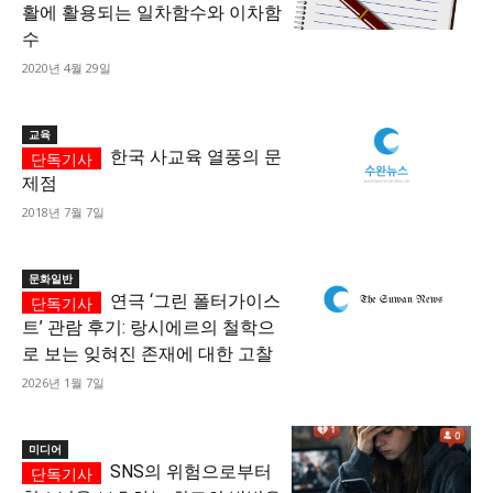
활에 활용되는 일차함수와 이차함
수
2020년 4월 29일
교육
한국 사교육 열풍의 문
제점
2018년 7월 7일
문화일반
연극 ‘그린 폴터가이스
트’ 관람 후기: 랑시에르의 철학으
로 보는 잊혀진 존재에 대한 고찰
2026년 1월 7일
미디어
SNS의 위험으로부터