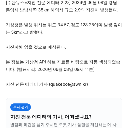
자유게시판
미니게임
운세 풀이
자유게시판
미니게임
운세 풀이
[수완뉴스=지진 전문 에디터 기자] 2026년 06월 08일 경남
통영시 남남서쪽 35km 해역서 규모 2.9의 지진이 발생했다.
서비스 & 앱
서비스 & 앱
기상청은 발생 위치는 위도 34.57, 경도 128.28이며 발생 깊이
수완뉴스 추천 서비스
수완뉴스 추천 서비스
는 5km라고 밝혔다.
지진피해 없을 것으로 예상된다.
스토어
수완 키즈
청년공감
청라온
스토어
수완 키즈
청년공감
청라온
본 정보는 기상청 API 허브 자료를 바탕으로 자동 생성되었습
니다. (발표시각: 2026년 06월 08일 09시 11분)
멤버십 소개
이니셔티브
커리어
멤버십 소개
이니셔티브
커리어
기자단 참여
저널리즘 바이브
출판서비스
기자단 참여
저널리즘 바이브
출판서비스
지진 전문 에디터 기자 (
quakebot@swn.kr
)
보도자료 작성 서비스
스위프트 하이브
보도자료 작성 서비스
스위프트 하이브
라라프레스
오픈미트
라라프레스
오픈미트
독자 평가
지진 전문 에디터의 기사, 어떠셨나요?
별점과 의견을 남겨 주시면 로봇 기사 품질을 개선하는 데 사