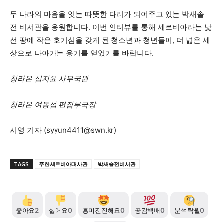
두 나라의 마음을 잇는 따뜻한 다리가 되어주고 있는 박새솔
전 비서관을 응원합니다. 이번 인터뷰를 통해 세르비아라는 낯
선 땅에 작은 호기심을 갖게 된 청소년과 청년들이, 더 넓은 세
상으로 나아가는 용기를 얻었기를 바랍니다.
청라온 심지윤 사무국원
청라온 여동섭 편집부국장
시영 기자 (
syyun4411@swn.kr
)
TAGS
주한세르비아대사관
박새솔전비서관
좋아요
2
싫어요
0
흥미진진해요
0
공감백배
0
분석탁월
0