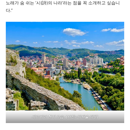
노래가 숨 쉬는 ‘시(詩)의 나라’라는 점을 꼭 소개하고 싶습니
다.”
세르비아 현지 모습. (사진=박새솔 제공)