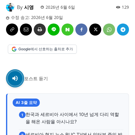
사설/칼럼
사설/칼럼
By
시영
2026년 6월 6일
129
시 문학 (문학산책)
시 문학 (문학산책)
수정 송고:
2026년 6월 20일
보도 사진
보도 사진
정치
사회
경제
트렌드
정치
사회
경제
트렌드
지역 & 글로벌 뉴스
지역 & 글로벌 뉴스
Google에서 선호하는 출처로 추가
서울전역
인천지역
경기지역
강원지역
서울전역
인천지역
경기지역
강원지역
충청지역
세종지역
경상지역
전라지역
충청지역
세종지역
경상지역
전라지역
포스트 듣기
제주지역
부산/울산
대전지역
지방정가
제주지역
부산/울산
대전지역
지방정가
ENG
中文
日文
ENG
中文
日文
AI 3줄 요약
커뮤니티
커뮤니티
한국과 세르비아 사이에서 10년 넘게 다리 역할
1
을 해온 사람을 아시나요?
세르비아 현지 뉴스 BLIC TV에서 인터뷰 중인 박