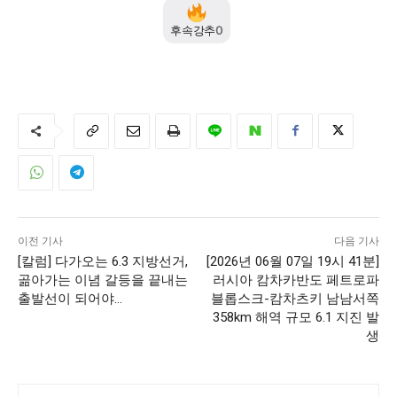
후속강추
0
이전 기사
다음 기사
[칼럼] 다가오는 6.3 지방선거,
[2026년 06월 07일 19시 41분]
곪아가는 이념 갈등을 끝내는
러시아 캄차카반도 페트로파
출발선이 되어야…
블롭스크-캄차츠키 남남서쪽
358km 해역 규모 6.1 지진 발
생