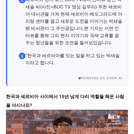
2
자유게시판
미니게임
운세 풀이
자유게시판
미니게임
운세 풀이
새솔 씨(사진=BLIC TV 영상 갈무리) 주한 세르비
아 대사관을 거쳐 현재 세르비아 베오그라드에 아
서비스 & 앱
서비스 & 앱
리랑 센터를 열고 새로운 도전을 이어가는 박새솔
前 비서관이 그 주인공입니다.본 기자는 서면 인
수완뉴스 추천 서비스
수완뉴스 추천 서비스
터뷰를 통해 그의 현지 이야기와 국제 교류를 꿈
꾸는 청년들을 위한 조언을 들어보았습니다.
"한국과 세르비아를 잇는 일을 하고 있는 박새솔
3
스토어
수완 키즈
청년공감
청라온
스토어
수완 키즈
청년공감
청라온
이라고 합니다.
멤버십 소개
이니셔티브
커리어
멤버십 소개
이니셔티브
커리어
POWERED BY CODA AI
기자단 참여
저널리즘 바이브
출판서비스
기자단 참여
저널리즘 바이브
출판서비스
보도자료 작성 서비스
스위프트 하이브
보도자료 작성 서비스
스위프트 하이브
한국과 세르비아 사이에서 10년 넘게 다리 역할을 해온 사람
라라프레스
오픈미트
을 아시나요?
라라프레스
오픈미트