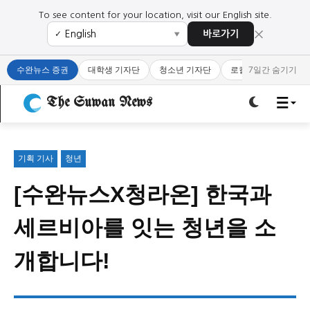
To see content for your location, visit our English site.
×
바로가기
✓
▼
로그인하세요
로그인하세요
수완뉴스 증권
대학생 기자단
청소년 기자단
로컬 큐레이터
7일간 숨기기
주요 뉴스
주요 뉴스
The Suwan News
정치
사회
경제
교육
정치
사회
경제
교육
기획 기사
청년
[수완뉴스X청라온] 한국과
문화
과학·미디어
연예
스포츠
문화
과학·미디어
연예
스포츠
세르비아를 잇는 청년을 소
오피니언 & 특집
오피니언 & 특집
개합니다!
특집 기사 바로가기 :
청소년
·
청년
특집 기사 바로가기 :
청소년
·
청년