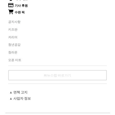
기사 후원
수완 픽
공지사항
키즈판
커리어
청년공감
청라온
오픈 미트
AI뉴스랩 바로가기
▲ 면책 고지
▲ 사업자 정보