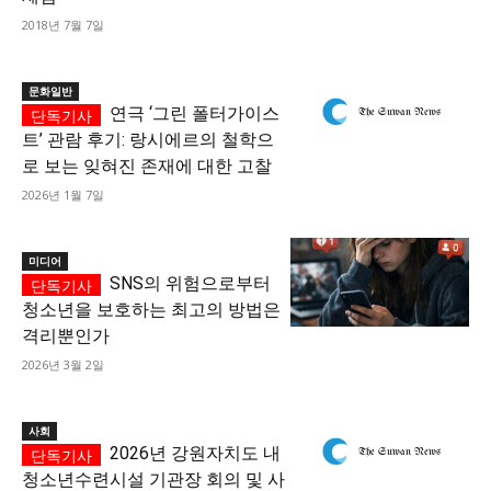
2018년 7월 7일
문화일반
연극 ‘그린 폴터가이스
트’ 관람 후기: 랑시에르의 철학으
로 보는 잊혀진 존재에 대한 고찰
2026년 1월 7일
미디어
SNS의 위험으로부터
청소년을 보호하는 최고의 방법은
격리뿐인가
2026년 3월 2일
사회
2026년 강원자치도 내
청소년수련시설 기관장 회의 및 사