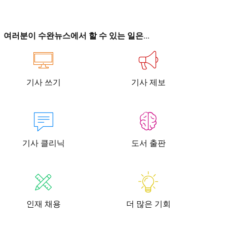
이
이
여러분이 수완뉴스에서 할 수 있는 일은...
기사 쓰기
기사 제보
청년공감
청라온
청년공감
청라온
작성 서비스
스위프트 하이브
라라프레스
오픈미트
작성 서비스
스위프트 하이브
라라프레스
오픈미트
기사 클리닉
도서 출판
인재 채용
더 많은 기회
습니다