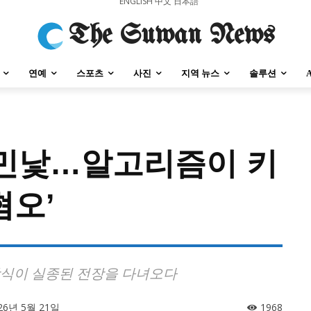
ENGLISH
中文
日本語
The Suwan News
연예
스포츠
사진
지역 뉴스
솔루션
의 민낯…알고리즘이 키
강원지역
충청지역
세종지역
경상지역
전라지역
제주지역
부산/
혐오’
강원지역
충청지역
세종지역
경상지역
전라지역
제주지역
부산/
, 상식이 실종된 전장을 다녀오다
26년 5월 21일
1968