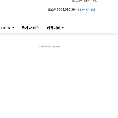
로그인
회원가입
코스피200
1,080.36
↓ 83.54 (7.18%)
AI HUB
추가 서비스
커뮤니티
정치
사회
경제
트렌드
정치
사회
경제
트렌드
-advertisement-
울산
대전지역
지방정가
울산
대전지역
지방정가