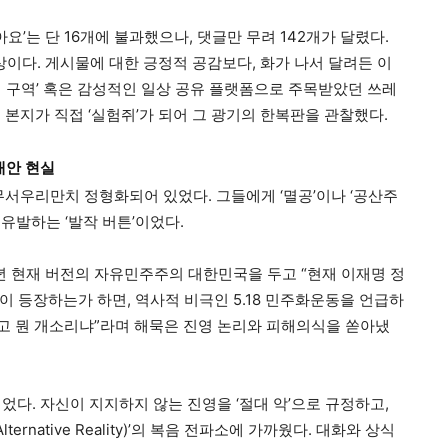
요’는 단 16개에 불과했으나, 댓글만 무려 142개가 달렸다.
 현상이다. 게시물에 대한 긍정적 공감보다, 화가 나서 달려든 이
정 구역’ 혹은 감성적인 일상 공유 플랫폼으로 주목받았던 쓰레
본지가 직접 ‘실험쥐’가 되어 그 광기의 한복판을 관찰했다.
대안 현실
무서우리만치 정형화되어 있었다. 그들에게 ‘멸공’이나 ‘공산주
 유발하는 ‘발작 버튼’이었다.
년 현재 버전의 자유민주주의 대한민국을 두고 “현재 이재명 정
이 등장하는가 하면, 역사적 비극인 5.18 민주화운동을 언급하
놓고 뭔 개소리냐”라며 해묵은 진영 논리와 피해의식을 쏟아냈
었다. 자신이 지지하지 않는 진영을 ‘절대 악’으로 규정하고,
rnative Reality)’의 복음 전파소에 가까웠다. 대화와 상식