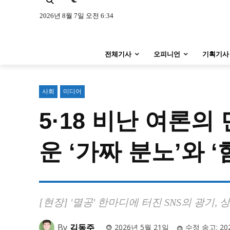
특집 기사 바로가기 :
청소년
·
청년
특집 기사 바로가기 :
청소년
·
청년
2026년 8월 7일 오전 6:34
사설/칼럼
사설/칼럼
전체기사
오피니언
기획기사
시 문학 (문학산책)
시 문학 (문학산책)
보도 사진
보도 사진
사회
미디어
5·18 비난 여론
지역 & 글로벌 뉴스
지역 & 글로벌 뉴스
서울전역
인천지역
경기지역
운 ‘가짜 분노’와 ‘
서울전역
인천지역
경기지역
ENG
中文
日文
ENG
中文
日文
커뮤니티
커뮤니티
[현장] '멸공' 한마디에 터진 SNS의 광기
By
김동주
2026년 5월 21일
수정 송고:
20