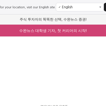
r your location, visit our English site.
✓
▼
주식 투자자의 똑똑한 선택, 수완뉴스 증권!
수완뉴스 대학생 기자, 첫 커리어의 시작!
사회
경제
사회
경제
과학·미디어
연예
과학·미디어
연예