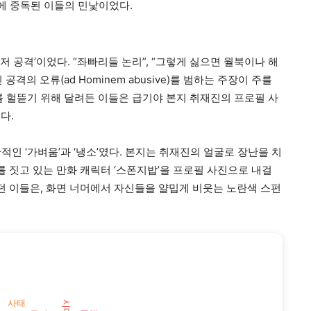
의에 중독된 이들의 민낯이었다.
 공격’이었다. “좌빠리들 논리”, “그렇게 싫으면 월북이나 해
격의 오류(ad Hominem abusive)를 범하는 주장이 주를
를 헐뜯기 위해 달려든 이들은 급기야 본지 취재진의 프로필 사
다.
단적인 ‘가벼움’과 ‘냉소’였다. 본지는 취재진의 얼굴로 장난을 치
를 짓고 있는 만화 캐릭터 ‘스폰지밥’을 프로필 사진으로 내걸
던 이들은, 화면 너머에서 자신들을 얄밉게 비웃는 노란색 스펀