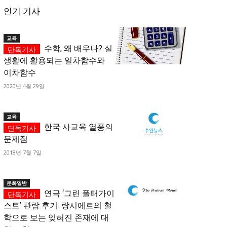
인기 기사
교육
수학, 왜 배우나? 실
생활에 활용되는 일차함수와
이차함수
2020년 4월 29일
교육
한국 사교육 열풍의
문제점
2018년 7월 7일
문화일반
연극 ‘그린 폴터가이
스트’ 관람 후기: 랑시에르의 철
학으로 보는 잊혀진 존재에 대