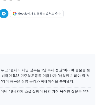
미니게임
운세 풀
미니게임
운세 풀
Google에서 선호하는 출처로 추가
수완 키즈
수완 키즈
커리어
기자단 참여
저널리즘 바이브
출판서비스
보도자료 
커리어
기자단 참여
저널리즘 바이브
출판서비스
보도자료 
두고 "현재 이재명 정부는 1당 독재 정권"이라며 울분을 토
비극인 5.18 민주화운동을 언급하자 "너희만 기려야 할 것
"라며 해묵은 진영 논리와 피해의식을 쏟아냈다.
이번 48시간의 소셜 실험이 남긴 가장 묵직한 질문은 유저
당신이 어느 지점에 서 있든, 수완뉴스는 곁에 있