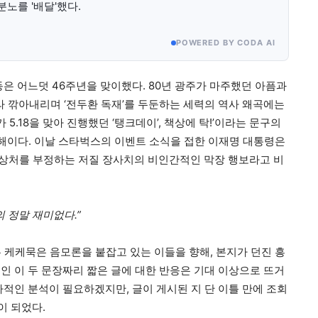
분노를 '배달'했다.
POWERED BY CODA AI
운동은 어느덧 46주년을 맞이했다. 80년 광주가 마주했던 아픔과
라 깎아내리며 ‘전두환 독재’를 두둔하는 세력의 역사 왜곡에는
5.18을 맞아 진행했던 ‘탱크데이’, 책상에 탁!’이라는 문구의
해이다. 이날 스타벅스의 이벤트 소식을 접한 이재명 대통령은
상처를 부정하는 저질 장사치의 비인간적인 막장 행보라고 비
 정말 재미없다.”
는 케케묵은 음모론을 붙잡고 있는 이들을 향해, 본지가 던진 흥
인 이 두 문장짜리 짧은 글에 대한 반응은 기대 이상으로 뜨거
적인 분석이 필요하겠지만, 글이 게시된 지 단 이틀 만에 조회
이 되었다.