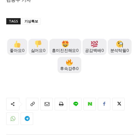
TAGS
기상특보
좋아요
0
싫어요
0
흥미진진해요
0
공감백배
0
분석탁월
0
후속강추
0