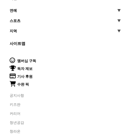
연예
스포츠
지역
사이트맵
멤버십 구독
독자 제보
기사 후원
수완 픽
공지사항
키즈판
커리어
청년공감
청라온