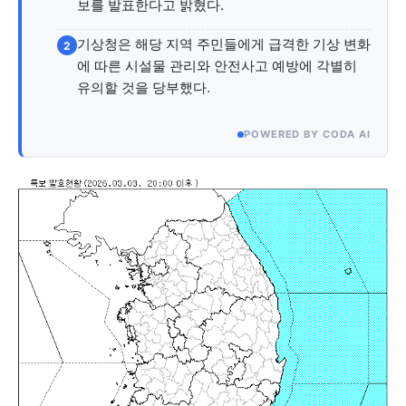
자유게시판
미니게임
운세 풀이
자유게시판
미니게임
운세 풀이
보를 발표한다고 밝혔다.
기상청은 해당 지역 주민들에게 급격한 기상 변화
2
서비스 & 앱
서비스 & 앱
에 따른 시설물 관리와 안전사고 예방에 각별히
유의할 것을 당부했다.
수완뉴스 추천 서비스
수완뉴스 추천 서비스
POWERED BY CODA AI
스토어
수완 키즈
청년공감
청라온
스토어
수완 키즈
청년공감
청라온
멤버십 소개
이니셔티브
커리어
멤버십 소개
이니셔티브
커리어
기자단 참여
저널리즘 바이브
출판서비스
기자단 참여
저널리즘 바이브
출판서비스
보도자료 작성 서비스
스위프트 하이브
보도자료 작성 서비스
스위프트 하이브
라라프레스
오픈미트
라라프레스
오픈미트