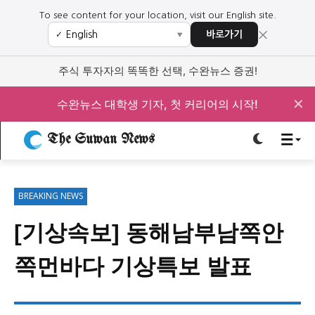
To see content for your location, visit our English site.
×
바로가기
✓
▼
로그인하세요
로그인하세요
주식 투자자의 똑똑한 선택, 수완뉴스 증권!
주요 뉴스
주요 뉴스
✕
수완뉴스 대학생 기자, 첫 커리어의 시작!
The Suwan News
정치
사회
경제
교육
정치
사회
경제
교육
BREAKING NEWS
문화
과학·미디어
연예
스포츠
문화
과학·미디어
연예
스포츠
[기상속보] 동해남부남쪽안
오피니언 & 특집
오피니언 & 특집
쪽먼바다 기상특보 발표
특집 기사 바로가기 :
청소년
·
청년
특집 기사 바로가기 :
청소년
·
청년