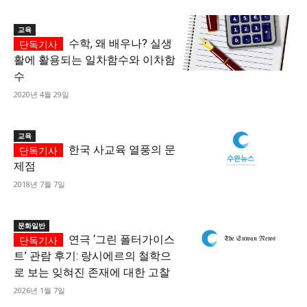
교육
수학, 왜 배우나? 실생
활에 활용되는 일차함수와 이차함
수
2020년 4월 29일
교육
한국 사교육 열풍의 문
제점
2018년 7월 7일
문화일반
연극 ‘그린 폴터가이스
트’ 관람 후기: 랑시에르의 철학으
로 보는 잊혀진 존재에 대한 고찰
2026년 1월 7일