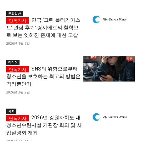
문화일반
연극 ‘그린 폴터가이스
트’ 관람 후기: 랑시에르의 철학으
로 보는 잊혀진 존재에 대한 고찰
2026년 1월 7일
미디어
SNS의 위험으로부터
청소년을 보호하는 최고의 방법은
격리뿐인가
2026년 3월 2일
사회
2026년 강원자치도 내
청소년수련시설 기관장 회의 및 사
업설명회 개최
2026년 2월 11일