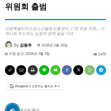
사설/칼럼
사설/칼럼
위원회 출범
시 문학 (문학산책)
시 문학 (문학산책)
보도 사진
보도 사진
정치
사회
경제
트렌드
정치
사회
경제
트렌드
강원특별자치도청소년활동진흥센터, 17명 위원 위촉… 지
역사회 주도하는 실질적 정책 발굴 기대
지역 & 글로벌 뉴스
지역 & 글로벌 뉴스
By
김동주
2026년 2월 26일
서울전역
인천지역
경기지역
강원지역
서울전역
인천지역
경기지역
강원지역
수정 송고:
2026년 3월 3일
5479
충청지역
세종지역
경상지역
전라지역
충청지역
세종지역
경상지역
전라지역
제주지역
부산/울산
대전지역
지방정가
제주지역
부산/울산
대전지역
지방정가
ENG
中文
日文
ENG
中文
日文
Google에서 선호하는 출처로 추가
커뮤니티
커뮤니티
포스트 듣기