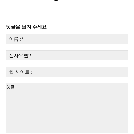
댓글을 남겨 주세요.
이
름
:*
전
자
우
웹
편:
사
이
트
: