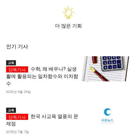
더 많은 기회
인기 기사
교육
수학, 왜 배우나? 실생
활에 활용되는 일차함수와 이차함
수
2020년 4월 29일
교육
한국 사교육 열풍의 문
제점
2018년 7월 7일