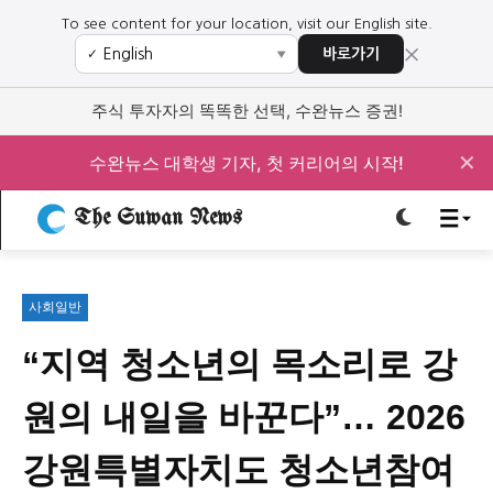
To see content for your location, visit our English site.
×
바로가기
✓
▼
로그인하세요
로그인하세요
주식 투자자의 똑똑한 선택, 수완뉴스 증권!
주요 뉴스
주요 뉴스
✕
수완뉴스 대학생 기자, 첫 커리어의 시작!
The Suwan News
정치
사회
경제
교육
정치
사회
경제
교육
사회일반
문화
과학·미디어
연예
스포츠
문화
과학·미디어
연예
스포츠
“지역 청소년의 목소리로 강
오피니언 & 특집
오피니언 & 특집
원의 내일을 바꾼다”… 2026
특집 기사 바로가기 :
청소년
·
청년
특집 기사 바로가기 :
청소년
·
청년
강원특별자치도 청소년참여