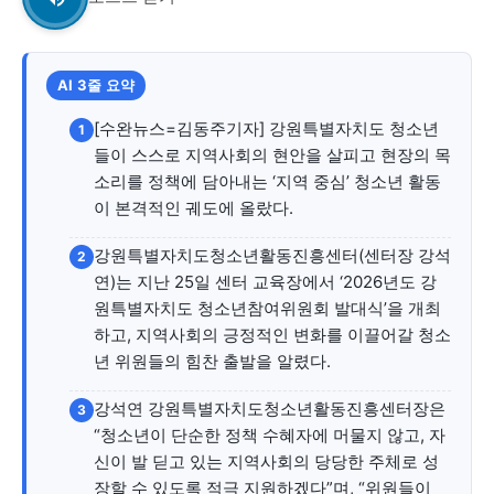
자유게시판
미니게임
운세 풀이
자유게시판
미니게임
운세 풀이
서비스 & 앱
서비스 & 앱
AI 3줄 요약
수완뉴스 추천 서비스
수완뉴스 추천 서비스
[수완뉴스=김동주기자] 강원특별자치도 청소년
1
들이 스스로 지역사회의 현안을 살피고 현장의 목
소리를 정책에 담아내는 ‘지역 중심’ 청소년 활동
이 본격적인 궤도에 올랐다.
스토어
수완 키즈
청년공감
청라온
스토어
수완 키즈
청년공감
청라온
강원특별자치도청소년활동진흥센터(센터장 강석
2
멤버십 소개
이니셔티브
커리어
멤버십 소개
이니셔티브
커리어
연)는 지난 25일 센터 교육장에서 ‘2026년도 강
원특별자치도 청소년참여위원회 발대식’을 개최
기자단 참여
저널리즘 바이브
출판서비스
기자단 참여
저널리즘 바이브
출판서비스
하고, 지역사회의 긍정적인 변화를 이끌어갈 청소
보도자료 작성 서비스
스위프트 하이브
보도자료 작성 서비스
스위프트 하이브
년 위원들의 힘찬 출발을 알렸다.
라라프레스
오픈미트
라라프레스
오픈미트
강석연 강원특별자치도청소년활동진흥센터장은
3
“청소년이 단순한 정책 수혜자에 머물지 않고, 자
신이 발 딛고 있는 지역사회의 당당한 주체로 성
장할 수 있도록 적극 지원하겠다”며, “위원들이