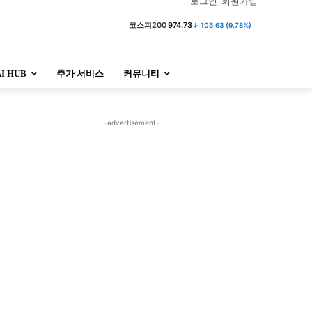
로그인
회원가입
코스피
6,258.77
↓ 37.61 (0.60%)
코스피200
974.73
↓ 105.63 (9.78%)
AI HUB
추가 서비스
커뮤니티
정치
사회
경제
트렌드
정치
사회
경제
트렌드
-advertisement-
울산
대전지역
지방정가
울산
대전지역
지방정가