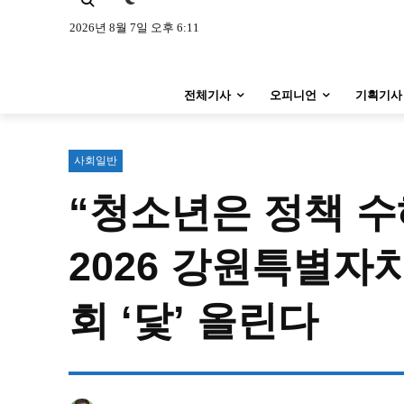
특집 기사 바로가기 :
청소년
·
청년
특집 기사 바로가기 :
청소년
·
청년
2026년 8월 7일 오후 6:11
사설/칼럼
사설/칼럼
전체기사
오피니언
기획기사
시 문학 (문학산책)
시 문학 (문학산책)
보도 사진
보도 사진
사회일반
“청소년은 정책 
지역 & 글로벌 뉴스
지역 & 글로벌 뉴스
서울전역
인천지역
경기지역
2026 강원특별
서울전역
인천지역
경기지역
ENG
中文
日文
ENG
中文
日文
회 ‘닻’ 올린다
커뮤니티
커뮤니티