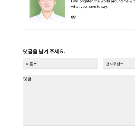
I will brighten the world around me with
what you have to say.
댓글을 남겨 주세요.
이
름
:*
댓
글