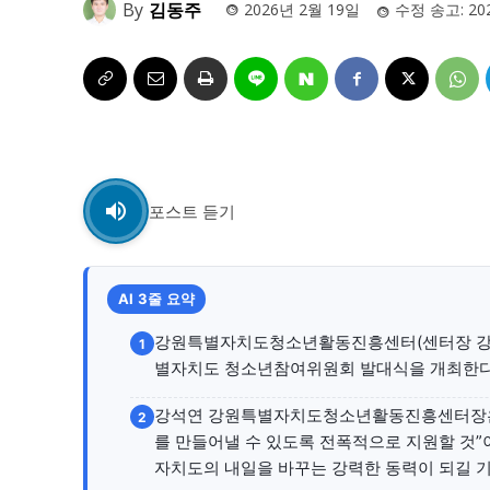
By
김동주
2026년 2월 19일
수정 송고:
20
자유게시판
자유게시판
서비스 & 앱
서비스 & 앱
수완뉴스 추천 서비스
수완뉴스 추천 서비스
포스트 듣기
스토어
스토어
멤버십 소개
이니셔티브
멤버십 소개
이니셔티브
AI 3줄 요약
강원특별자치도청소년활동진흥센터(센터장 강석연)
1
별자치도 청소년참여위원회 발대식을 개최한다
강석연 강원특별자치도청소년활동진흥센터장은 
2
를 만들어낼 수 있도록 전폭적으로 지원할 것”
자치도의 내일을 바꾸는 강력한 동력이 되길 