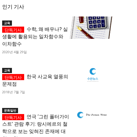
인기 기사
교육
수학, 왜 배우나? 실
생활에 활용되는 일차함수와
이차함수
2020년 4월 29일
교육
한국 사교육 열풍의
문제점
2018년 7월 7일
문화일반
연극 ‘그린 폴터가이
스트’ 관람 후기: 랑시에르의 철
학으로 보는 잊혀진 존재에 대