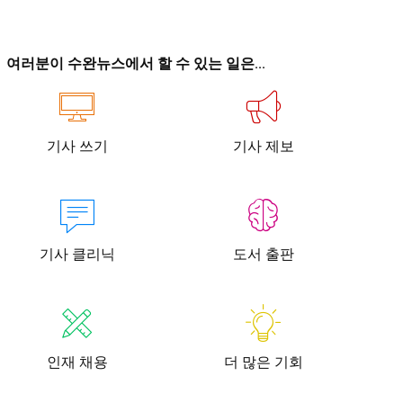
이
이
여러분이 수완뉴스에서 할 수 있는 일은...
기사 쓰기
기사 제보
청년공감
청라온
청년공감
청라온
작성 서비스
스위프트 하이브
라라프레스
오픈미트
작성 서비스
스위프트 하이브
라라프레스
오픈미트
기사 클리닉
도서 출판
인재 채용
더 많은 기회