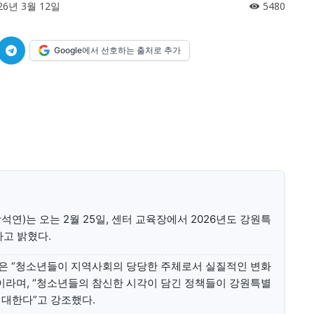
26년 3월 12일
5480
미니게임
운세 풀
미니게임
운세 풀
Google에서 선호하는 출처로 추가
수완 키즈
수완 키즈
커리어
기자단 참여
저널리즘 바이브
출판서비스
보도자료 
커리어
기자단 참여
저널리즘 바이브
출판서비스
보도자료 
는 오는 2월 25일, 센터 교육장에서 2026년도 강원특
고 밝혔다.
“청소년들이 지역사회의 당당한 주체로서 실질적인 변화
이라며, “청소년들의 참신한 시각이 담긴 정책들이 강원특별
기대한다”고 강조했다.
어제의 지혜와 내일의 가능성이 만나는 창(窓)