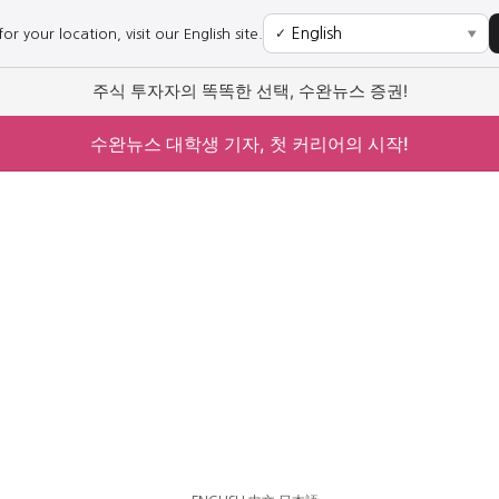
r your location, visit our English site.
✓
▼
주식 투자자의 똑똑한 선택, 수완뉴스 증권!
수완뉴스 대학생 기자, 첫 커리어의 시작!
사회
경제
사회
경제
과학·미디어
연예
과학·미디어
연예