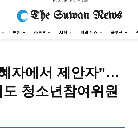
ENGLISH
中文
日本語
The Suwan News
연예
스포츠
사진
지역 뉴스
솔루션
수혜자에서 제안자”…
강원지역
충청지역
세종지역
경상지역
전라지역
제주지역
부산/
자치도 청소년참여위원
강원지역
충청지역
세종지역
경상지역
전라지역
제주지역
부산/