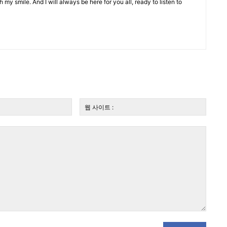
 my smile. And I will always be here for you all, ready to listen to
전
웹
자
사
우
이
편:*
트
: