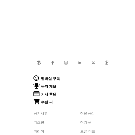
멤버십 구독
독자 제보
기사 후원
수완 픽
공지사항
청년공감
키즈판
청라온
커리어
오픈 미트