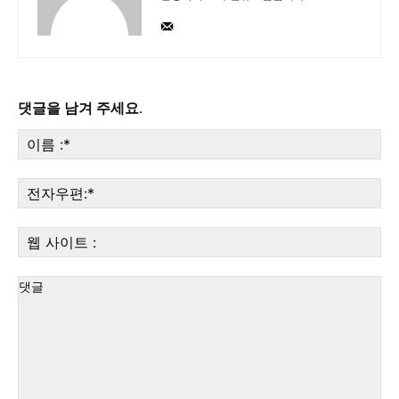
댓글을 남겨 주세요.
이
름
:*
전
자
우
웹
편:
사
이
트
: