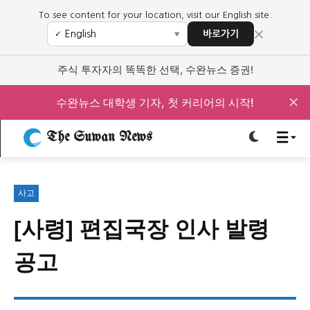
To see content for your location, visit our English site.
×
바로가기
✓
▼
로그인하세요
로그인하세요
주식 투자자의 똑똑한 선택, 수완뉴스 증권!
주요 뉴스
주요 뉴스
✕
수완뉴스 대학생 기자, 첫 커리어의 시작!
The Suwan News
정치
사회
경제
교육
정치
사회
경제
교육
사고
문화
과학·미디어
연예
스포츠
문화
과학·미디어
연예
스포츠
[사령] 편집국장 인사 발령
오피니언 & 특집
오피니언 & 특집
공고
특집 기사 바로가기 :
청소년
·
청년
특집 기사 바로가기 :
청소년
·
청년