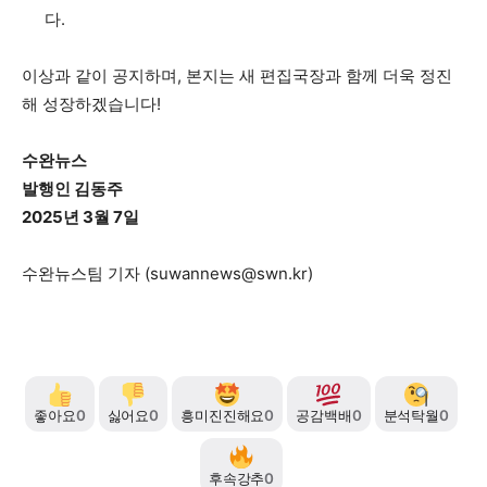
다.
이상과 같이 공지하며, 본지는 새 편집국장과 함께 더욱 정진
해 성장하겠습니다!
수완뉴스
발행인 김동주
2025년 3월 7일
수완뉴스팀 기자 (
suwannews@swn.kr
)
좋아요
0
싫어요
0
흥미진진해요
0
공감백배
0
분석탁월
0
후속강추
0