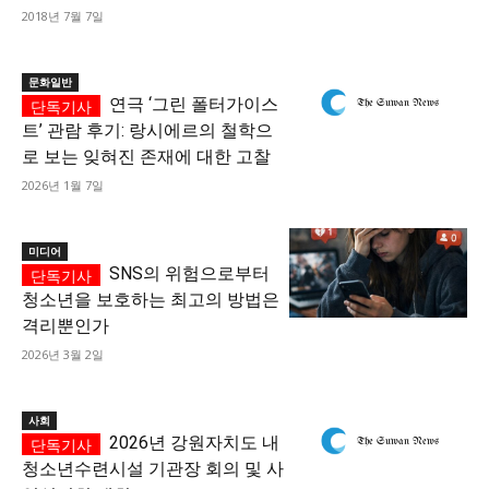
2018년 7월 7일
문화일반
연극 ‘그린 폴터가이스
트’ 관람 후기: 랑시에르의 철학으
로 보는 잊혀진 존재에 대한 고찰
2026년 1월 7일
미디어
SNS의 위험으로부터
청소년을 보호하는 최고의 방법은
격리뿐인가
2026년 3월 2일
사회
2026년 강원자치도 내
청소년수련시설 기관장 회의 및 사