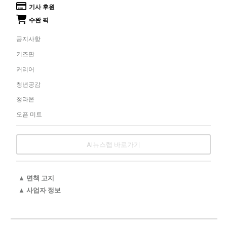
기사 후원
수완 픽
공지사항
키즈판
커리어
청년공감
청라온
오픈 미트
AI뉴스랩 바로가기
▲ 면책 고지
▲ 사업자 정보