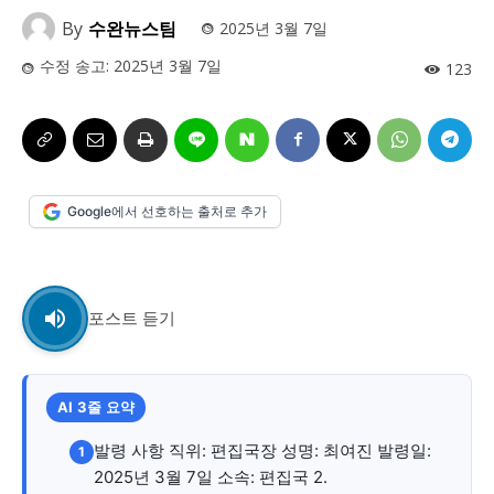
사설/칼럼
사설/칼럼
By
수완뉴스팀
2025년 3월 7일
시 문학 (문학산책)
시 문학 (문학산책)
수정 송고:
2025년 3월 7일
123
보도 사진
보도 사진
정치
사회
경제
트렌드
정치
사회
경제
트렌드
지역 & 글로벌 뉴스
지역 & 글로벌 뉴스
Google에서 선호하는 출처로 추가
서울전역
인천지역
경기지역
강원지역
서울전역
인천지역
경기지역
강원지역
충청지역
세종지역
경상지역
전라지역
충청지역
세종지역
경상지역
전라지역
제주지역
부산/울산
대전지역
지방정가
제주지역
부산/울산
대전지역
지방정가
포스트 듣기
ENG
中文
日文
ENG
中文
日文
커뮤니티
커뮤니티
AI 3줄 요약
발령 사항 직위: 편집국장 성명: 최여진 발령일:
1
2025년 3월 7일 소속: 편집국 2.