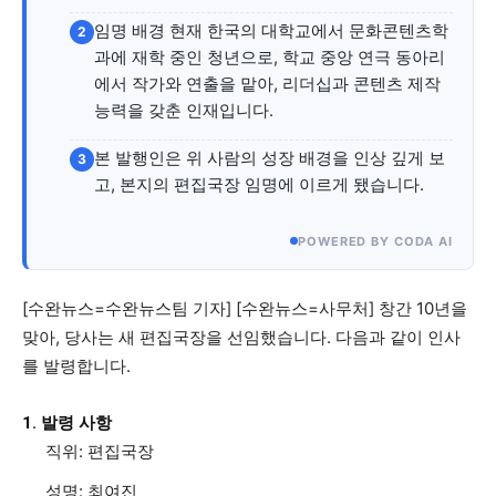
자유게시판
미니게임
운세 풀이
자유게시판
미니게임
운세 풀이
임명 배경 현재 한국의 대학교에서 문화콘텐츠학
2
과에 재학 중인 청년으로, 학교 중앙 연극 동아리
서비스 & 앱
서비스 & 앱
에서 작가와 연출을 맡아, 리더십과 콘텐츠 제작
능력을 갖춘 인재입니다.
수완뉴스 추천 서비스
수완뉴스 추천 서비스
본 발행인은 위 사람의 성장 배경을 인상 깊게 보
3
고, 본지의 편집국장 임명에 이르게 됐습니다.
스토어
수완 키즈
청년공감
청라온
스토어
수완 키즈
청년공감
청라온
POWERED BY CODA AI
멤버십 소개
이니셔티브
커리어
멤버십 소개
이니셔티브
커리어
[수완뉴스=수완뉴스팀 기자] [수완뉴스=사무처] 창간 10년을
기자단 참여
저널리즘 바이브
출판서비스
기자단 참여
저널리즘 바이브
출판서비스
맞아, 당사는 새 편집국장을 선임했습니다. 다음과 같이 인사
보도자료 작성 서비스
스위프트 하이브
보도자료 작성 서비스
스위프트 하이브
를 발령합니다.
라라프레스
오픈미트
라라프레스
오픈미트
1. 발령 사항
직위: 편집국장
성명: 최여진