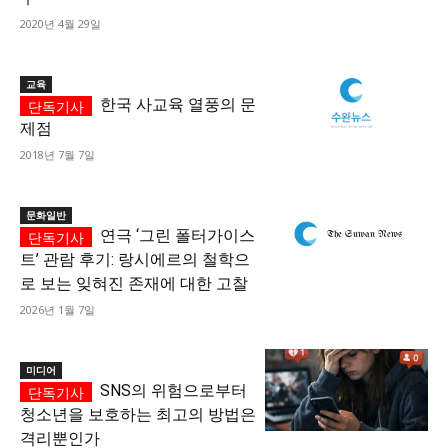
2020년 4월 29일
교육
한국 사교육 열풍의 문
제점
2018년 7월 7일
문화일반
연극 ‘그린 폴터가이스
트’ 관람 후기: 랑시에르의 철학으
로 보는 잊혀진 존재에 대한 고찰
2026년 1월 7일
미디어
SNS의 위험으로부터
청소년을 보호하는 최고의 방법은
격리뿐인가