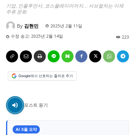
사설/칼럼
사설/칼럼
기업, 인플루언서, 코스플레이어까지… 서브컬처는 이제
주류 문화
시 문학 (문학산책)
시 문학 (문학산책)
By
김현민
2025년 2월 11일
보도 사진
보도 사진
정치
사회
경제
트렌드
정치
사회
경제
트렌드
수정 송고:
2025년 2월 14일
223
지역 & 글로벌 뉴스
지역 & 글로벌 뉴스
서울전역
인천지역
경기지역
강원지역
서울전역
인천지역
경기지역
강원지역
충청지역
세종지역
경상지역
전라지역
충청지역
세종지역
경상지역
전라지역
Google에서 선호하는 출처로 추가
제주지역
부산/울산
대전지역
지방정가
제주지역
부산/울산
대전지역
지방정가
ENG
中文
日文
ENG
中文
日文
포스트 듣기
커뮤니티
커뮤니티
AI 3줄 요약