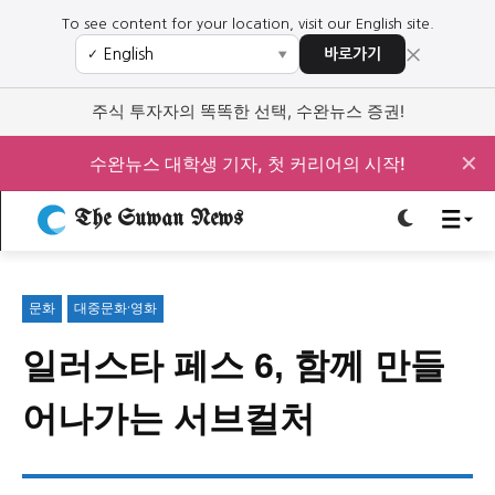
To see content for your location, visit our English site.
×
바로가기
✓
▼
로그인하세요
로그인하세요
주식 투자자의 똑똑한 선택, 수완뉴스 증권!
주요 뉴스
주요 뉴스
✕
수완뉴스 대학생 기자, 첫 커리어의 시작!
The Suwan News
정치
사회
경제
교육
정치
사회
경제
교육
문화
대중문화·영화
문화
과학·미디어
연예
스포츠
문화
과학·미디어
연예
스포츠
일러스타 페스 6, 함께 만들
오피니언 & 특집
오피니언 & 특집
어나가는 서브컬처
특집 기사 바로가기 :
청소년
·
청년
특집 기사 바로가기 :
청소년
·
청년