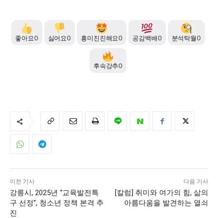
좋아요
0
싫어요
0
흥미진진해요
0
공감백배
0
분석탁월
0
후속강추
0
이전 기사
다음 기사
강릉시, 2025년 “교육발전특
[칼럼] 취미와 여가의 힘, 삶의
구 선정”, 청소년 정책 본격 추
아름다움을 발견하는 열쇠
진