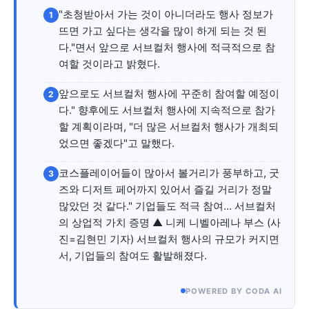
자유게시판
미니게임
운세 풀이
자유게시판
미니게임
운세 풀이
"초청받아서 가는 것이 아니더라도 행사 정보가
1
뜨면 가고 싶다는 생각을 많이 하게 되는 것 된
서비스 & 앱
서비스 & 앱
다."면서 앞으로 서브컬처 행사에 적극적으로 참
여할 것이라고 밝혔다.
수완뉴스 추천 서비스
수완뉴스 추천 서비스
앞으로도 서브컬처 행사에 꾸준히 참여할 예정이
2
다." 향후에도 서브컬처 행사에 지속적으로 참가
할 계획이라며, "더 많은 서브컬처 행사가 개최되
스토어
수완 키즈
청년공감
청라온
스토어
수완 키즈
청년공감
청라온
었으면 좋겠다"고 말했다.
코스플레이어들이 많아서 볼거리가 풍부하고, 굿
멤버십 소개
이니셔티브
커리어
멤버십 소개
이니셔티브
커리어
3
즈와 디저트 페어까지 있어서 즐길 거리가 정말
기자단 참여
저널리즘 바이브
출판서비스
기자단 참여
저널리즘 바이브
출판서비스
많았던 것 같다." 기업들도 적극 참여… 서브컬처
보도자료 작성 서비스
스위프트 하이브
보도자료 작성 서비스
스위프트 하이브
의 상업적 가치 증명 ▲ 니케 니벨아레나 부스 (사
진=김현민 기자) 서브컬처 행사의 규모가 커지면
라라프레스
오픈미트
라라프레스
오픈미트
서, 기업들의 참여도 활발해졌다.
POWERED BY CODA AI