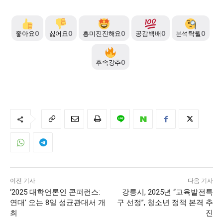
좋아요
0
싫어요
0
흥미진진해요
0
공감백배
0
분석탁월
0
후속강추
0
이전 기사
다음 기사
‘2025 대학언론인 콘퍼런스:
강릉시, 2025년 “교육발전특
연대’ 오는 8일 성균관대서 개
구 선정”, 청소년 정책 본격 추
최
진