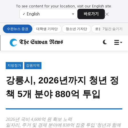
To see content for your location, visit our English site.
×
바로가기
✓
▼
로그인하세요
로그인하세요
수완뉴스 증권
대학생 기자단
청소년 기자단
로컬 큐레이터
7일간 숨기기
주요 뉴스
주요 뉴스
The Suwan News
정치
사회
경제
교육
정치
사회
경제
교육
지방정가
강원지역
강릉시, 2026년까지 청년 정
문화
과학·미디어
연예
스포츠
문화
과학·미디어
연예
스포츠
책 5개 분야 880억 투입
오피니언 & 특집
오피니언 & 특집
특집 기사 바로가기 :
청소년
·
청년
특집 기사 바로가기 :
청소년
·
청년
2026년 국비 4,600억 원 확보 노력
일자리, 주거 및 경제 분야에 838억 집중 투입 '청년과 함께