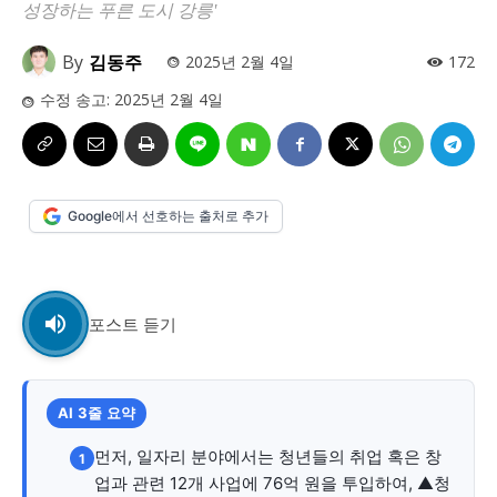
사설/칼럼
사설/칼럼
성장하는 푸른 도시 강릉'
시 문학 (문학산책)
시 문학 (문학산책)
By
김동주
2025년 2월 4일
172
수정 송고:
2025년 2월 4일
보도 사진
보도 사진
정치
사회
경제
트렌드
정치
사회
경제
트렌드
지역 & 글로벌 뉴스
지역 & 글로벌 뉴스
Google에서 선호하는 출처로 추가
서울전역
인천지역
경기지역
강원지역
서울전역
인천지역
경기지역
강원지역
충청지역
세종지역
경상지역
전라지역
충청지역
세종지역
경상지역
전라지역
제주지역
부산/울산
대전지역
지방정가
제주지역
부산/울산
대전지역
지방정가
포스트 듣기
ENG
中文
日文
ENG
中文
日文
커뮤니티
커뮤니티
AI 3줄 요약
먼저, 일자리 분야에서는 청년들의 취업 혹은 창
1
업과 관련 12개 사업에 76억 원을 투입하여, ▲청