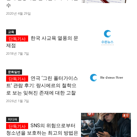
수
2020년 4월 29일
교육
한국 사교육 열풍의 문
제점
2018년 7월 7일
문화일반
연극 ‘그린 폴터가이스
트’ 관람 후기: 랑시에르의 철학으
로 보는 잊혀진 존재에 대한 고찰
2026년 1월 7일
미디어
SNS의 위험으로부터
청소년을 보호하는 최고의 방법은