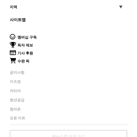
지역
사이트맵
멤버십 구독
독자 제보
기사 후원
수완 픽
공지사항
키즈판
커리어
청년공감
청라온
오픈 미트
AI뉴스랩 바로가기