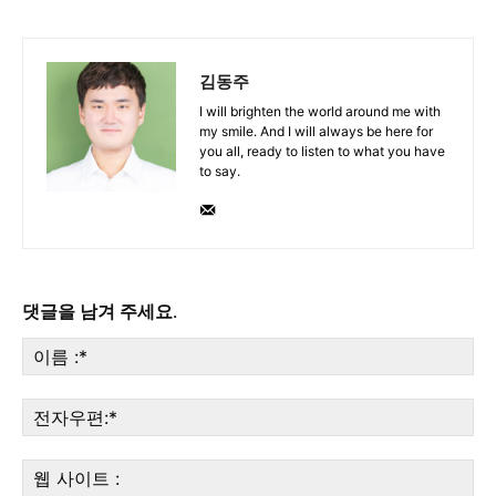
김동주
I will brighten the world around me with
my smile. And I will always be here for
you all, ready to listen to what you have
to say.
댓글을 남겨 주세요.
이
름
:*
전
자
우
웹
편:
사