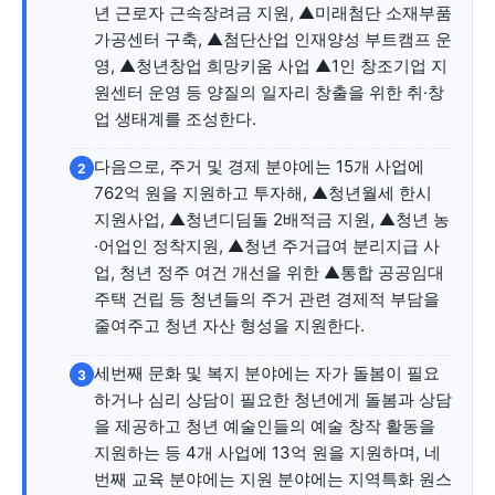
자유게시판
미니게임
운세 풀이
자유게시판
미니게임
운세 풀이
년 근로자 근속장려금 지원, ▲미래첨단 소재부품
가공센터 구축, ▲첨단산업 인재양성 부트캠프 운
서비스 & 앱
서비스 & 앱
영, ▲청년창업 희망키움 사업 ▲1인 창조기업 지
원센터 운영 등 양질의 일자리 창출을 위한 취·창
업 생태계를 조성한다.
수완뉴스 추천 서비스
수완뉴스 추천 서비스
다음으로, 주거 및 경제 분야에는 15개 사업에
2
762억 원을 지원하고 투자해, ▲청년월세 한시
스토어
수완 키즈
청년공감
청라온
스토어
수완 키즈
청년공감
청라온
지원사업, ▲청년디딤돌 2배적금 지원, ▲청년 농
·어업인 정착지원, ▲청년 주거급여 분리지급 사
업, 청년 정주 여건 개선을 위한 ▲통합 공공임대
멤버십 소개
이니셔티브
커리어
멤버십 소개
이니셔티브
커리어
주택 건립 등 청년들의 주거 관련 경제적 부담을
기자단 참여
저널리즘 바이브
출판서비스
기자단 참여
저널리즘 바이브
출판서비스
줄여주고 청년 자산 형성을 지원한다.
보도자료 작성 서비스
스위프트 하이브
보도자료 작성 서비스
스위프트 하이브
세번째 문화 및 복지 분야에는 자가 돌봄이 필요
3
라라프레스
오픈미트
라라프레스
오픈미트
하거나 심리 상담이 필요한 청년에게 돌봄과 상담
을 제공하고 청년 예술인들의 예술 창작 활동을
지원하는 등 4개 사업에 13억 원을 지원하며, 네
번째 교육 분야에는 지원 분야에는 지역특화 원스