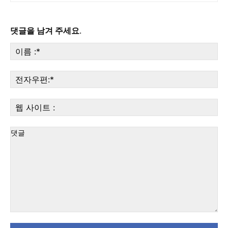
댓글을 남겨 주세요.
이
름
:*
전
자
우
웹
편:
사
이
트
:
댓
글