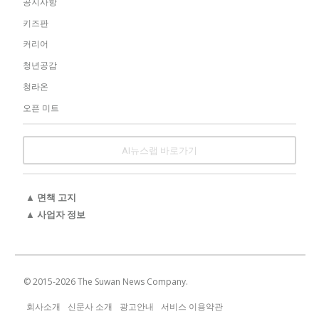
공지사항
키즈판
커리어
청년공감
청라온
오픈 미트
AI뉴스랩 바로가기
▲ 면책 고지
▲ 사업자 정보
© 2015-
2026
The Suwan News Company.
회사소개
신문사 소개
광고안내
서비스 이용약관