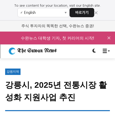
To see content for your location, visit our English site.
×
바로가기
✓
▼
로그인하세요
로그인하세요
주식 투자자의 똑똑한 선택, 수완뉴스 증권!
주요 뉴스
주요 뉴스
✕
수완뉴스 대학생 기자, 첫 커리어의 시작!
The Suwan News
정치
사회
경제
교육
정치
사회
경제
교육
강원지역
문화
과학·미디어
연예
스포츠
문화
과학·미디어
연예
스포츠
강릉시, 2025년 전통시장 활
오피니언 & 특집
오피니언 & 특집
성화 지원사업 추진
특집 기사 바로가기 :
청소년
·
청년
특집 기사 바로가기 :
청소년
·
청년