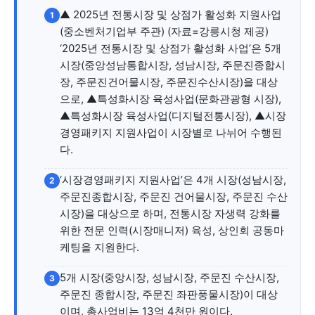
자유게시판
미니게임
운세 풀이
자유게시판
미니게임
운세 풀이
▲ 2025년 전통시장 및 상점가 활성화 지원사업
1
(중소벤처기업부 주관) (자료=강릉시청 제공)
서비스 & 앱
서비스 & 앱
‘2025년 전통시장 및 상점가 활성화 사업’은 5개
시장(중앙성남통합시장, 성남시장, 주문진종합시
수완뉴스 추천 서비스
수완뉴스 추천 서비스
장, 주문진건어물시장, 주문진수산시장)을 대상
으로, ▲특성화시장 육성사업(문화관광형 시장),
▲특성화시장 육성사업(디지털전통시장), ▲시장
경영패키지 지원사업이 시장별로 나뉘어 수행된
스토어
수완 키즈
청년공감
청라온
스토어
수완 키즈
청년공감
청라온
다.
멤버십 소개
이니셔티브
커리어
멤버십 소개
이니셔티브
커리어
‘시장경영패키지 지원사업’은 4개 시장(성남시장,
2
주문진종합시장, 주문진 건어물시장, 주문진 수산
기자단 참여
저널리즘 바이브
출판서비스
기자단 참여
저널리즘 바이브
출판서비스
시장)을 대상으로 하며, 전통시장 자생력 강화를
보도자료 작성 서비스
스위프트 하이브
보도자료 작성 서비스
스위프트 하이브
위한 전문 인력(시장매니저) 육성, 상인회 공동마
케팅을 지원한다.
라라프레스
오픈미트
라라프레스
오픈미트
5개 시장(중앙시장, 성남시장, 주문진 수산시장,
3
주문진 종합시장, 주문진 좌판풍물시장)이 대상
이며, 총사업비는 13억 4천만 원이다.