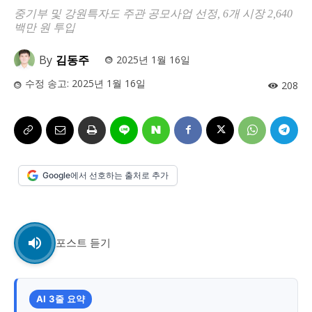
사설/칼럼
사설/칼럼
중기부 및 강원특자도 주관 공모사업 선정, 6개 시장 2,640
백만 원 투입
시 문학 (문학산책)
시 문학 (문학산책)
By
김동주
2025년 1월 16일
보도 사진
보도 사진
정치
사회
경제
트렌드
정치
사회
경제
트렌드
수정 송고:
2025년 1월 16일
208
지역 & 글로벌 뉴스
지역 & 글로벌 뉴스
서울전역
인천지역
경기지역
강원지역
서울전역
인천지역
경기지역
강원지역
충청지역
세종지역
경상지역
전라지역
충청지역
세종지역
경상지역
전라지역
Google에서 선호하는 출처로 추가
제주지역
부산/울산
대전지역
지방정가
제주지역
부산/울산
대전지역
지방정가
ENG
中文
日文
ENG
中文
日文
포스트 듣기
커뮤니티
커뮤니티
AI 3줄 요약