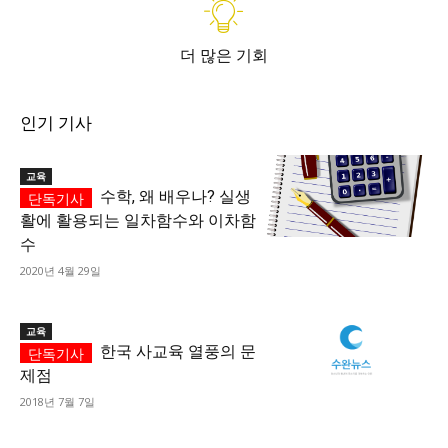
더 많은 기회
인기 기사
교육
수학, 왜 배우나? 실생
활에 활용되는 일차함수와 이차함
수
2020년 4월 29일
교육
한국 사교육 열풍의 문
제점
2018년 7월 7일