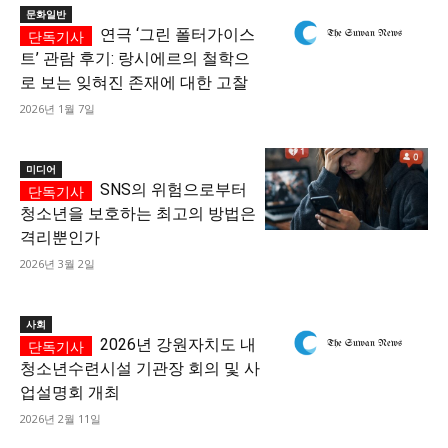
문화일반
연극 ‘그린 폴터가이스
트’ 관람 후기: 랑시에르의 철학으
로 보는 잊혀진 존재에 대한 고찰
2026년 1월 7일
미디어
SNS의 위험으로부터
청소년을 보호하는 최고의 방법은
격리뿐인가
2026년 3월 2일
사회
2026년 강원자치도 내
청소년수련시설 기관장 회의 및 사
업설명회 개최
2026년 2월 11일