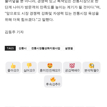
불어넣을 뿐 아니라, 경쟁력 있고 특색있는 전통시장으로 한
단계 나아가 방문객의 만족도를 높이는 계기가 될 것이다.”며,
“앞으로도 시장 경쟁력 강화및 자생력 있는 전통시장 육성을
위해 더욱 힘쓰겠다.”고 말했다.
김동주 기자
TAGS
강릉시
전통시장활성화지원사업
설명절
좋아요
0
싫어요
0
흥미진진해요
0
공감백배
0
분석탁월
0
후속강추
0