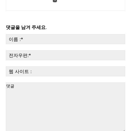
댓글을 남겨 주세요.
이
름
:*
전
자
우
웹
편:
사
이
트
: