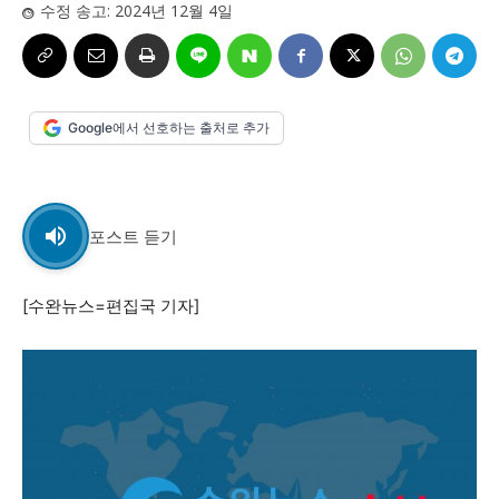
사설/칼럼
사설/칼럼
수정 송고:
2024년 12월 4일
시 문학 (문학산책)
시 문학 (문학산책)
보도 사진
보도 사진
정치
사회
경제
트렌드
정치
사회
경제
트렌드
Google에서 선호하는 출처로 추가
지역 & 글로벌 뉴스
지역 & 글로벌 뉴스
서울전역
인천지역
경기지역
강원지역
서울전역
인천지역
경기지역
강원지역
포스트 듣기
충청지역
세종지역
경상지역
전라지역
충청지역
세종지역
경상지역
전라지역
제주지역
부산/울산
대전지역
지방정가
제주지역
부산/울산
대전지역
지방정가
[수완뉴스=편집국 기자]
ENG
中文
日文
ENG
中文
日文
커뮤니티
커뮤니티