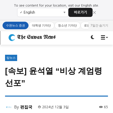
To see content for your location, visit our English site.
×
바로가기
✓
▼
로그인하세요
로그인하세요
수완뉴스 증권
대학생 기자단
청소년 기자단
로컬 큐레이터
7일간 숨기기
주요 뉴스
주요 뉴스
The Suwan News
정치
사회
경제
교육
정치
사회
경제
교육
탑뉴스
[속보] 윤석열 “비상 계엄령
문화
과학·미디어
연예
스포츠
문화
과학·미디어
연예
스포츠
선포”
오피니언 & 특집
오피니언 & 특집
특집 기사 바로가기 :
청소년
·
청년
특집 기사 바로가기 :
청소년
·
청년
By
편집국
2024년 12월 3일
65