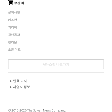
수완 픽
공지사항
키즈판
커리어
청년공감
청라온
오픈 미트
AI뉴스랩 바로가기
▲ 면책 고지
▲ 사업자 정보
© 2015-
2026
The Suwan News Company.