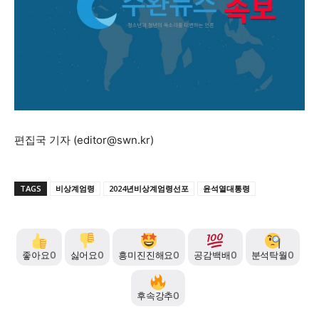
자유게시판
미니게임
운세 풀이
자유게시판
미니게임
운세 풀이
서비스 & 앱
서비스 & 앱
수완뉴스 추천 서비스
수완뉴스 추천 서비스
편집국 기자 (
editor@swn.kr
)
스토어
수완 키즈
청년공감
청라온
스토어
수완 키즈
청년공감
청라온
멤버십 소개
이니셔티브
커리어
멤버십 소개
이니셔티브
커리어
TAGS
비상계엄령
2024년비상계엄령선포
윤석열대통령
기자단 참여
저널리즘 바이브
출판서비스
기자단 참여
저널리즘 바이브
출판서비스
보도자료 작성 서비스
스위프트 하이브
보도자료 작성 서비스
스위프트 하이브
라라프레스
오픈미트
라라프레스
오픈미트
좋아요
0
싫어요
0
흥미진진해요
0
공감백배
0
분석탁월
0
후속강추
0