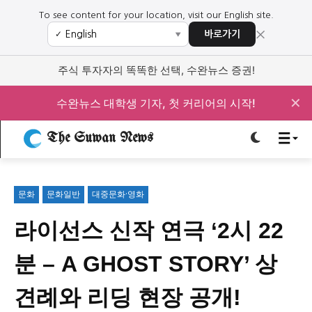
To see content for your location, visit our English site.
×
바로가기
✓
▼
로그인하세요
로그인하세요
주식 투자자의 똑똑한 선택, 수완뉴스 증권!
주요 뉴스
주요 뉴스
✕
수완뉴스 대학생 기자, 첫 커리어의 시작!
The Suwan News
정치
사회
경제
교육
정치
사회
경제
교육
문화
문화일반
대중문화·영화
문화
과학·미디어
연예
스포츠
문화
과학·미디어
연예
스포츠
라이선스 신작 연극 ‘2시 22
오피니언 & 특집
오피니언 & 특집
분 – A GHOST STORY’ 상
특집 기사 바로가기 :
청소년
·
청년
특집 기사 바로가기 :
청소년
·
청년
견례와 리딩 현장 공개!