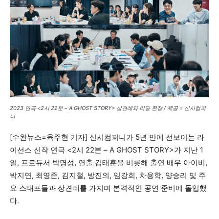
어제의 지혜와 내일의 가능성이 만나는 창(窓)
2023 연극 <2시 22분 – A GHOST STORY> 상견례와 리딩 현장 / 제공 = 신시컴퍼
니
[수완뉴스=육주현 기자] 신시컴퍼니가 5년 만에 선보이는 라
이선스 신작 연극 <2시 22분 – A GHOST STORY>가 지난 1
일, 프로듀서 박명성, 연출 김태훈을 비롯해 출연 배우 아이비,
박지연, 최영준, 김지철, 방진의, 임강희, 차용학, 양승리 및 주
요 스태프들과 상견례를 가지며 본격적인 공연 준비에 돌입했
다.