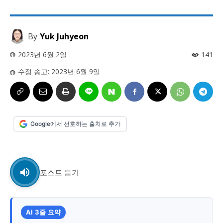
사설/칼럼
사설/칼럼
시 문학 (문학산책)
시 문학 (문학산책)
By
Yuk Juhyeon
보도 사진
보도 사진
정치
사회
경제
트렌드
정치
사회
경제
트렌드
2023년 6월 2일
141
수정 송고:
2023년 6월 9일
지역 & 글로벌 뉴스
지역 & 글로벌 뉴스
서울전역
인천지역
경기지역
강원지역
서울전역
인천지역
경기지역
강원지역
충청지역
세종지역
경상지역
전라지역
충청지역
세종지역
경상지역
전라지역
Google에서 선호하는 출처로 추가
제주지역
부산/울산
대전지역
지방정가
제주지역
부산/울산
대전지역
지방정가
ENG
中文
日文
ENG
中文
日文
포스트 듣기
커뮤니티
커뮤니티
AI 3줄 요약