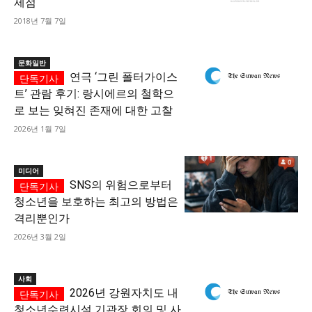
제점
2018년 7월 7일
문화일반
연극 ‘그린 폴터가이스
트’ 관람 후기: 랑시에르의 철학으
로 보는 잊혀진 존재에 대한 고찰
2026년 1월 7일
미디어
SNS의 위험으로부터
청소년을 보호하는 최고의 방법은
격리뿐인가
2026년 3월 2일
사회
2026년 강원자치도 내
청소년수련시설 기관장 회의 및 사