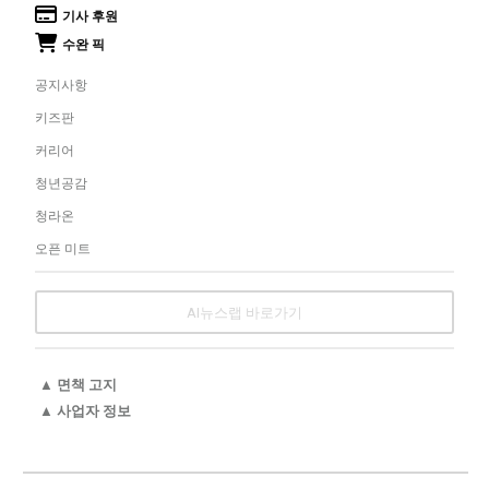
기사 후원
수완 픽
공지사항
키즈판
커리어
청년공감
청라온
오픈 미트
AI뉴스랩 바로가기
▲ 면책 고지
▲ 사업자 정보