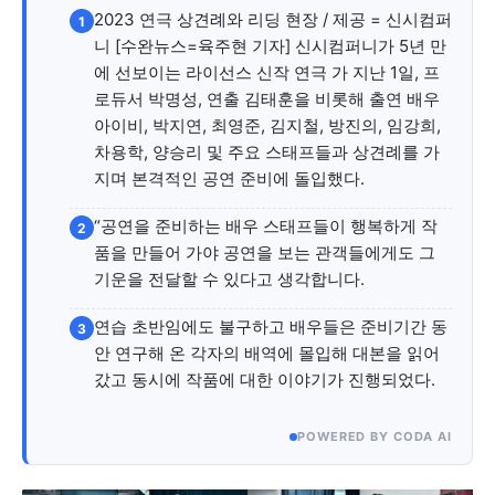
자유게시판
미니게임
운세 풀이
자유게시판
미니게임
운세 풀이
2023 연극 상견례와 리딩 현장 / 제공 = 신시컴퍼
1
니 [수완뉴스=육주현 기자] 신시컴퍼니가 5년 만
서비스 & 앱
서비스 & 앱
에 선보이는 라이선스 신작 연극 가 지난 1일, 프
로듀서 박명성, 연출 김태훈을 비롯해 출연 배우
수완뉴스 추천 서비스
수완뉴스 추천 서비스
아이비, 박지연, 최영준, 김지철, 방진의, 임강희,
차용학, 양승리 및 주요 스태프들과 상견례를 가
지며 본격적인 공연 준비에 돌입했다.
스토어
수완 키즈
청년공감
청라온
스토어
수완 키즈
청년공감
청라온
“공연을 준비하는 배우 스태프들이 행복하게 작
2
품을 만들어 가야 공연을 보는 관객들에게도 그
멤버십 소개
이니셔티브
커리어
기운을 전달할 수 있다고 생각합니다.
멤버십 소개
이니셔티브
커리어
기자단 참여
저널리즘 바이브
출판서비스
기자단 참여
저널리즘 바이브
출판서비스
연습 초반임에도 불구하고 배우들은 준비기간 동
3
보도자료 작성 서비스
스위프트 하이브
보도자료 작성 서비스
스위프트 하이브
안 연구해 온 각자의 배역에 몰입해 대본을 읽어
갔고 동시에 작품에 대한 이야기가 진행되었다.
라라프레스
오픈미트
라라프레스
오픈미트
POWERED BY CODA AI