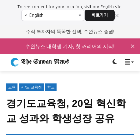
To see content for your location, visit our English site.
×
바로가기
✓
▼
로그인하세요
로그인하세요
주식 투자자의 똑똑한 선택, 수완뉴스 증권!
주요 뉴스
주요 뉴스
✕
수완뉴스 대학생 기자, 첫 커리어의 시작!
The Suwan News
정치
사회
경제
교육
정치
사회
경제
교육
교육
시/도 교육청
학교
문화
과학·미디어
연예
스포츠
문화
과학·미디어
연예
스포츠
경기도교육청, 20일 혁신학
오피니언 & 특집
오피니언 & 특집
교 성과와 학생성장 공유
특집 기사 바로가기 :
청소년
·
청년
특집 기사 바로가기 :
청소년
·
청년