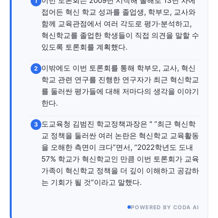
이번 토론회는 2009년 시작해 올해로 13년 차에
1
자유게시판
미니게임
운세 풀이
자유게시판
미니게임
운세 풀이
접어든 혁신 학교 성과를 졸업생, 학부모, 교사와
함께 교육관점에서 여러 각도로 평가·분석하고,
서비스 & 앱
서비스 & 앱
혁신학교를 졸업한 학생들이 직접 의견을 말할 수
있도록 토론회를 계획했다.
수완뉴스 추천 서비스
수완뉴스 추천 서비스
이밖에도 이번 토론회를 통해 학부모, 교사, 혁신
2
학교 관련 연구를 진행한 연구자가 최근 혁신학교
를 둘러싼 평가들에 대해 저마다의 생각을 이야기
스토어
수완 키즈
청년공감
청라온
스토어
수완 키즈
청년공감
청라온
한다.
멤버십 소개
이니셔티브
커리어
멤버십 소개
이니셔티브
커리어
도교육청 김범진 학교정책과장은 " “최근 혁신학
3
교 정책을 둘러싼 여러 논란은 혁신학교 교육활동
기자단 참여
저널리즘 바이브
출판서비스
기자단 참여
저널리즘 바이브
출판서비스
을 오해한 측면이 크다”면서, “2022학년도 도내
보도자료 작성 서비스
스위프트 하이브
보도자료 작성 서비스
스위프트 하이브
57% 학교가 혁신학교인 만큼 이번 토론회가 교육
가족이 혁신학교 정책을 더 깊이 이해하고 공감하
라라프레스
오픈미트
라라프레스
오픈미트
는 기회가 될 것”이라고 말했다.
POWERED BY CODA AI