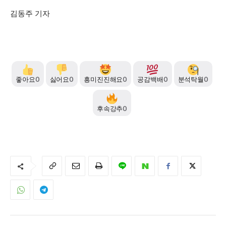
김동주 기자
좋아요
0
싫어요
0
흥미진진해요
0
공감백배
0
분석탁월
0
후속강추
0