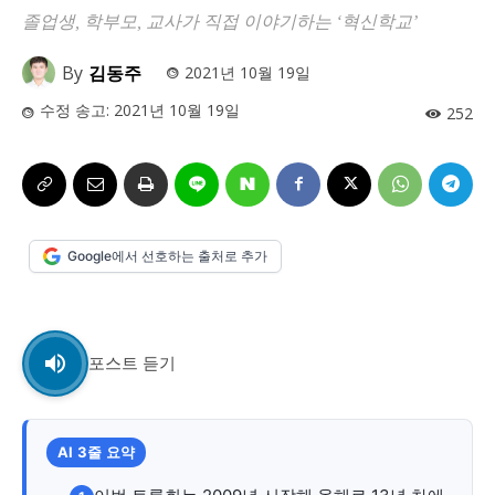
사설/칼럼
사설/칼럼
졸업생, 학부모, 교사가 직접 이야기하는 ‘혁신학교’
시 문학 (문학산책)
시 문학 (문학산책)
By
김동주
2021년 10월 19일
보도 사진
보도 사진
정치
사회
경제
트렌드
정치
사회
경제
트렌드
수정 송고:
2021년 10월 19일
252
지역 & 글로벌 뉴스
지역 & 글로벌 뉴스
서울전역
인천지역
경기지역
강원지역
서울전역
인천지역
경기지역
강원지역
충청지역
세종지역
경상지역
전라지역
충청지역
세종지역
경상지역
전라지역
Google에서 선호하는 출처로 추가
제주지역
부산/울산
대전지역
지방정가
제주지역
부산/울산
대전지역
지방정가
ENG
中文
日文
ENG
中文
日文
포스트 듣기
커뮤니티
커뮤니티
AI 3줄 요약