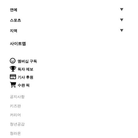
연예
스포츠
지역
사이트맵
멤버십 구독
독자 제보
기사 후원
수완 픽
공지사항
키즈판
커리어
청년공감
청라온