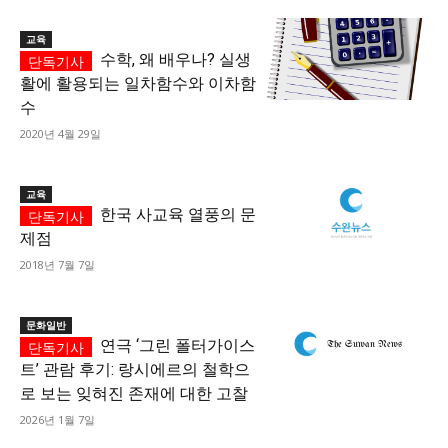
교육
수학, 왜 배우나? 실생
활에 활용되는 일차함수와 이차함
수
2020년 4월 29일
교육
한국 사교육 열풍의 문
제점
2018년 7월 7일
문화일반
연극 ‘그린 폴터가이스
트’ 관람 후기: 랑시에르의 철학으
로 보는 잊혀진 존재에 대한 고찰
2026년 1월 7일