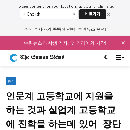
To see content for your location, visit our English site.
×
바로가기
✓
▼
로그인하세요
로그인하세요
주식 투자자의 똑똑한 선택, 수완뉴스 증권!
주요 뉴스
주요 뉴스
✕
수완뉴스 대학생 기자, 첫 커리어의 시작!
The Suwan News
정치
사회
경제
교육
정치
사회
경제
교육
뉴스
문화
과학·미디어
연예
스포츠
문화
과학·미디어
연예
스포츠
인문계 고등학교에 지원을
오피니언 & 특집
오피니언 & 특집
하는 것과 실업계 고등학교
특집 기사 바로가기 :
청소년
·
청년
특집 기사 바로가기 :
청소년
·
청년
에 진학을 하는데 있어 장단