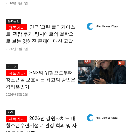
2018년 7월 7일
문화일반
연극 ‘그린 폴터가이스
트’ 관람 후기: 랑시에르의 철학으
로 보는 잊혀진 존재에 대한 고찰
2026년 1월 7일
미디어
SNS의 위험으로부터
청소년을 보호하는 최고의 방법은
격리뿐인가
2026년 3월 2일
사회
2026년 강원자치도 내
청소년수련시설 기관장 회의 및 사