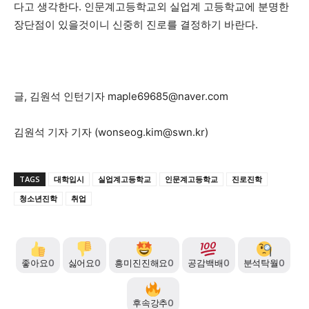
다고 생각한다. 인문계고등학교외 실업계 고등학교에 분명한
장단점이 있을것이니 신중히 진로를 결정하기 바란다.
글, 김원석 인턴기자
maple69685@naver.com
김원석 기자 기자 (
wonseog.kim@swn.kr
)
TAGS
대학입시
실업계고등학교
인문계고등학교
진로진학
청소년진학
취업
좋아요
0
싫어요
0
흥미진진해요
0
공감백배
0
분석탁월
0
후속강추
0