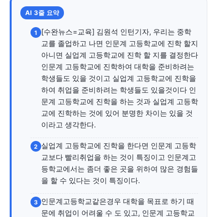
자유게시판
미니게임
운세 풀이
자유게시판
미니게임
운세 풀이
AI 3줄 요약
서비스 & 앱
서비스 & 앱
[수완뉴스=교육] 김원석 인턴기자, 우리는 중학
1
교를 졸업하고 나면 인문계 고등학교에 진학 할지
수완뉴스 추천 서비스
수완뉴스 추천 서비스
아니면 실업계 고등학교에 진학 할 지를 결정한다
인문계 고등학교에 진학하여 대학을 준비하려는
학생들도 있을 것이고 실업계 고등학교에 진학을
하여 취업을 준비하려는 학생들도 있을것이다 인
스토어
수완 키즈
청년공감
청라온
스토어
수완 키즈
청년공감
청라온
문계 고등학교에 진학을 하는 것과 실업계 고등학
교에 진학하는 것에 있어 분명한 차이는 있을 것
멤버십 소개
이니셔티브
커리어
멤버십 소개
이니셔티브
커리어
이라고 생각한다.
기자단 참여
저널리즘 바이브
출판서비스
기자단 참여
저널리즘 바이브
출판서비스
실업계 고등학교에 진학을 한다면 인문계 고등학
2
보도자료 작성 서비스
스위프트 하이브
보도자료 작성 서비스
스위프트 하이브
교보다 빨리취업을 하는 것이 특징이고 인문계고
등학교에서는 좀더 좋은 곳을 위하여 많은 경험들
라라프레스
오픈미트
라라프레스
오픈미트
을 할 수 있다는 것이 특징이다.
인문계고등학교같은경우 대학을 목표로 하기 때
3
문에 취업이 어려울 수 도 있고, 인문계 고등학교