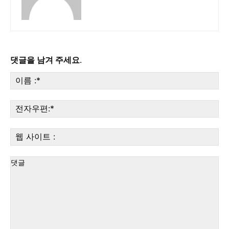
댓글을 남겨 주세요.
이
름
:*
전
자
우
웹
편:
사
이
트
: