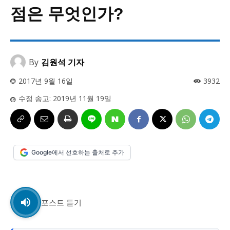
사설/칼럼
사설/칼럼
점은 무엇인가?
시 문학 (문학산책)
시 문학 (문학산책)
보도 사진
보도 사진
정치
사회
경제
트렌드
정치
사회
경제
트렌드
By
김원석 기자
2017년 9월 16일
3932
지역 & 글로벌 뉴스
지역 & 글로벌 뉴스
수정 송고:
2019년 11월 19일
서울전역
인천지역
경기지역
강원지역
서울전역
인천지역
경기지역
강원지역
충청지역
세종지역
경상지역
전라지역
충청지역
세종지역
경상지역
전라지역
제주지역
부산/울산
대전지역
지방정가
제주지역
부산/울산
대전지역
지방정가
Google에서 선호하는 출처로 추가
ENG
中文
日文
ENG
中文
日文
커뮤니티
커뮤니티
포스트 듣기