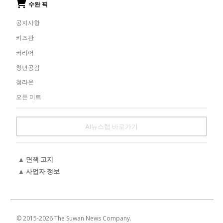
수완 픽
공지사항
키즈판
커리어
청년공감
청라온
오픈 미트
AI뉴스랩 바로가기
▲ 면책 고지
▲ 사업자 정보
© 2015-
2026
The Suwan News Company.