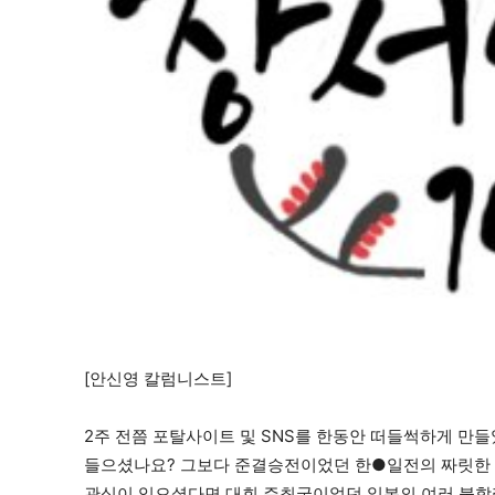
[안신영 칼럼니스트]
2
주 전쯤 포탈사이트 및
SNS
를 한동안 떠들썩하게 만들
들으셨나요
?
그보다 준결승전이었던 한●일전의 짜릿한 
관심이 있으셨다면 대회 주최국이었던 일본의 여러 불합