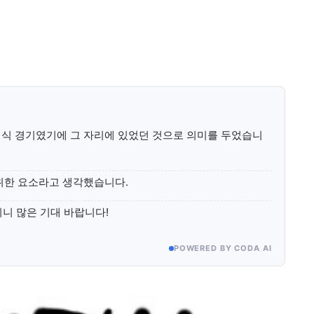
미니게임
운세 풀
미니게임
운세 풀
정식 경기였기에 그 자리에 있었던 것으로 의미를 두었습니
수완 키즈
수완 키즈
커리어
기자단 참여
저널리즘 바이브
출판서비스
보도자료 
커리어
기자단 참여
저널리즘 바이브
출판서비스
보도자료 
위한 요소라고 생각했습니다.
이니 많은 기대 바랍니다!
POWERED BY CODA AI
어제의 지혜와 내일의 가능성이 만나는 창(窓)