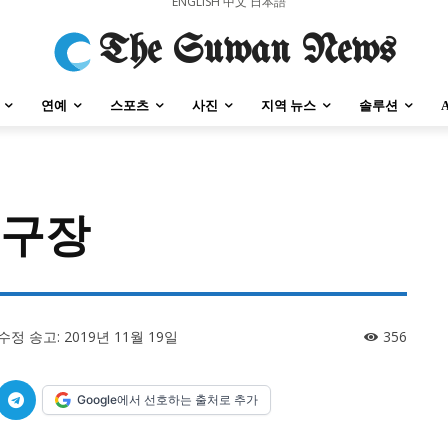
ENGLISH
中文
日本語
The Suwan News
연예
스포츠
사진
지역 뉴스
솔루션
돔구장
강원지역
충청지역
세종지역
경상지역
전라지역
제주지역
부산/
강원지역
충청지역
세종지역
경상지역
전라지역
제주지역
부산/
수정 송고:
2019년 11월 19일
356
Google에서 선호하는 출처로 추가