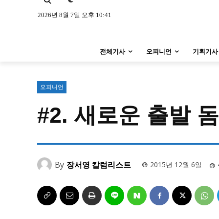
특집 기사 바로가기 :
청소년
·
청년
특집 기사 바로가기 :
청소년
·
청년
2026년 8월 7일 오후 10:41
사설/칼럼
사설/칼럼
전체기사
오피니언
기획기사
시 문학 (문학산책)
시 문학 (문학산책)
보도 사진
보도 사진
오피니언
지역 & 글로벌 뉴스
#2. 새로운 출발 
지역 & 글로벌 뉴스
서울전역
인천지역
경기지역
서울전역
인천지역
경기지역
ENG
中文
日文
ENG
中文
日文
By
장서영 칼럼리스트
2015년 12월 6일
커뮤니티
커뮤니티