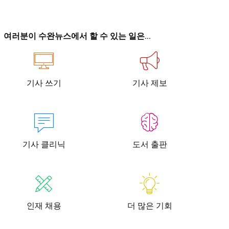
이
이
여러분이 수완뉴스에서 할 수 있는 일은...
기사 쓰기
기사 제보
청년공감
청라온
청년공감
청라온
작성 서비스
스위프트 하이브
라라프레스
오픈미트
작성 서비스
스위프트 하이브
라라프레스
오픈미트
기사 클리닉
도서 출판
인재 채용
더 많은 기회