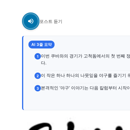
자유게시판
자유게시판
서비스 & 앱
서비스 & 앱
포스트 듣기
수완뉴스 추천 서비스
수완뉴스 추천 서비스
AI 3줄 요약
이번 쿠바와의 경기가 고척돔에서의 첫 번째 
스토어
스토어
1
다.
멤버십 소개
이니셔티브
멤버십 소개
이니셔티브
이 작은 하나 하나의 나뭇잎을 야구를 즐기기 
2
본격적인 ‘야구’ 이야기는 다음 칼럼부터 시작
3