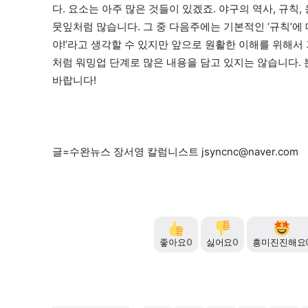
다
.
요소는 아주 많은 것들이 있겠죠
.
야구의 역사
,
규칙
,
뭇잎처럼 많습니다
.
그 중 다음주에는 기본적인
‘
규칙
’
에
야
!’
라고 생각할 수 있지만 앞으로 원활한 이해를 위해서
처럼 워밍업 단계로 많은 내용을 담고 있지는 않습니다
.
바랍니다
!
글
=
수완뉴스 장서영 칼럼니스트
jsyncnc@naver.com
좋아요
0
싫어요
0
흥미진진해요