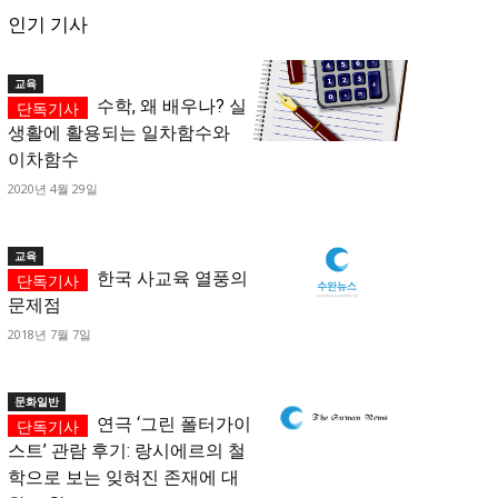
인기 기사
교육
수학, 왜 배우나? 실
생활에 활용되는 일차함수와
이차함수
2020년 4월 29일
교육
한국 사교육 열풍의
문제점
2018년 7월 7일
문화일반
연극 ‘그린 폴터가이
스트’ 관람 후기: 랑시에르의 철
학으로 보는 잊혀진 존재에 대