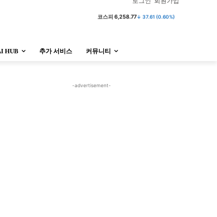
로그인
회원가입
코스피
6,258.77
↓ 37.61 (0.60%)
AI HUB
추가 서비스
커뮤니티
정치
사회
경제
트렌드
정치
사회
경제
트렌드
-advertisement-
울산
대전지역
지방정가
울산
대전지역
지방정가