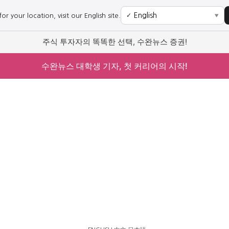
r your location, visit our English site.
✓
▼
주식 투자자의 똑똑한 선택, 수완뉴스 증권!
수완뉴스 대학생 기자, 첫 커리어의 시작!
사회
경제
사회
경제
과학·미디어
연예
과학·미디어
연예