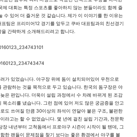
국제 대회는 특정 스포츠를 좋아하지 않는 분들이라도 함께 즐
눌 수 있어 더 즐거운 것 같습니다
.
제가 이 이야기를 한 이유는
대표팀은 프리미어
12
경기를 앞두고 쿠바 대표팀과의 친선경기
장을 간략하게 소개해드리려고 합니다
.
우려가 있었습니다
.
야구장 위에 돔이 설치되어있어 우천으로
 관람하는 것을 목적으로 두고 있습니다
.
한국의 돔구장은 야
 늦은 편입니다
.
더욱이 설립 과정에서 수 차례 바뀌게 된 조감
의 목소리를 냈습니다
.
그런 점에 있어 저도 많은 궁금증을 안고
도로도 쓰여질 만큼
30
이상의 좌석이 연달아 붙은 구조
,
불편한
장이라고는 할 수 없었습니다
.
몇 년에 걸친 설립 기간과
,
천문학
당장 내년부터 고척돔에서 프로야구 시즌이 시작이 될 텐데
,
그
함한 팬들이 문제점을 찾기 보다는 좋은 환경에서 야구를 볼