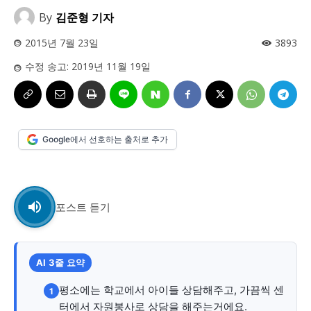
사설/칼럼
사설/칼럼
By
김준형 기자
시 문학 (문학산책)
시 문학 (문학산책)
2015년 7월 23일
3893
보도 사진
보도 사진
정치
사회
경제
트렌드
정치
사회
경제
트렌드
수정 송고:
2019년 11월 19일
지역 & 글로벌 뉴스
지역 & 글로벌 뉴스
서울전역
인천지역
경기지역
강원지역
서울전역
인천지역
경기지역
강원지역
Google에서 선호하는 출처로 추가
충청지역
세종지역
경상지역
전라지역
충청지역
세종지역
경상지역
전라지역
제주지역
부산/울산
대전지역
지방정가
제주지역
부산/울산
대전지역
지방정가
포스트 듣기
ENG
中文
日文
ENG
中文
日文
커뮤니티
커뮤니티
AI 3줄 요약
평소에는 학교에서 아이들 상담해주고, 가끔씩 센
1
터에서 자원봉사로 상담을 해주는거에요.