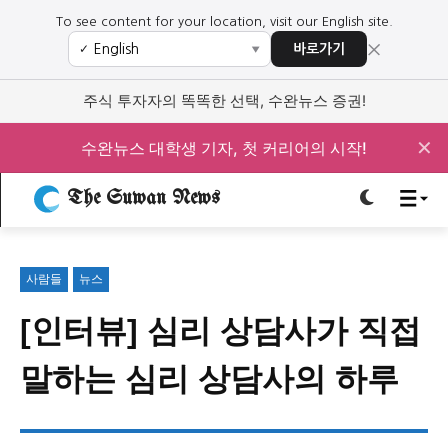
To see content for your location, visit our English site.
×
바로가기
✓
▼
로그인하세요
로그인하세요
주식 투자자의 똑똑한 선택, 수완뉴스 증권!
주요 뉴스
주요 뉴스
✕
수완뉴스 대학생 기자, 첫 커리어의 시작!
The Suwan News
정치
사회
경제
교육
정치
사회
경제
교육
사람들
뉴스
문화
과학·미디어
연예
스포츠
문화
과학·미디어
연예
스포츠
[인터뷰] 심리 상담사가 직접
오피니언 & 특집
오피니언 & 특집
말하는 심리 상담사의 하루
특집 기사 바로가기 :
청소년
·
청년
특집 기사 바로가기 :
청소년
·
청년