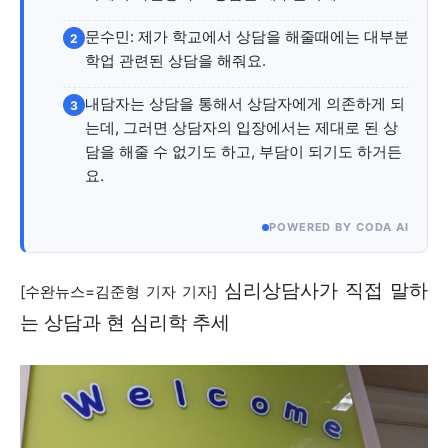
자유게시판
미니게임
운세 풀이
자유게시판
미니게임
운세 풀이
문수민: 제가 학교에서 상담을 해줄때에는 대부분
2
서비스 & 앱
서비스 & 앱
학업 관련된 상담을 해줘요.
내담자는 상담을 통해서 상담자에게 의존하게 되
3
수완뉴스 추천 서비스
수완뉴스 추천 서비스
는데, 그러면 상담자의 입장에서는 제대로 된 상
담을 해줄 수 없기도 하고, 부담이 되기도 하거든
요.
스토어
수완 키즈
청년공감
청라온
스토어
수완 키즈
청년공감
청라온
POWERED BY CODA AI
멤버십 소개
이니셔티브
커리어
멤버십 소개
이니셔티브
커리어
기자단 참여
저널리즘 바이브
출판서비스
기자단 참여
저널리즘 바이브
출판서비스
심리상담사가 직접 말하
[수완뉴스=김준형 기자 기자]
보도자료 작성 서비스
스위프트 하이브
보도자료 작성 서비스
스위프트 하이브
는 상담과 현 심리학 추세 ​
라라프레스
오픈미트
라라프레스
오픈미트