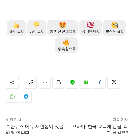
좋아요
0
싫어요
0
흥미진진해요
0
공감백배
0
분석탁월
0
후속강추
0
이전 기사
다음 기사
수완뉴스 메뉴 재편성이 있을
오바마, 한국 교육계 언급. 과
예정 입니다.
연 현실은?