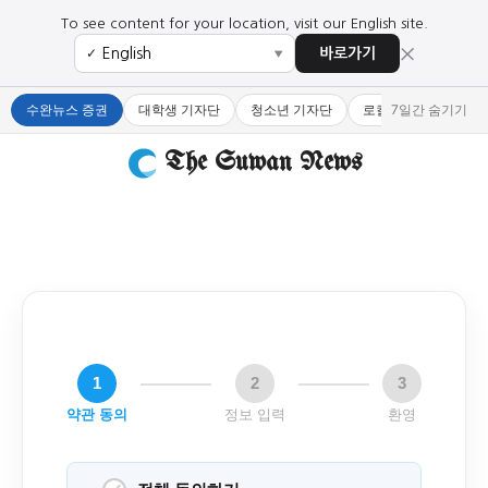
To see content for your location, visit our English site.
×
바로가기
✓
▼
수완뉴스 증권
대학생 기자단
청소년 기자단
로컬 큐레이터
7일간 숨기기
The Suwan News
1
2
3
약관 동의
정보 입력
환영