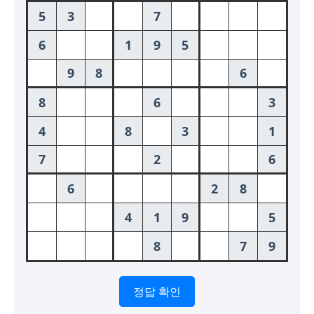
시 문학 (문학산책)
시 문학 (문학산책)
보도 사진
보도 사진
정치
사회
경제
트렌드
정치
사회
경제
트렌드
지역 & 글로벌 뉴스
지역 & 글로벌 뉴스
서울전역
인천지역
경기지역
강원지역
서울전역
인천지역
경기지역
강원지역
충청지역
세종지역
경상지역
전라지역
충청지역
세종지역
경상지역
전라지역
제주지역
부산/울산
대전지역
지방정가
제주지역
부산/울산
대전지역
지방정가
ENG
中文
日文
ENG
中文
日文
커뮤니티
커뮤니티
정답 확인
자유게시판
미니게임
운세 풀이
자유게시판
미니게임
운세 풀이