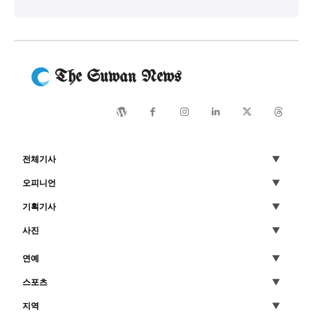
서비스 & 앱
서비스 & 앱
수완뉴스 추천 서비스
수완뉴스 추천 서비스
The Suwan News
스토어
수완 키즈
청년공감
청라온
스토어
수완 키즈
청년공감
청라온
전체기사
멤버십 소개
이니셔티브
커리어
멤버십 소개
이니셔티브
커리어
오피니언
기자단 참여
저널리즘 바이브
출판서비스
기자단 참여
저널리즘 바이브
출판서비스
보도자료 작성 서비스
스위프트 하이브
기획기사
보도자료 작성 서비스
스위프트 하이브
라라프레스
오픈미트
라라프레스
오픈미트
사진
연예
스포츠
지역