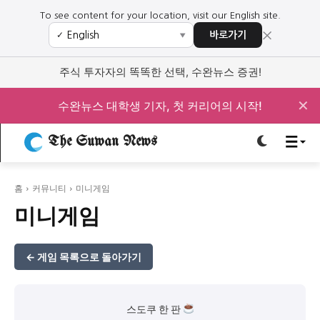
To see content for your location, visit our English site.
×
바로가기
✓
▼
로그인하세요
로그인하세요
주식 투자자의 똑똑한 선택, 수완뉴스 증권!
주요 뉴스
주요 뉴스
✕
수완뉴스 대학생 기자, 첫 커리어의 시작!
정치
사회
경제
교육
The Suwan News
정치
사회
경제
교육
홈
커뮤니티
미니게임
문화
과학·미디어
연예
스포츠
문화
과학·미디어
연예
스포츠
미니게임
오피니언 & 특집
오피니언 & 특집
← 게임 목록으로 돌아가기
특집 기사 바로가기 :
청소년
·
청년
특집 기사 바로가기 :
청소년
·
청년
스도쿠 한 판
사설/칼럼
사설/칼럼