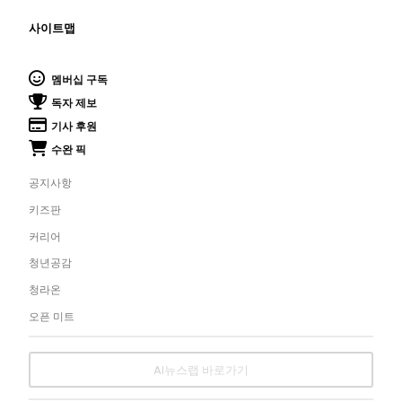
사이트맵
깊이를 더하고 넓이를 채우다, 전 세대를 위한 뉴스
멤버십 구독
독자 제보
기사 후원
수완 픽
공지사항
키즈판
커리어
청년공감
청라온
오픈 미트
AI뉴스랩 바로가기